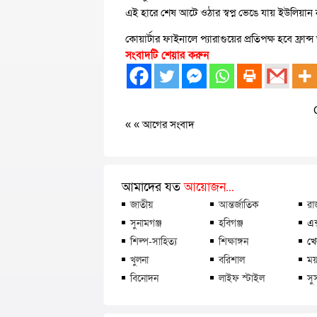
এই হারে শেষ আটে ওঠার স্বপ্ন ভেঙে যায় ইউলিয়া
কোয়ার্টার ফাইনালে প্যারাগুয়ের প্রতিপক্ষ হবে ফ্রান
সংবাদটি শেয়ার করুন
« «
আগের সংবাদ
আমাদের যত
আয়োজন...
জাতীয়
আন্তর্জাতিক
রা
সুনামগঞ্জ
হবিগঞ্জ
এক
শিল্প-সাহিত্য
শিক্ষাঙ্গন
খে
খুলনা
বরিশাল
ময়
বিনোদন
লাইফ স্টাইল
সু