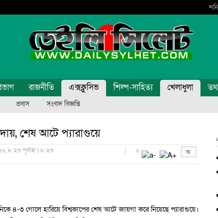
শনি
িভাগ
রাজনীতি
এক্সক্লুসিভ
শিল্প-সাহিত্য
খেলাধুলা
তথ্য
প্রবাস
সংবাদ বিজ্ঞপ্তি
িদায়, শেষ আটে প্যারাগুয়ে
, ৮:২৩ পূর্বাহ্ন | ৮:২৩
|
০
জার্মানিকে ৪-৩ গোলে হারিয়ে বিশ্বকাপের শেষ আটে জায়গা করে নিয়েছে প্যারাগুয়ে।