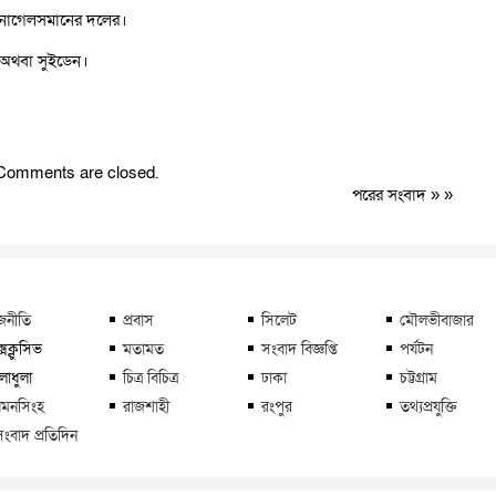
ন নাগেলসমানের দলের।
্স অথবা সুইডেন।
Comments are closed.
পরের সংবাদ
» »
জনীতি
প্রবাস
সিলেট
মৌলভীবাজার
্সক্লুসিভ
মতামত
সংবাদ বিজ্ঞপ্তি
পর্যটন
লাধুলা
চিত্র বিচিত্র
ঢাকা
চট্টগ্রাম
মনসিংহ
রাজশাহী
রংপুর
তথ্যপ্রযুক্তি
সংবাদ প্রতিদিন