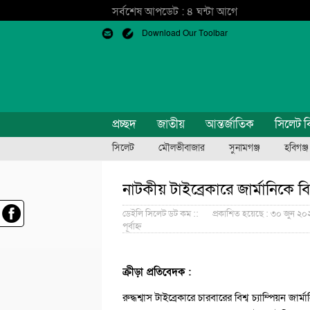
সর্বশেষ আপডেট : ৪ ঘন্টা আগে
Download Our Toolbar
প্রচ্ছদ
জাতীয়
আন্তর্জাতিক
সিলেট ব
সিলেট
মৌলভীবাজার
সুনামগঞ্জ
হবিগঞ্জ
নাটকীয় টাইব্রেকারে জার্মানিকে ব
ডেইলি সিলেট ডট কম ::
প্রকাশিত হয়েছে : ৩০ জুন ২০২৬
পূর্বাহ্ন
ক্রীড়া প্রতিবেদক :
রুদ্ধশ্বাস টাইব্রেকারে চারবারের বিশ্ব চ্যাম্পিয়ন 