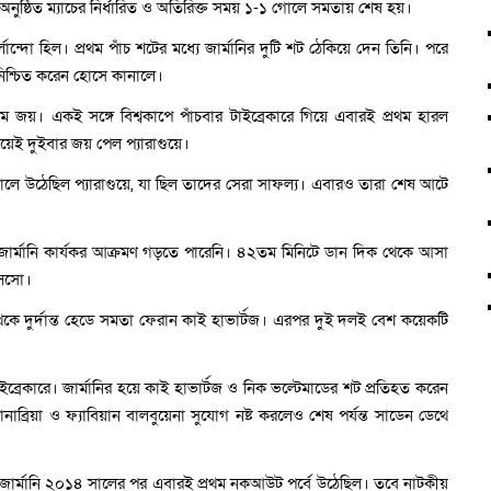
অনুষ্ঠিত ম্যাচের নির্ধারিত ও অতিরিক্ত সময় ১-১ গোলে সমতায় শেষ হয়।
ান্দো হিল। প্রথম পাঁচ শটের মধ্যে জার্মানির দুটি শট ঠেকিয়ে দেন তিনি। পরে
িশ্চিত করেন হোসে কানালে।
্রথম জয়। একই সঙ্গে বিশ্বকাপে পাঁচবার টাইব্রেকারে গিয়ে এবারই প্রথম হারল
 গিয়েই দুইবার জয় পেল প্যারাগুয়ে।
ালে উঠেছিল প্যারাগুয়ে, যা ছিল তাদের সেরা সাফল্য। এবারও তারা শেষ আটে
ও জার্মানি কার্যকর আক্রমণ গড়তে পারেনি। ৪২তম মিনিটে ডান দিক থেকে আসা
সিসো।
রস থেকে দুর্দান্ত হেডে সমতা ফেরান কাই হাভার্টজ। এরপর দুই দলই বেশ কয়েকটি
াইব্রেকারে। জার্মানির হয়ে কাই হাভার্টজ ও নিক ভল্টেমাডের শট প্রতিহত করেন
ানাব্রিয়া ও ফ্যাবিয়ান বালবুয়েনা সুযোগ নষ্ট করলেও শেষ পর্যন্ত সাডেন ডেথে
য়া জার্মানি ২০১৪ সালের পর এবারই প্রথম নকআউট পর্বে উঠেছিল। তবে নাটকীয়