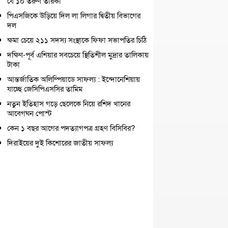
যে ১০ তরুণ তারকা
পিএসজিকে উড়িয়ে দিল লা লিগার দ্বিতীয় বিভাগের
দল
ক্ষমা চেয়ে ২১১ সদস্য সংস্থাকে ফিফা সভাপতির চিঠি
দক্ষিণ-পূর্ব এশিয়ার সবচেয়ে স্থিতিশীল মুদ্রার তালিকায়
টাকা
আন্তর্জাতিক অলিম্পিয়াডে সাফল্য : ইন্দোনেশিয়ায়
যাচ্ছে জেসিপিএসসির তামিম
নতুন ইতিহাস গড়ে ছেলেকে নিয়ে রশিদ খানের
আবেগঘন পোস্ট
কেন ১ বছর আগের পদত্যাগপত্র গ্রহণ বিসিবির?
দিরাইয়ের দুই কিশোরের জাতীয় সাফল্য