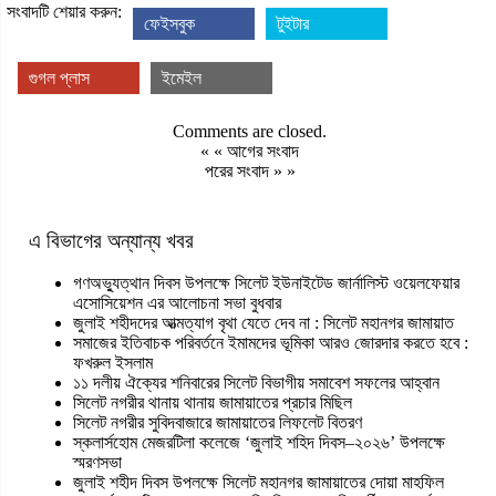
সংবাদটি শেয়ার করুন:
ফেইসবুক
টুইটার
গুগল প্লাস
ইমেইল
Comments are closed.
« «
আগের সংবাদ
পরের সংবাদ
» »
এ বিভাগের অন্যান্য খবর
গণঅভ্যুত্থান দিবস উপলক্ষে সিলেট ইউনাইটেড জার্নালিস্ট ওয়েলফেয়ার
এসোসিয়েশন এর আলোচনা সভা বুধবার
জুলাই শহীদদের আত্মত্যাগ বৃথা যেতে দেব না : সিলেট মহানগর জামায়াত
সমাজের ইতিবাচক পরিবর্তনে ইমামদের ভূমিকা আরও জোরদার করতে হবে :
ফখরুল ইসলাম
১১ দলীয় ঐক্যের শনিবারের সিলেট বিভাগীয় সমাবেশ সফলের আহ্বান
সিলেট নগরীর থানায় থানায় জামায়াতের প্রচার মিছিল
সিলেট নগরীর সুবিদবাজারে জামায়াতের লিফলেট বিতরণ
স্কলার্সহোম মেজরটিলা কলেজে ‘জুলাই শহিদ দিবস–২০২৬’ উপলক্ষে
স্মরণসভা
জুলাই শহীদ দিবস উপলক্ষে সিলেট মহানগর জামায়াতের দোয়া মাহফিল