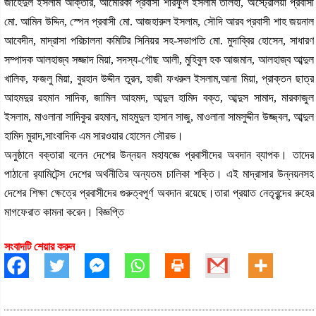
জাহেদুল ইসলাম আক্তার, আমেরিকা প্রবাসী শরিফুল ইসলাম তালহা, অস্ট্রেলিয়া প্রবাসী
মো. আমিন উদ্দিন, স্পেন প্রবাসী মো. আজহারুল ইসলাম, সৌদি আরব প্রবাসী শাহ জয়নাল
আবেদীন, মাদ্রাসা পরিচালনা কমিটির সিনিয়র সহ-সভাপতি মো. মুদাব্বির হোসেন, সাধারণ
সম্পাদক আলহাজ্ব সজ্জাদ মিয়া, সদস্য-গৌছ আলী, মুহিবুল হক আজমান, আলহাজ্ব আব্দুল
খালিক, ফজলু মিয়া, বুরহান উদ্দীন তুরন, হাজী ফখরুল ইসলাম,আনা মিয়া, প্রাক্তন ছাত্র
আহমদুর রহমান সাদিক, জামিল আহমদ, আব্দুল হামিদ বক্ত, আব্দুস সামাদ, মারকাজুল
ইসলাম, মাওলানা সাদিকুর রহমান, মাহমুদুল হাসান সাজু, মাওলানা সামসুদ্দীন উজ্জ্বল, আব্দুল
হামিদ মুরাদ,সাংবাদিক এম সারওয়ার হোসেন সৌরভ।
অনুষ্ঠানে বক্তারা বলেন দেশের উন্নয়ন মহাযজ্ঞে প্রবাসীদের অবদান ব্যাপক। তাদের
পাঠানো র‌্যামিটেন্স দেশের অর্থনীতির অন্যতম চালিকা শক্তি। এই মাদ্রাসার উন্নয়নসহ
দেশের শিক্ষা ক্ষেত্রে প্রবাসীদের গুরুত্বপূর্ণ অবদান রয়েছে।তারা প্রয়াত নেতৃবৃন্দের রুহের
মাগফেরাত কামনা করেন। বিজ্ঞপ্তি
সংবাদটি শেয়ার করুন