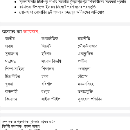
স্কলার্সহোম টিলাগড় শাখায় সরকারি বৃত্তিপ্রাপ্ত শিক্ষার্থীদের সংবর্ধনা প্রদান
রথযাত্রা উপলক্ষে ইসকন সিলেটে প্রশাসনের প্রস্তুতি
লোভাছড়া কোয়ারির দুই মামলার তদন্তে অনিয়মের অভিযোগ
আমাদের যত
আয়োজন...
জাতীয়
আন্তর্জাতিক
রাজনীতি
প্রবাস
সিলেট
মৌলভীবাজার
সুনামগঞ্জ
হবিগঞ্জ
এক্সক্লুসিভ
মতামত
সংবাদ বিজ্ঞপ্তি
পর্যটন
শিল্প-সাহিত্য
শিক্ষাঙ্গন
খেলাধুলা
চিত্র বিচিত্র
ঢাকা
চট্টগ্রাম
খুলনা
বরিশাল
ময়মনসিংহ
রাজশাহী
রংপুর
তথ্যপ্রযুক্তি
বিনোদন
লাইফ স্টাইল
সুসংবাদ প্রতিদিন
সম্পাদক ও প্রকাশক: খন্দকার আব্দুর রহিম
নির্বাহী সম্পাদক: মারুফ হাসান