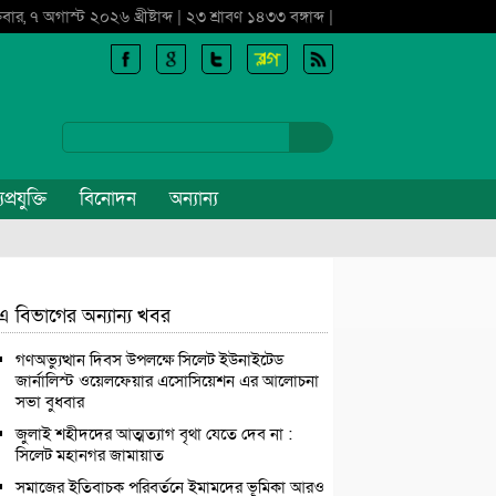
্রবার, ৭ অগাস্ট ২০২৬ খ্রীষ্টাব্দ | ২৩ শ্রাবণ ১৪৩৩ বঙ্গাব্দ |
প্রযুক্তি
বিনোদন
অন্যান্য
এ বিভাগের অন্যান্য খবর
গণঅভ্যুত্থান দিবস উপলক্ষে সিলেট ইউনাইটেড
জার্নালিস্ট ওয়েলফেয়ার এসোসিয়েশন এর আলোচনা
সভা বুধবার
জুলাই শহীদদের আত্মত্যাগ বৃথা যেতে দেব না :
সিলেট মহানগর জামায়াত
সমাজের ইতিবাচক পরিবর্তনে ইমামদের ভূমিকা আরও