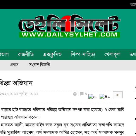
শুক
িভাগ
রাজনীতি
এক্সক্লুসিভ
শিল্প-সাহিত্য
খেলাধুলা
তথ্য
প্রবাস
সংবাদ বিজ্ঞপ্তি
িছন্ন অভিযান
২০২০, ৯:১১ পূর্বাহ্ন | ৯:১১
|
০
ল্লার হাট বাজারে পরিষ্কার পরিছন্ন অভিযান সম্পন্ন করা হয়েছে। ৭ ফেব্র“য়ারি
 পরিচ্ছন্ন অভিযান করেন।
ি হাসমত আলী, আমড়াখাইর লাল-সবুজ যুব সংঘের প্রতিষ্ঠাতা সভাপতি সাহেদ
ি মুস্তাকিম আহমদ, অর্থ সম্পাদক আমির হোসেন, সহ অর্থ সম্পাদক মনসুর