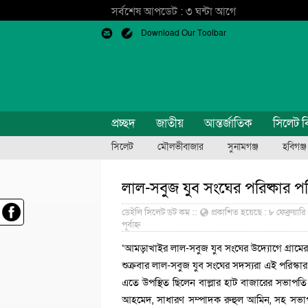
সর্বশেষ আপডেট : ৩ ঘন্টা আগে
Download Our Toolbar
প্রচ্ছদ
জাতীয়
আন্তর্জাতিক
সিলেট ব
সিলেট
মৌলভীবাজার
সুনামগঞ্জ
হবিগঞ্জ
লাল-সবুজ যুব সংঘের পরিষ্কার পর
ডেইলি সিলেট ডট কম ::
প্রকাশিত হয়েছে : ৮ ফেব্রুয়ারি 
পূর্বাহ্ন
‘আমড়াখাইর লাল-সবুজ যুব সংঘের উদ্যোগে গ্রামের বা
শুক্রবার লাল-সবুজ যুব সংঘের সদস্যরা এই পরিস্কার
এতে উপস্থিত ছিলেন বাল্লার হাট বাজারের সভাপত
আহমেদ, সাধারণ সম্পাদক রুহুল আমিন, সহ সভাপত