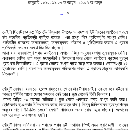
জানুয়ারি ২০২০, ১২:০৭ অপরাহ্ন | ১২:০৭ অপরাহ্ন
|
০
ডেইলি সিলেট ডেস্ক:: সিলেটের বিশ্বনাথ উপজেলায় রামপাশা ইউনিয়নের আমতৈল গ্রামে
দুই শতাধিক প্রতিবন্ধী ব্যক্তি রয়েছে। এর মধ্যে শিশু প্রতিবন্ধীর সংখ্যা বেশি।
গর্ভকালীন মায়েদের অসচেতনতা, অস্বাস্থ্যকর পরিবেশ ও পুষ্টিহীনতার কারণে এ গ্রামে
প্রতিবন্ধী লোকের সংখ্যা দিন দিন বাড়ছে।
জানা যায়, ঘনবসতিপূর্ণ গ্রাম আমতৈল। এখানে দরিদ্র মানুষের সংখ্যা তুলনামূলক বেশি।
এখানকার বেশির ভাগ মানুষ মৎস্যজীবী। উপজেলা সদর থেকে আমতৈল গ্রামের দূরত্ব
প্রায় ছয় কিলোমিটার। এ গ্রামে ভোটার সংখ্যা প্রায় সাড়ে সাত হাজার। লোকসংখ্যা ২৫
হাজারেরও বেশি। চারপাশের অস্বাস্থ্যকর পরিবেশের কারণে এ গ্রামের মানুষের রোগব্যাধি
নিত্যসঙ্গী।
মৌসুমী বেগম। বয়স ১৮ হলেও বাস্তবে দেখে বোঝার উপায় নেই। কোলে করে বাইরে না
আনলে পৃথিবীর আলো দেখার ক্ষমতাও নেই তার। জন্ম থেকেই তিনি বিকলাঙ্গ।
পাশের বাড়ির ১৩ বছরের সামিয়ারা। জন্ম থেকে একবারো বসার ভাগ্য হয়নি তার।
ছোটবেলায় দু-একবার চিকিৎসকের কাছে নিয়েছেন বাবা। কিন্তু চিকিৎসকের ব্যবস্থাপত্রে
ওষুধের পাশে ‘নিয়মিত চলবে’ লেখাটি পরিবারের জন্য বোঝা হয়ে দাঁড়ায়। অভাবের
সংসারে ওষুধ আর খাওয়া হয়নি।
মৌসুমী কিংবা সামিয়ারা নয় গ্রামের প্রায় দুই শতাধিক শিশুই এমন প্রতিবন্ধী। তাদের