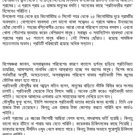
বেশিরভাগই জন্ম থেকে। এ চিত্র সিলেটের বিশ্বনাথ উপজেলার রামপাশা ইউপির আমতৈল
গ্রামের। এ গ্রামে প্রায় ২৫ হাজার মানুষের বসতি। অনেকের কাছে ‘প্রতিবন্ধীর গ্রাম’
হিসেবেও পরিচিত।
উপজেলা শহর থেকে ছয় কিলোমিটার ও সিলেট শহর থেকে ২৫ কিলোমিটার দূরে গ্রামটির
অবস্থান। যোগাযোগ ব্যবস্থা বেশ ভালো থাকা সত্ত্বেও এ গ্রামে আজও উন্নয়নের
ছোঁয়া মেলেনি। শহরের বস্তিবাসীর চেয়েও আরো নোংরা পরিবেশে তাদের বসবাস। এখনো
খোলা শৌচাগার ব্যবহার করেন বেশিরভাগ মানুষ। স্বাস্থ্য ও স্যানিটেশন ব্যবস্থা থেকে
গ্রামের প্রায় ৯৫ শতাংশ মানুষ বঞ্চিত। নেই শিক্ষার ছোঁয়াও। রয়েছে সামজিক
সচেতনতার অভাব। প্রতিটি পরিবারেই রয়েছে অধিক সন্তান।
বিশেষজ্ঞরা জানান, অস্বাস্থ্যকর পরিবেশের কারণে বাতাসে দুর্গন্ধ ছড়িয়ে প্রতিনিয়ত
ডায়রিয়া, আমাশয়সহ নানাবিধ রোগে আক্রান্ত হচ্ছে সব বয়সের মানুষ। বিশেষ করে
গর্ভবতীরা অপুষ্টি, অসচেতনতা, অস্বাস্থ্যকর পরিবেশে থাকায় প্রতিবন্ধী শিশু জন্মের
মৌলিক কারণ হতে পারে।
প্রতিবন্ধী মৌসুমীর বাবা আব্দুল মতিন বলেন, মানুষের বাড়িতে শুঁটকি বিক্রি করে সংসার
চালাই। প্রতিবন্ধী মেয়েকে নিয়ে বিপদে আছি। অনেক চেষ্টা করেও প্রতিবন্ধী ভাতা
পাইনি। অনেকে আমাদের এলাকায় এসে সাহায্যের আশা দেখিয়ে চলে যান।
মৌসুমীর ফুফু বলেন, ইউপি সদস্যকে প্রতিবন্ধী ভাতার কার্ডের জন্য বলেছি। তিনি এক
হাজার টাকা চেয়েছেন। কিন্তু এক হাজার টাকা জোগাড় করতে পারিনি বলে কার্ডও
পাইনি।
একই গ্রামের ১৪ বছরের কিশোরী আছিয়া বেগম বলেন, মাদরাসায় ভর্তি হয়েছি। কিন্তু
ভালো করে হাঁটতে না পারায় আর যেতে পারিনি। কয়েকবার চিকিৎসকের কাছে গিয়েছি।
ডাক্তার বলেছে দীর্ঘদিন ওষুধ খেলে কমতে পারে। কিন্তু টাকার অভাবে পুরোপুরি চিকিৎসা
করাতে পারিনি।