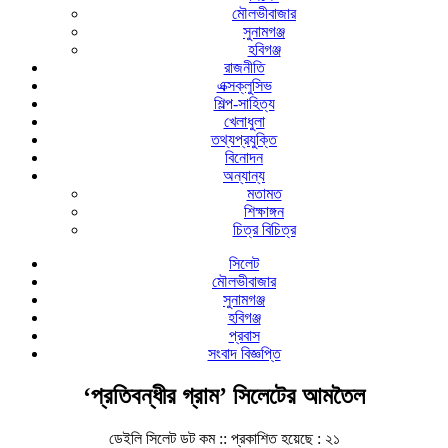
মৌলভীবাজার
সুনামগঞ্জ
হবিগঞ্জ
রাজনীতি
এক্সক্লুসিভ
শিল্প-সাহিত্য
খেলাধুলা
তথ্যপ্রযুক্তি
বিনোদন
অন্যান্য
মতামত
শিক্ষাঙ্গন
চিত্র বিচিত্র
সিলেট
মৌলভীবাজার
সুনামগঞ্জ
হবিগঞ্জ
প্রবাস
সংবাদ বিজ্ঞপ্তি
‘প্রতিবন্ধীর গ্রাম’ সিলেটের আমতৈল
ডেইলি সিলেট ডট কম ::
প্রকাশিত হয়েছে : ২১