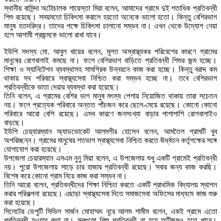
স্থানীয় বাসিন্দা অটোচালক শায়েস্তা মিয়া বলেন, আমাদের গ্রামে দুই শতাধিক প্রতিবন্ধী
শিশু রয়েছে। সময়মতো চিকিৎসা করালে হয়তো অনেকে ভালো হতো। কিন্তু বেশিরভাগ
মানুষ হতদরিদ্র। তাদের পক্ষে চিকিৎসা চালানো সম্ভব না। এখন থেকে উদ্যোগ নেয়া
হলে আগামী প্রজন্মকে ভালো রাখা যাবে।
ইউপি সদস্য মো. আবুল খায়ের বলেন, মূলত অস্বাস্থ্যকর পরিবেশের কারণে গ্রামের
মানুষের রোগবালাই কমছে না। ফলে বেশিরভাগ বাড়িতে প্রতিবন্ধী শিশুর জন্ম হচ্ছে।
শিক্ষা ও স্যানিটেশন ব্যবস্থাসহ সামগ্রিক উন্নয়নে কাজ করা হচ্ছে। কিন্তু বরাদ্দ কম
থাকায় সব পরিবারে স্বাস্থ্যসেবা নিশ্চিত করা সম্ভব হচ্ছে না। তবে বেশিরভাগ
প্রতিবন্ধীকে ভাতা দেয়ার ব্যবস্থা করা হয়েছে।
তিনি বলেন, এ গ্রামের বেশির ভাগ মানুষ মৎস্য পেশায় নিয়োজিত থাকায় তারা সচেতন
নয়। ফলে প্রত্যেক পরিবারে অন্তত পাঁচজন করে ছেলে-মেয়ে রয়েছে। কোনো কোনো
পরিবারে আরো বেশি রয়েছে। এসব কারণে জনসংখ্যা বাড়ার পাশাপাশি রোগবালাইও
বাড়ছে।
ইউপি চেয়্যারম্যান অ্যাডভোকেট আলমগীর হোসেন বলেন, আমতৈল গ্রামটি খুব
অপরিচ্ছন্ন। গ্রামের মানুষের শতভাগ স্বাস্থ্যসেবা নিশ্চিত করতে ঊর্ধ্বতন কর্তৃপক্ষের সঙ্গে
যোগাযোগ করা হয়েছে।
উপজেলা চেয়ারম্যান এসএম নুনু মিয়া বলেন, এ উপজেলায় শুধু একটি গ্রামেই প্রতিবন্ধী
নয়। পুরো উপজেলায় সাড়ে চার হাজার প্রতিবন্ধী রয়েছে। সবার জন্য কাজ করছি।
বিশেষ করে কোনো গ্রাম নিয়ে কাজ করা সম্ভব না।
তিনি আরো বলেন, প্রতিবন্ধীদের শিক্ষা নিশ্চিত করতে একটি প্রাথমিক বিদ্যালয় স্থাপন
করার পরিকল্পনা রয়েছে। এছাড়া স্বাস্থ্যসেবা দিতে সমাজসেবা অফিসের মাধ্যমে কাজ শুরু
করা হয়েছে।
সিলেটের ডেপুটি সিভিল সার্জন মোহাম্মদ নূরে আলম শামীম বলেন, একই গ্রামে এতো
প্রতিবন্ধী হওয়ার কথা না। সবগুলো শিশু প্রতিবন্ধী না হয়ে অটিজমও হতে পারে।