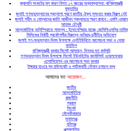
জ্বালানি সংকটের মূল কারণ বিগত ১৭ বছরের অব্যবস্থাপনা: বাণিজ্যমন্ত্রী
মুক্তাদির
জুলাই গণঅভ্যুত্থানের প্রত্যাশা পূরণে জাতীয় ঐক্য সুসংহত করার বিকল্প নেই
জুলাই শহীদ ও যোদ্ধাদের জাতি আজীবন শ্রদ্ধাভরে স্মরণ রাখবে : এমপি এমরান
আহমদ চৌধুরী
আন্তর্জাতিক অলিম্পিয়াডে সাফল্য : ইন্দোনেশিয়ায় যাচ্ছে জেসিপিএসসির তামিম
সিসিকের নির্বাহী প্রকৌশলীর বিরুদ্ধে অনিয়ম-দুর্নীতির অভিযোগ
জুলাই গণ-অভ্যুত্থান দিবস উপলক্ষে এনইইউবিতে আলোচনা সভা ও দোয়া
মাহফিল
বাণিজ্যমন্ত্রী বুধবার সিলেট আসছেন, দিনভর যত কর্মসূচি
গণঅভ্যুত্থান দিবস উপলক্ষে সিলেট ইউনাইটেড জার্নালিস্ট ওয়েলফেয়ার
এসোসিয়েশন এর আলোচনা সভা বুধবার
টাঙ্গুয়ার হাওরে সব হাউসবোট ও পর্যটকবাহী নৌযান চলাচল বন্ধ
আমাদের যত
আয়োজন...
জাতীয়
আন্তর্জাতিক
রাজনীতি
প্রবাস
সিলেট
মৌলভীবাজার
সুনামগঞ্জ
হবিগঞ্জ
এক্সক্লুসিভ