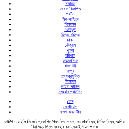
মতামত
সংবাদ বিজ্ঞপ্তি
পর্যটন
শিল্প-সাহিত্য
শিক্ষাঙ্গন
খেলাধুলা
চিত্র বিচিত্র
ঢাকা
চট্টগ্রাম
খুলনা
বরিশাল
ময়মনসিংহ
রাজশাহী
রংপুর
তথ্যপ্রযুক্তি
বিনোদন
লাইফ স্টাইল
সুসংবাদ প্রতিদিন
হোম
যোগাযোগ
বাংলা কনভার্টার
নোটিশ :
ডেইলি সিলেটে প্রকাশিত/প্রচারিত সংবাদ, আলোকচিত্র, ভিডিওচিত্র, অডিও
বিনা অনুমতিতে ব্যবহার করা বেআইনি -সম্পাদক