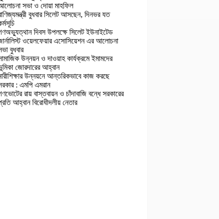
আলোচনা সভা ও দোয়া মাহফিল
বাণিজ্যমন্ত্রী বুধবার সিলেট আসছেন, দিনভর যত
কর্মসূচি
গণঅভ্যুত্থান দিবস উপলক্ষে সিলেট ইউনাইটেড
জার্নালিস্ট ওয়েলফেয়ার এসোসিয়েশন এর আলোচনা
সভা বুধবার
সামাজিক উন্নয়ন ও দাওয়াহ কার্যক্রমে ইমামদের
ভূমিকা জোরদারের আহ্বান
নারীশিক্ষার উন্নয়নে আন্তরিকভাবে কাজ করছে
সরকার : এমপি এমরান
গণভোটের রায় বাস্তবায়ন ও চাঁদাবাজি বন্ধে সরকারের
প্রতি আহ্বান বিরোধীদলীয় নেতার