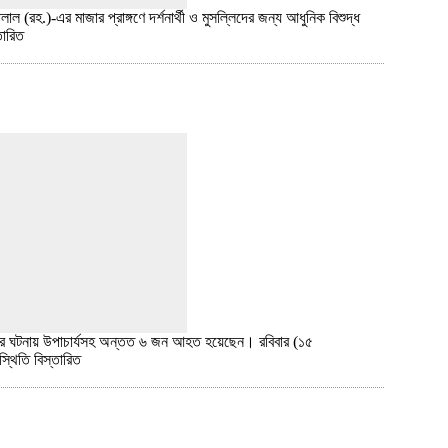
ল (রহ.)-এর মাজার প্রাঙ্গণে দর্শনার্থী ও মুসল্লিদের জন্য আধুনিক বিশুদ্ধ
তারিত
াহাতির ঘটনায় উপাচার্যসহ অন্তত ৬ জন আহত হয়েছেন। রবিবার (১৫
িস্থিতি
বিস্তারিত