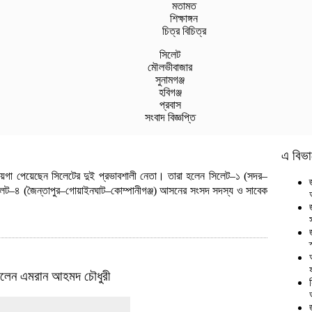
মতামত
শিক্ষাঙ্গন
চিত্র বিচিত্র
সিলেট
মৌলভীবাজার
সুনামগঞ্জ
হবিগঞ্জ
প্রবাস
সংবাদ বিজ্ঞপ্তি
এ বিভা
য় জায়গা পেয়েছেন সিলেটের দুই প্রভাবশালী নেতা। তারা হলেন সিলেট–১ (সদর–
সিলেট–৪ (জৈন্তাপুর–গোয়াইনঘাট–কোম্পানীগঞ্জ) আসনের সংসদ সদস্য ও সাবেক
করলেন এমরান আহমদ চৌধুরী