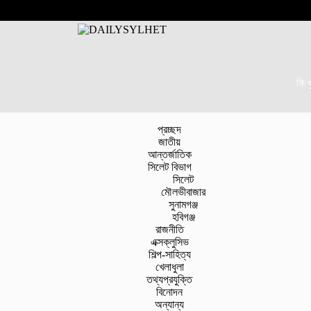
কি 
প্রচ্ছদ
জাতীয়
আন্তর্জাতিক
সিলেট বিভাগ
সিলেট
মৌলভীবাজার
সুনামগঞ্জ
হবিগঞ্জ
রাজনীতি
এক্সক্লুসিভ
শিল্প-সাহিত্য
খেলাধুলা
তথ্যপ্রযুক্তি
বিনোদন
অন্যান্য