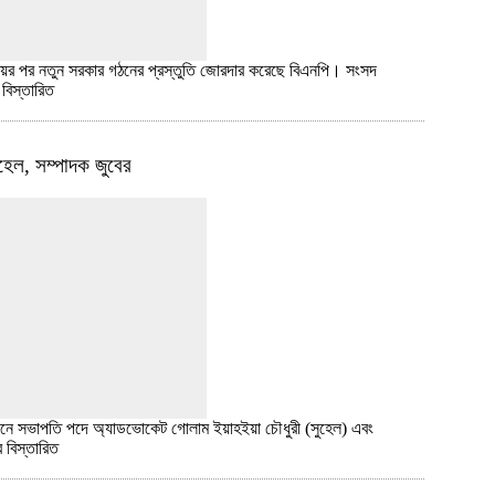
জয়ের পর নতুন সরকার গঠনের প্রস্তুতি জোরদার করেছে বিএনপি। সংসদ
র
বিস্তারিত
হেল, সম্পাদক জুবের
র্বাচনে সভাপতি পদে অ্যাডভোকেট গোলাম ইয়াহইয়া চৌধুরী (সুহেল) এবং
ের
বিস্তারিত