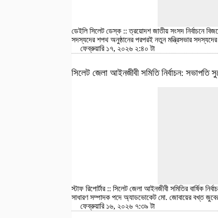
ডেইলি সিলেট ডেস্ক :: ত্রয়োদশ জাতীয় সংসদ নির্বাচনে বি
সদস্যদের শপথ অনুষ্ঠানের পরপরই নতুন মন্ত্রিসভার সদস্যদে
ফেব্রুয়ারি ১৭, ২০২৬ ২:৪০ টা
সিলেট জেলা আইনজীবী সমিতি নির্বাচন: সভাপতি সু
স্টাফ রিপোর্টার :: সিলেট জেলা আইনজীবী সমিতির বার্ষিক নি
সাধারণ সম্পাদক পদে অ্যাডভোকেট মো. জোবায়ের বখ্ত জুব
ফেব্রুয়ারি ১৬, ২০২৬ ৭:৩৯ টা