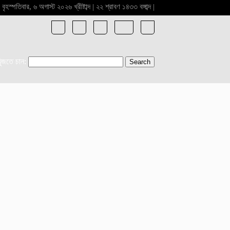
বৃহস্পতিবার, ৬ অগাস্ট ২০২৬ খ্রীষ্টাব্দ | ২২ শ্রাবণ ১৪৩৩ বঙ্গাব্দ |
খুজতে চান: