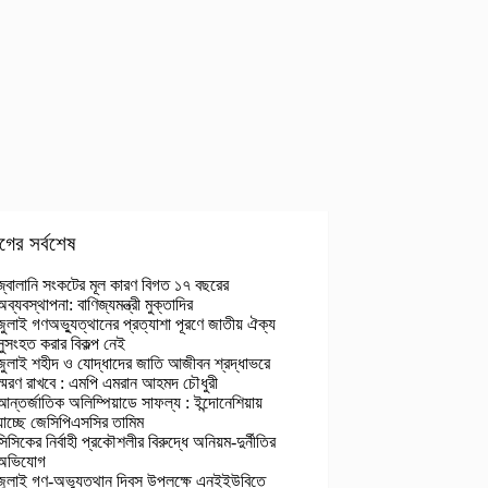
গের সর্বশেষ
জ্বালানি সংকটের মূল কারণ বিগত ১৭ বছরের
অব্যবস্থাপনা: বাণিজ্যমন্ত্রী মুক্তাদির
জুলাই গণঅভ্যুত্থানের প্রত্যাশা পূরণে জাতীয় ঐক্য
সুসংহত করার বিকল্প নেই
জুলাই শহীদ ও যোদ্ধাদের জাতি আজীবন শ্রদ্ধাভরে
স্মরণ রাখবে : এমপি এমরান আহমদ চৌধুরী
আন্তর্জাতিক অলিম্পিয়াডে সাফল্য : ইন্দোনেশিয়ায়
যাচ্ছে জেসিপিএসসির তামিম
সিসিকের নির্বাহী প্রকৌশলীর বিরুদ্ধে অনিয়ম-দুর্নীতির
অভিযোগ
জুলাই গণ-অভ্যুত্থান দিবস উপলক্ষে এনইইউবিতে