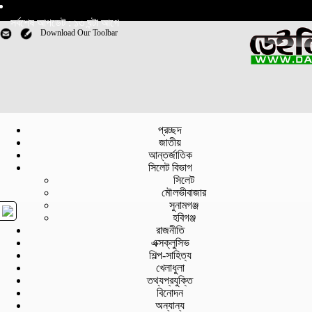
সর্বশেষ আপডেট : ১৩ ঘন্টা আগে
Download Our Toolbar
প্রচ্ছদ
জাতীয়
আন্তর্জাতিক
সিলেট বিভাগ
সিলেট
মৌলভীবাজার
সুনামগঞ্জ
হবিগঞ্জ
রাজনীতি
এক্সক্লুসিভ
শিল্প-সাহিত্য
খেলাধুলা
তথ্যপ্রযুক্তি
বিনোদন
অন্যান্য