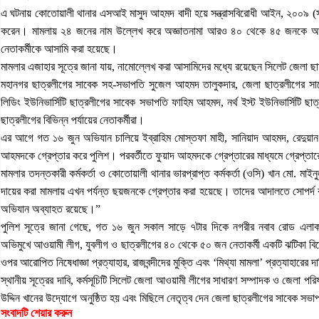
এ ঘটনায় কোতোয়ালী থানার এসআই মাসুদ আহমদ বাদী হয়ে সন্ত্রাসবিরোধী আইন, ২০০৯ (সংশ
করেন। মামলায় ২৪ জনের নাম উল্লেখ করে অজ্ঞাতনামা আরও ৪০ থেকে ৪৫ জনকে আস
নেতাকর্মীকে আসামি করা হয়েছে।
মামলার এজাহার সূত্রে জানা যায়, নামোল্লেখ করা আসামিদের মধ্যে রয়েছেন সিলেট জেলা 
মহানগর ছাত্রলীগের সাবেক সহ-সভাপতি সুজেল আহমদ তালুকদার, জেলা ছাত্রলীগের সাবে
লিডিং ইউনিভার্সিটি ছাত্রলীগের সাবেক সভাপতি ফাহিম আহমদ, নর্থ ইস্ট ইউনিভার্সিটি 
ছাত্রলীগের বিভিন্ন পর্যায়ের নেতাকর্মীরা।
এর আগে গত ১৬ জুন অভিযান চালিয়ে ইব্রাহিম মোস্তফা মাহী, সানিয়াদ আহমদ, রেদুয়া
আহমদকে গ্রেপ্তার করে পুলিশ। পরবর্তীতে ফুয়াদ আহমদকে গ্রেপ্তারের মাধ্যমে গ্রেপ্তার
মামলার তদন্তকারী কর্মকর্তা ও কোতোয়ালী থানার ভারপ্রাপ্ত কর্মকর্তা (ওসি) খান মো. মাই
দায়ের করা মামলায় এখন পর্যন্ত ছয়জনকে গ্রেপ্তার করা হয়েছে। তাদের আদালতে সোপর্দ 
অভিযান অব্যাহত রয়েছে।”
পুলিশ সূত্রে জানা গেছে, গত ১৬ জুন সকাল সাড়ে ৭টার দিকে নগরীর নবাব রোড এলাকা
অভিমুখে আওয়ামী লীগ, যুবলীগ ও ছাত্রলীগের ৪০ থেকে ৫০ জন নেতাকর্মী একটি ঝটিকা বি
ওপর আরোপিত নিষেধাজ্ঞা প্রত্যাহার, রাজবন্দীদের মুক্তি এবং ‘মিথ্যা মামলা’ প্রত্যাহারের
স্থানীয় সূত্রের দাবি, কর্মসূচিটি সিলেট জেলা আওয়ামী লীগের সাধারণ সম্পাদক ও জেলা প
উদ্দিন খানের উদ্যোগে অনুষ্ঠিত হয় এবং মিছিলে নেতৃত্ব দেন জেলা ছাত্রলীগের সাবেক স
সংবাদটি শেয়ার করুন