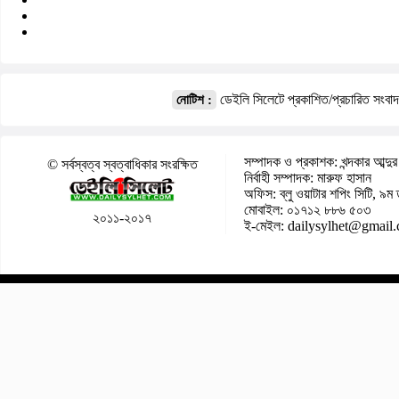
ডেইলি সিলেটে প্রকাশিত/প্রচারিত সংবা
নোটিশ :
সম্পাদক ও প্রকাশক: খন্দকার আব্দুর
© সর্বস্বত্ব স্বত্বাধিকার সংরক্ষিত
নির্বাহী সম্পাদক: মারুফ হাসান
অফিস: ব্লু ওয়াটার শপিং সিটি, ৯ম 
মোবাইল: ০১৭১২ ৮৮৬ ৫০৩
২০১১-২০১৭
ই-মেইল: dailysylhet@gmail