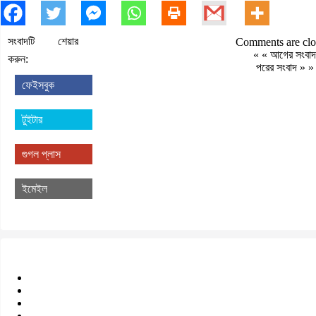
সংবাদটি শেয়ার
Comments are clo
« «
আগের সংবাদ
করুন:
পরের সংবাদ
» »
ফেইসবুক
টুইটার
গুগল প্লাস
ইমেইল