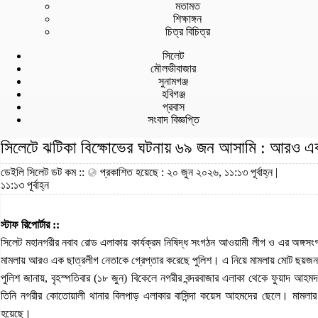
মতামত
শিক্ষাঙ্গন
চিত্র বিচিত্র
সিলেট
মৌলভীবাজার
সুনামগঞ্জ
হবিগঞ্জ
প্রবাস
সংবাদ বিজ্ঞপ্তি
সিলেটে ঝটিকা বিক্ষোভের ঘটনায় ৬৯ জন আসামি : আরও এক 
ডেইলি সিলেট ডট কম ::
প্রকাশিত হয়েছে : ২০ জুন ২০২৬, ১১:১৩ পূর্বাহ্ন |
১১:১৩ পূর্বাহ্ন
স্টাফ রিপোর্টার ::
সিলেট মহানগরীর নবাব রোড এলাকায় কার্যক্রম নিষিদ্ধ সংগঠন আওয়ামী লীগ ও এর অঙ্গসংগ
মামলায় আরও এক ছাত্রলীগ নেতাকে গ্রেপ্তার করেছে পুলিশ। এ নিয়ে মামলায় মোট ছয়জন
পুলিশ জানায়, বৃহস্পতিবার (১৮ জুন) বিকেলে নগরীর বন্দরবাজার এলাকা থেকে ফুয়াদ আহম
তিনি নগরীর কোতোয়ালী থানার বিলপাড় এলাকার বাসিন্দা কয়েস আহমদের ছেলে। মামলার 
হয়েছে।