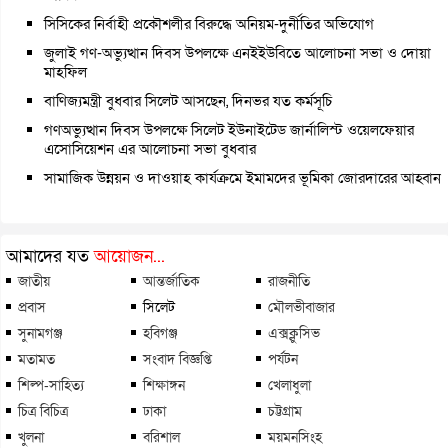
সিসিকের নির্বাহী প্রকৌশলীর বিরুদ্ধে অনিয়ম-দুর্নীতির অভিযোগ
জুলাই গণ-অভ্যুত্থান দিবস উপলক্ষে এনইইউবিতে আলোচনা সভা ও দোয়া
মাহফিল
বাণিজ্যমন্ত্রী বুধবার সিলেট আসছেন, দিনভর যত কর্মসূচি
গণঅভ্যুত্থান দিবস উপলক্ষে সিলেট ইউনাইটেড জার্নালিস্ট ওয়েলফেয়ার
এসোসিয়েশন এর আলোচনা সভা বুধবার
সামাজিক উন্নয়ন ও দাওয়াহ কার্যক্রমে ইমামদের ভূমিকা জোরদারের আহ্বান
আমাদের যত
আয়োজন...
জাতীয়
আন্তর্জাতিক
রাজনীতি
প্রবাস
সিলেট
মৌলভীবাজার
সুনামগঞ্জ
হবিগঞ্জ
এক্সক্লুসিভ
মতামত
সংবাদ বিজ্ঞপ্তি
পর্যটন
শিল্প-সাহিত্য
শিক্ষাঙ্গন
খেলাধুলা
চিত্র বিচিত্র
ঢাকা
চট্টগ্রাম
খুলনা
বরিশাল
ময়মনসিংহ