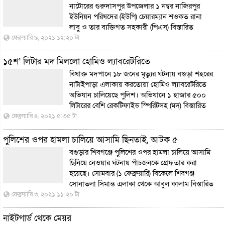
নাটোরের গুরুদাসপুর উপজেলার ১ নম্বর নাজিরপুর
ইউনিয়ন পরিষদের (ইউপি) চেয়ারম্যান শওকত রানা
লাবু ও তার ব্যক্তিগত সহকারী (পিএস)
বিস্তারিত
ফেব্রুয়ারি ৯, ২০২১ ১২:২০ টা
১৫শ’ লিটার মদ মিললো হোমিও ল্যাবরেটরিতে
বিষাক্ত মদপানে ১৮ জনের মৃত্যুর ঘটনায় বগুড়া শহরের
নাটাইপাড়া এলাকায় করতোয়া হোমিও ল্যাবরেটরিতে
অভিযান চালিয়েছে পুলিশ। অভিযানে ১ হাজার ৫০০
লিটারের বেশি রেকটিফাইড স্পিরিটসহ (মদ)
বিস্তারিত
ফেব্রুয়ারি ৪, ২০২১ ৫:৩৫ টা
পুলিশের ওপর হামলা চালিয়ে আসামি ছিনতাই, আটক ৫
বগুড়ার শিবগঞ্জে পুলিশের ওপর হামলা চালিয়ে আসামি
ছিনিয়ে নেওয়ার ঘটনায় পাঁচজনকে গ্রেফতার করা
হয়েছে। সোমবার (১ ফেব্রুয়ারি) বিকেলে শিবগঞ্জ
সোনাতলা সিমান্ত এলাকা থেকে আবুল কালাম
বিস্তারিত
ফেব্রুয়ারি ৩, ২০২১ ১১:২০ টা
নাইটগার্ড থেকে মেয়র