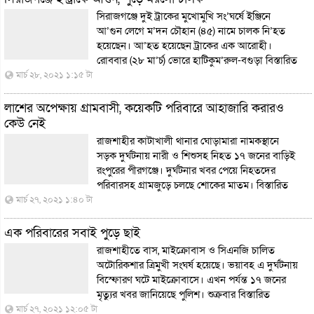
সিরাজগঞ্জে দুই ট্রাকের মুখোমুখি সং’ঘর্ষে ইঞ্জিনে
আ’গুন লেগে ম’দন চৌহান (৪৫) নামে চালক নি’হত
হয়েছেন। আ’হত হয়েছেন ট্রাকের এক আরোহী।
রোববার (২৮ মা’র্চ) ভোরে হাটিকুম’রুল-বগুড়া
বিস্তারিত
মার্চ ২৮, ২০২১ ১:১৫ টা
লাশের অপেক্ষায় গ্রামবাসী, কয়েকটি পরিবারে আহাজারি করারও
কেউ নেই
রাজশাহীর কাটাখালী থানার ঘোড়ামারা নামকস্থানে
সড়ক দুর্ঘটনায় নারী ও শিশুসহ নিহত ১৭ জনের বাড়িই
রংপুরের পীরগঞ্জে। দুর্ঘটনার খবর পেয়ে নিহতদের
পরিবারসহ গ্রামজুড়ে চলছে শোকের মাতম।
বিস্তারিত
মার্চ ২৭, ২০২১ ১:৪০ টা
এক পরিবারের সবাই পুড়ে ছাই
রাজশাহীতে বাস, মাইক্রোবাস ও সিএনজি চালিত
অটোরিকশার ত্রিমুখী সংঘর্ষ হয়েছে। ভয়াবহ এ দুর্ঘটনায়
বিস্ফোরণ ঘটে মাইক্রোবাসে। এখন পর্যন্ত ১৭ জনের
মৃত্যুর খবর জানিয়েছে পুলিশ। শুক্রবার
বিস্তারিত
মার্চ ২৭, ২০২১ ১২:০৫ টা