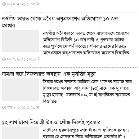
মার্চ ৯, ২০২১ ১:০৫ টা
নওগাঁয় ভারত থেকে অবৈধ অনুপ্রবেশের অভিযোগে ১০ জন
গ্রেপ্তার
নওগাঁয় অবৈধভাবে ভারত থেকে বাংলাদেশে প্রবেশের
অভিযোগে বিজিবি ১০ জন নারী ও পুরুষকে আটক
করে পুলিশে সোপর্দ করেছে। শনিবার তাদের বিরুদ্ধে
অবৈধভাবে অনুপ্রবেশের অভিযোগে মামলার
বিস্তারিত
মার্চ ৭, ২০২১ ১২:১৫ টা
নামাজ ঘরে সিজদারত অবস্থায় এক মুসল্লির মৃত্যু
সিরাজগঞ্জের সলঙ্গায় আজিজ তেল পাম্পের নামাজ ঘরে
সিজদারত অবস্থায় আবু সামা (৬০) নামে এক মু সল্লির
মৃ ত্যু হয়েছে। মঙ্গলবার (০২ মা র্চ) মাগরিবের নামাজের
বিস্তারিত
মার্চ ৩, ২০২১ ১:৫০ টা
১২ লাখ টাকা নিয়ে স্ত্রী উধাও, খোঁজ দিলেই পুরস্কার
নাটোরের গুরুদাসপুরে নগদ টাকা ও স্বর্ণালংকারসহ ৭
বছরের ছে লেসন্তান নিয়ে পালিয়েছেন প্রবাসীর স্ত্রী ।