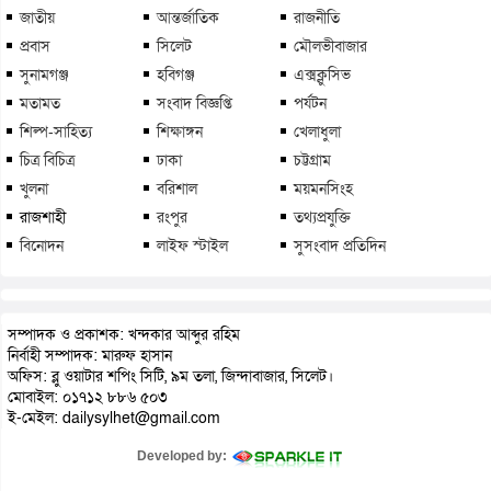
জাতীয়
আন্তর্জাতিক
রাজনীতি
প্রবাস
সিলেট
মৌলভীবাজার
সুনামগঞ্জ
হবিগঞ্জ
এক্সক্লুসিভ
মতামত
সংবাদ বিজ্ঞপ্তি
পর্যটন
শিল্প-সাহিত্য
শিক্ষাঙ্গন
খেলাধুলা
চিত্র বিচিত্র
ঢাকা
চট্টগ্রাম
খুলনা
বরিশাল
ময়মনসিংহ
রাজশাহী
রংপুর
তথ্যপ্রযুক্তি
বিনোদন
লাইফ স্টাইল
সুসংবাদ প্রতিদিন
সম্পাদক ও প্রকাশক: খন্দকার আব্দুর রহিম
নির্বাহী সম্পাদক: মারুফ হাসান
অফিস: ব্লু ওয়াটার শপিং সিটি, ৯ম তলা, জিন্দাবাজার, সিলেট।
মোবাইল: ০১৭১২ ৮৮৬ ৫০৩
ই-মেইল: dailysylhet@gmail.com
Developed by: