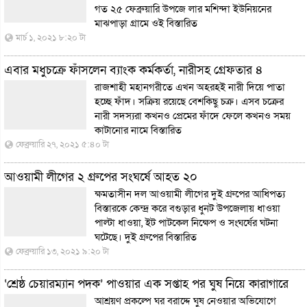
গত ২৫ ফেব্রুয়ারি উপজে লার মশিন্দা ইউনিয়নের
মাঝপাড়া গ্রামে ওই
বিস্তারিত
মার্চ ১, ২০২১ ৮:২০ টা
এবার মধুচক্রে ফাঁসলেন ব্যাংক কর্মকর্তা, নারীসহ গ্রেফতার ৪
রাজশাহী মহানগরীতে এখন অহরহই নারী দিয়ে পাতা
হচ্ছে ফাঁদ। সক্রিয় রয়েছে বেশকিছু চক্র। এসব চক্রের
নারী সদস্যরা কখনও প্রেমের ফাঁদে ফেলে কখনও সময়
কাটানোর নামে
বিস্তারিত
ফেব্রুয়ারি ২৭, ২০২১ ৫:৪০ টা
আওয়ামী লীগের ২ গ্রুপের সংঘর্ষে আহত ২০
ক্ষমতাসীন দল আওয়ামী লীগের দুই গ্রুপের আধিপত্য
বিস্তারকে কেন্দ্র করে বগুড়ার ধুনট উপজেলায় ধাওয়া
পাল্টা ধাওয়া, ইট পাটকেল নিক্ষেপ ও সংঘর্ষের ঘটনা
ঘটেছে। দুই গ্রুপের
বিস্তারিত
ফেব্রুয়ারি ১৩, ২০২১ ৯:২০ টা
‘শ্রেষ্ঠ চেয়ারম্যান পদক’ পাওয়ার এক সপ্তাহ পর ঘুষ নিয়ে কারাগারে
আশ্রয়ণ প্রকল্পে ঘর বরাদ্দে ঘুষ নেওয়ার অভিযোগে