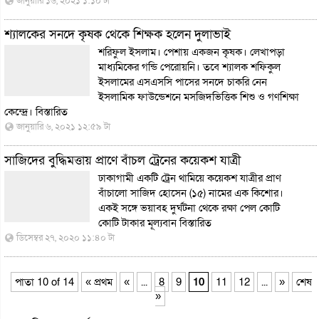
জানুয়ারি ১৬, ২০২১ ১:১০ টা
শ্যালকের সনদে কৃষক থেকে শিক্ষক হলেন দুলাভাই
শরিফুল ইসলাম। পেশায় একজন কৃষক। লেখাপড়া
মাধ্যমিকের গন্ডি পেরোয়নি। তবে শ্যালক শফিকুল
ইসলামের এসএসসি পাসের সনদে চাকরি নেন
ইসলামিক ফাউন্ডেশনে মসজিদভিত্তিক শিশু ও গণশিক্ষা
কেন্দ্রে।
বিস্তারিত
জানুয়ারি ৬, ২০২১ ১২:৫৯ টা
সাজিদের বুদ্ধিমত্তায় প্রাণে বাঁচল ট্রেনের কয়েকশ যাত্রী
ঢাকাগামী একটি ট্রেন থামিয়ে কয়েকশ যাত্রীর প্রাণ
বাঁচালো সাজিদ হোসেন (১৫) নামের এক কিশোর।
একই সঙ্গে ভয়াবহ দুর্ঘটনা থেকে রক্ষা পেল কোটি
কোটি টাকার মূল্যবান
বিস্তারিত
ডিসেম্বর ২৭, ২০২০ ১১:৪০ টা
পাতা 10 of 14
« প্রথম
«
...
8
9
10
11
12
...
»
শেষ
»