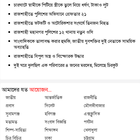
চারঘাটে স্বামীকে পিটিয়ে স্ত্রীকে তুলে নিয়ে ধর্ষণ, টাকাও লুট
রাজশাহীতে পুলিশের অভিযানে গ্রেফতার ২১
রাজশাহীতে ভটভটি ও অটোরিকশার সংঘর্ষে তিনজন নিহত
রাজশাহী মহানগর পুলিশের ১২ থানায় নতুন ওসি
সাংবাদিককে তালাবদ্ধ করার হুমকি, জাতীয় যুবশক্তির দুই নেতাকে সাময়িক
অব্যাহতি
রাজশাহীতে বিপুল অস্ত্র ও বিস্ফোরক উদ্ধার
দুই ঘরে ঝুলছিল এক পরিবারের ৪ জনের মরদেহ, মিলেছে চিরকুট
আমাদের যত
আয়োজন...
জাতীয়
আন্তর্জাতিক
রাজনীতি
প্রবাস
সিলেট
মৌলভীবাজার
সুনামগঞ্জ
হবিগঞ্জ
এক্সক্লুসিভ
মতামত
সংবাদ বিজ্ঞপ্তি
পর্যটন
শিল্প-সাহিত্য
শিক্ষাঙ্গন
খেলাধুলা
চিত্র বিচিত্র
ঢাকা
চট্টগ্রাম