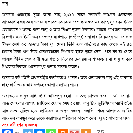
লাবু।
মামলার এজাহার সূত্রে জানা যায়, ২০১৭ সালে সরকারি আশ্রয়ণ প্রকল্পের
আওতাধীন ঘর করে দেওয়ার প্রতিশ্রুতি দিয়ে বেশ কয়েকজনের কাছে ঘুষ নেন ইউপি
চেয়ারম্যান শওকত রানা লাবু ও তার পিএস নুরুল ইসলাম। আশ্রয় পাওয়ার আশায়
নিরুপায় হয়ে ইউনিয়নের চন্দ্রপুর মাঝপাড়া (লক্ষ্মীপুর) এলাকার দিনমজুর মো. জালাল
উদ্দিন শেখ ৫০ হাজার টাকা ঘুষ দেন। তিনি এক আত্মীয়ের কাছ থেকে ওই ৫০
হাজার টাকা ঋণ নিয়ে চেয়ারম্যানের পিএস’র হাতে তুলে দেন। পরে ঘর না পেয়ে
জালাল উদ্দিন শেখ বাদী হয়ে গত ১ ডিসেম্বর চেয়ারম্যান শওকত রানা লাবু ও তার
পিএসের বিরুদ্ধে গুরুদাসপুর থানায় মামলা করেন।
মামলার কপি তিনি প্রধানমন্ত্রীর কার্যালয়েও পাঠান। তবে চেয়ারম্যান লাবু এই মামলায়
হাইকোর্ট থেকে আট সপ্তাহের আগাম জামিন পান।
চেয়ারম্যান লাবুর আইনজীবী আজিজুর রহমান এ তথ্য নিশ্চিত করেন। তিনি জানান,
আজ সোমবার আগাম জামিনের মেয়াদ শেষ হওয়ায় লাবু চিফ জুডিশিয়াল ম্যাজিস্ট্রেট
আদালতে হাজির হয়ে জামিনের আবেদন করেন। শুনানি শেষে আদালত জামিন
আবেদন নামঞ্জুর করে তাকে কারাগারে পাঠানোর আদেশ দেন। সূত্র : আমাদের সময়
সংবাদটি শেয়ার করুন
75