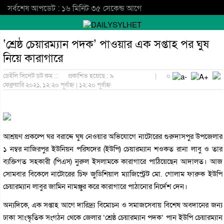
সর্বশেষ আপডেট : ১৬ মিনিট ৩৫ সেকেন্ড আগে
‘শ্রেষ্ঠ চেয়ারম্যান পদক’ পাওয়ার এক সপ্তাহ পর ঘুষ
নিয়ে কারাগারে
ডেইলি সিলেট ডট কম ::
প্রকাশিত হয়েছে : ৯
|
০
ফেব্রুয়ারি ২০২১, ১২:২০ পূর্বাহ্ন | ১২:২০ পূর্বাহ্ন
আশ্রয়ণ প্রকল্পে ঘর বরাদ্দে ঘুষ নেওয়ার অভিযোগে নাটোরের গুরুদাসপুর উপজেলার
১ নম্বর নাজিরপুর ইউনিয়ন পরিষদের (ইউপি) চেয়ারম্যান শওকত রানা লাবু ও তার
ব্যক্তিগত সহকারী (পিএস) নুরুল ইসলামকে কারাগারে পাঠিয়েছেন আদালত। আজ
সোমবার বিকেলে নাটোরের চিফ জুডিশিয়াল ম্যাজিস্ট্রেট মো. গোলাম ফারুক ইউপি
চেয়ারম্যান লাবুর জামিন নামঞ্জুর করে কারাগারে পাঠানোর নির্দেশ দেন।
অন্যদিকে, এক সপ্তাহ আগে দারিদ্র্য বিমোচন ও সমাজসেবায় বিশেষ অবদানের জন্য
ঢাকা সাংস্কৃতিক সংগঠন থেকে জেলার ‘শ্রেষ্ঠ চেয়ারম্যান পদক’ পান ইউপি চেয়ারম্যান