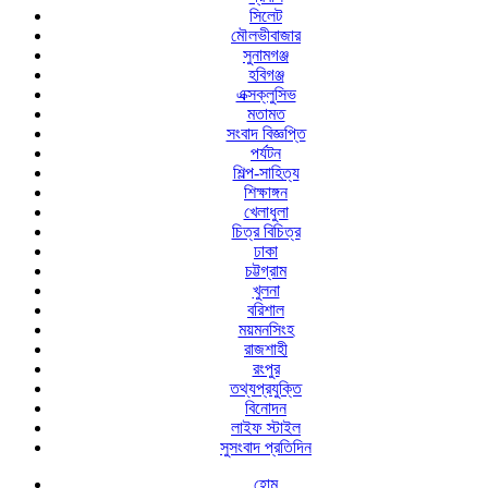
সিলেট
মৌলভীবাজার
সুনামগঞ্জ
হবিগঞ্জ
এক্সক্লুসিভ
মতামত
সংবাদ বিজ্ঞপ্তি
পর্যটন
শিল্প-সাহিত্য
শিক্ষাঙ্গন
খেলাধুলা
চিত্র বিচিত্র
ঢাকা
চট্টগ্রাম
খুলনা
বরিশাল
ময়মনসিংহ
রাজশাহী
রংপুর
তথ্যপ্রযুক্তি
বিনোদন
লাইফ স্টাইল
সুসংবাদ প্রতিদিন
হোম