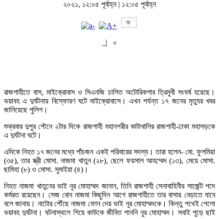
২০২১, ১২:০৫ পূর্বাহ্ন | ১২:০৫ পূর্বাহ্ন
|
০
রাজশাহীতে বাস, মাইক্রোবাস ও সিএনজি চালিত অটোরিকশার ত্রিমুখী সংঘর্ষ হয়েছে।
ভয়াবহ এ দুর্ঘটনায় বিস্ফোরণ ঘটে মাইক্রোবাসে। এখন পর্যন্ত ১৭ জনের মৃত্যুর খবর
জানিয়েছে পুলিশ।
শুক্রবার দুপুর পৌনে ২টার দিকে রাজশাহী মহানগরীর কাটাখালির রাজশাহী-ঢাকা মহাসড়কে
এ দুর্ঘটনা ঘটে।
এদিকে নিহত ১৭ জনের মধ্যে পাঁচজন একই পরিবারের সদস্য। তারা হলেন- মো. ফুলমিয়া
(৩৫), তার স্ত্রী মোসা. নাজমা খাতুন (২৮), ছেলে ফয়সাল আহম্মেদ (১৩), মেয়ে মোসা.
ছামিহা (৮) ও মোসা. সুমাইয়া (৪)।
নিহত নাজমা খাতুনের ভাই নূর মোহাম্মদ জানান, তিনি রাজশাহী সেনাবাহিনীর সার্জেন্ট পদে
কর্মরত রয়েছেন। সেজ বোন নাজমা কিছুদিন আগে রাজশাহীতে তার বাসায় বেড়াতে যাবে
বলে জানায়। নাটোর পৌঁছে নাজমা ফোন দেয় ভাই নূর মোহাম্মদকে। কিন্তু পথেই গেলো
ভয়াবহ দুর্ঘটনা। ঘটনাস্থলে গিয়ে কাউকে জীবিত পাননি নুর মোহাম্মদ। সবাই পুড়ে ছাই