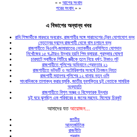
« «
আগের সংবাদ
পরের সংবাদ
» »
এ বিভাগের অন্যান্য খবর
রাবি শিক্ষার্থীকে মারধরে অবরোধ, রাজশাহীর সঙ্গে সারাদেশের ট্রেন যোগাযোগ বন্ধ
নেতৃত্বের দ্বন্দ্বে রাজশাহী থেকে বাস চলাচল বন্ধ
রাজশাহীতে বিএনপি-জামায়াতের নেতাকর্মীর এনসিপিতে যোগদান
নিখোঁজের ১৫ ঘণ্টায়ও উদ্ধার হয়নি শিশু হুমায়রা, পুরস্কার ঘোষণা
চারঘাটে স্বামীকে পিটিয়ে স্ত্রীকে তুলে নিয়ে ধর্ষণ, টাকাও লুট
রাজশাহীতে পুলিশের অভিযানে গ্রেফতার ২১
রাজশাহীতে ভটভটি ও অটোরিকশার সংঘর্ষে তিনজন নিহত
রাজশাহী মহানগর পুলিশের ১২ থানায় নতুন ওসি
সাংবাদিককে তালাবদ্ধ করার হুমকি, জাতীয় যুবশক্তির দুই নেতাকে সাময়িক
অব্যাহতি
রাজশাহীতে বিপুল অস্ত্র ও বিস্ফোরক উদ্ধার
দুই ঘরে ঝুলছিল এক পরিবারের ৪ জনের মরদেহ, মিলেছে চিরকুট
আমাদের যত
আয়োজন...
জাতীয়
আন্তর্জাতিক
রাজনীতি
প্রবাস