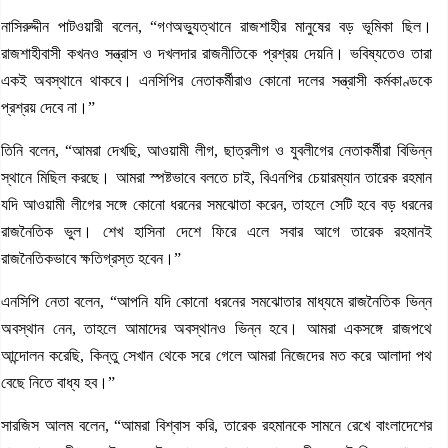
নাসিরুদ্দীন পাটওয়ারী বলেন, “গণঅভ্যুত্থানে রাজশাহীর মানুষের বড় ভূমিকা ছিল।
রাজশাহীবাসী কখনও সন্ত্রাস ও দখলদার রাজনীতিকে প্রশ্রয় দেয়নি। ভবিষ্যতেও তারা
একই অবস্থানে থাকবে। এনসিপির নেতাকর্মীরাও কোনো দলের সন্ত্রাসী কর্মকাণ্ডকে
প্রশ্রয় দেবে না।”
তিনি বলেন, “আমরা দেখছি, আওয়ামী লীগ, ছাত্রলীগ ও যুবলীগের নেতাকর্মীরা বিভিন্ন
স্থানে মিছিল করছে। আমরা স্পষ্টভাবে বলতে চাই, বিএনপির চেয়ারম্যান তারেক রহমান
যদি আওয়ামী লীগের সঙ্গে কোনো ধরনের সমঝোতা করেন, তাহলে সেটি হবে বড় ধরনের
রাজনৈতিক ভুল। শেখ হাসিনা দেশে ফিরে এলে সবার আগে তারেক রহমানই
রাজনৈতিকভাবে ক্ষতিগ্রস্ত হবেন।”
এনসিপি নেতা বলেন, “আপনি যদি কোনো ধরনের সমঝোতার মাধ্যমে রাজনৈতিক ভিন্ন
অবস্থান নেন, তাহলে আমাদের অবস্থানও ভিন্ন হবে। আমরা একসঙ্গে রাজপথে
আন্দোলন করেছি, কিন্তু সেখান থেকে সরে গেলে আমরা নিজেদের মত করে আলাদা পথ
বেছে নিতে বাধ্য হব।”
সারজিস আলম বলেন, “আমরা বিশ্বাস করি, তারেক রহমানকে সামনে রেখে বাংলাদেশের