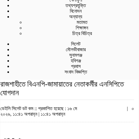
তথ্যপ্রযুক্তি
বিনোদন
অন্যান্য
মতামত
শিক্ষাঙ্গন
চিত্র বিচিত্র
সিলেট
মৌলভীবাজার
সুনামগঞ্জ
হবিগঞ্জ
প্রবাস
সংবাদ বিজ্ঞপ্তি
রাজশাহীতে বিএনপি-জামায়াতের নেতাকর্মীর এনসিপিতে
যোগদান
ডেইলি সিলেট ডট কম ::
প্রকাশিত হয়েছে : ১৬ মে
|
০
২০২৬, ১১:৪১ অপরাহ্ন | ১১:৪১ অপরাহ্ন