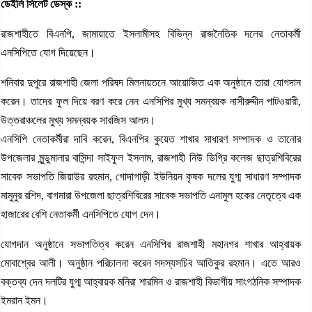
ডেইলি সিলেট ডেস্ক ::
রাজশাহীতে বিএনপি, জামায়াতে ইসলামীসহ বিভিন্ন রাজনৈতিক দলের নেতাকর্মী
এনসিপিতে যোগ দিয়েছেন।
শনিবার দুপুরে রাজশাহী জেলা পরিষদ মিলনায়তনে আয়োজিত এক অনুষ্ঠানে তারা যোগদান
করেন। তাদের ফুল দিয়ে বরণ করে নেন এনসিপির মুখ্য সমন্বয়ক নাসীরুদ্দীন পাটওয়ারী,
উত্তরাঞ্চলের মুখ্য সমন্বয়ক সারজিস আলম।
এনসিপি নেতাকর্মীরা দাবি করেন, বিএনপির কুয়েত শাখার সাধারণ সম্পাদক ও তানোর
উপজেলার মুন্ডুমালার বাসিন্দা সাইফুল ইসলাম, রাজশাহী নিউ ডিগ্রি কলেজ ছাত্রশিবিরের
সাবেক সভাপতি জিয়াউর রহমান, গোদাগাড়ী ইউনিয়ন কৃষক দলের যুগ্ম সাধারণ সম্পাদক
মামুনুর রশিদ, বাগমারা উপজেলা ছাত্রশিবিরের সাবেক সভাপতি এনামুল হকের নেতৃত্বে এক
হাজারের বেশি নেতাকর্মী এনসিপিতে যোগ দেন।
যোগদান অনুষ্ঠানে সভাপতিত্ব করেন এনসিপির রাজশাহী মহানগর শাখার আহ্বায়ক
মোবাশ্বের আলী। অনুষ্ঠান পরিচালনা করেন সদস্যসচিব আতিকুর রহমান। এতে আরও
বক্তব্য দেন দলটির যুগ্ম আহ্বায়ক মনিরা শারমিন ও রাজশাহী বিভাগীয় সাংগঠনিক সম্পাদক
ইমরান ইমন।