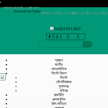
সর্বশেষ আপডেট : ৪ ঘন্টা আগে
Download Our Toolbar
শনিবার, ৮ অগাস্ট ২০২৬ খ্রীষ্টাব্দ | ২৪ শ্রাবণ ১৪৩৩ বঙ্গাব্দ |
প্রচ্ছদ
জাতীয়
আন্তর্জাতিক
সিলেট বিভাগ
সিলেট
মৌলভীবাজার
সুনামগঞ্জ
হবিগঞ্জ
রাজনীতি
এক্সক্লুসিভ
শিল্প-সাহিত্য
খেলাধুলা