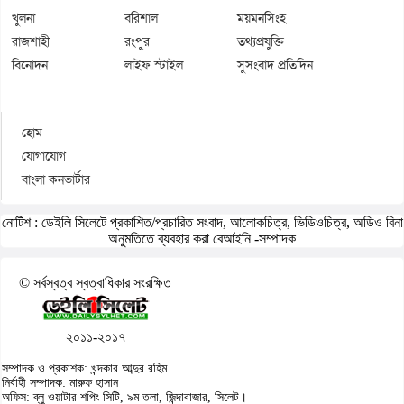
খুলনা
বরিশাল
ময়মনসিংহ
রাজশাহী
রংপুর
তথ্যপ্রযুক্তি
বিনোদন
লাইফ স্টাইল
সুসংবাদ প্রতিদিন
হোম
যোগাযোগ
বাংলা কনভার্টার
নোটিশ :
ডেইলি সিলেটে প্রকাশিত/প্রচারিত সংবাদ, আলোকচিত্র, ভিডিওচিত্র, অডিও বিনা
অনুমতিতে ব্যবহার করা বেআইনি -সম্পাদক
© সর্বস্বত্ব স্বত্বাধিকার সংরক্ষিত
২০১১-২০১৭
সম্পাদক ও প্রকাশক: খন্দকার আব্দুর রহিম
নির্বাহী সম্পাদক: মারুফ হাসান
অফিস: ব্লু ওয়াটার শপিং সিটি, ৯ম তলা, জিন্দাবাজার, সিলেট।