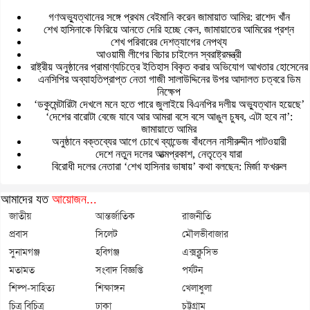
গণঅভ্যুত্থানের সঙ্গে প্রথম বেইমানি করেন জামায়াত আমির: রাশেদ খাঁন
শেখ হাসিনাকে ফিরিয়ে আনতে দেরি হচ্ছে কেন, জামায়াতের আমিরের প্রশ্ন
শেখ পরিবারের দেশত্যাগের নেপথ্য
আওয়ামী লীগের বিচার চাইলেন স্বরাষ্ট্রমন্ত্রী
রাষ্ট্রীয় অনুষ্ঠানের প্রামাণ্যচিত্রে ইতিহাস বিকৃত করার অভিযোগ আখতার হোসেনের
এনসিপির অব্যাহতিপ্রাপ্ত নেতা গাজী সালাউদ্দিনের উপর আদালত চত্বরে ডিম
নিক্ষেপ
‘ডকুমেন্টারিটা দেখলে মনে হতে পারে জুলাইয়ে বিএনপির দলীয় অভ্যুত্থান হয়েছে’
‘দেশের বারোটা বেজে যাবে আর আমরা বসে বসে আঙুল চুষব, এটা হবে না’:
জামায়াতে আমির
অনুষ্ঠানে বক্তব্যের আগে চোখে ব্যান্ডেজ বাঁধলেন নাসীরুদ্দীন পাটওয়ারী
দেশে নতুন দলের আত্মপ্রকাশ, নেতৃত্বে যারা
বিরোধী দলের নেতারা ‘শেখ হাসিনার ভাষায়’ কথা বলছেন: মির্জা ফখরুল
আমাদের যত
আয়োজন...
জাতীয়
আন্তর্জাতিক
রাজনীতি
প্রবাস
সিলেট
মৌলভীবাজার
সুনামগঞ্জ
হবিগঞ্জ
এক্সক্লুসিভ
মতামত
সংবাদ বিজ্ঞপ্তি
পর্যটন
শিল্প-সাহিত্য
শিক্ষাঙ্গন
খেলাধুলা
চিত্র বিচিত্র
ঢাকা
চট্টগ্রাম