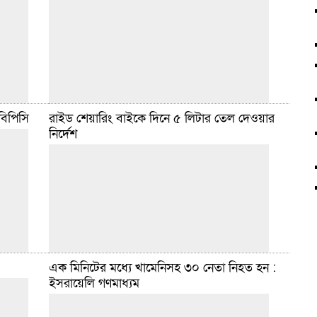
বিপিসি
রাইড শেয়ারিং বাইকে দিনে ৫ লিটার তেল দেওয়ার
নির্দেশ
বাজারে
স্টাফ রিপোর্টার :: মাত্র ২০ হাজার টাকার বকেয়া বিদ্যুৎ বিল
া কমেছে।
পরিশোধ করতে না পারায় প্রায় তিন মাস কারাগারে ছিলেন
ার,
মঙ্গল দাস। পরে সিলেটের জেলা প্রশাসক
বিস্তারিত
মার্চ ১২, ২০২৬ ৮:০০ টা
এক মিনিটের মধ্যে খামেনিসহ ৩০ নেতা নিহত হন :
পো থেকে
ইসরায়েলি গণমাধ্যম
েছে
ডেইলি সিলেট ডেস্ক :: রাইড শেয়ারিং সেবায় ব্যবহৃত
োদিন ২৫
মোটরসাইকেলে দিনে সর্বোচ্চ ৫ লিটার অকটেন বা পেট্রোল