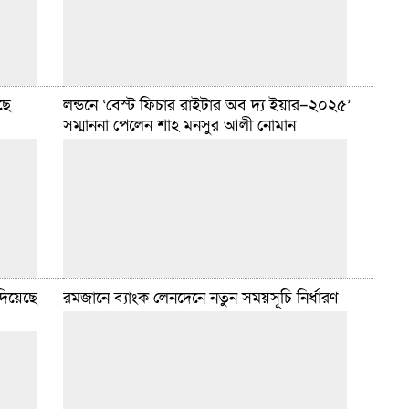
ছে
লন্ডনে ‘বেস্ট ফিচার রাইটার অব দ্য ইয়ার–২০২৫’
মেন্টের
সম্মাননা পেলেন শাহ মনসুর আলী নোমান
েছে
ডেইলি সিলেট ডেস্ক :: দেশের আকাশে বুধবার (১৮ ফেব্রুয়ারি)
্যাটিং করে
পবিত্র রমজান মাসের চাঁদ দেখা গেছে। ফলে বৃহস্পতিবার (১৯
ফেব্রুয়ারি) থেকে রোজা শুরু। আজ রাত থেকেই
বিস্তারিত
ফেব্রুয়ারি ১৮, ২০২৬ ৭:৩৫ টা
দিয়েছে
রমজানে ব্যাংক লেনদেনে নতুন সময়সূচি নির্ধারণ
ব ও
প্রবাস ডেস্ক :: লন্ডনে প্রাবন্ধিক, গবেষক ও শিক্ষা প্রশাসক শাহ
্বের
মনসুর আলী নোমান ‘বেস্ট ফিচার রাইটার অব দ্য ইয়ার–
করেছে।
২০২৫’ সম্মাননায় ভূষিত হয়েছেন। ইউকে বাংলা রিপোর্টার্স
বিস্তারিত
ফেব্রুয়ারি ১৬, ২০২৬ ১০:০০ টা