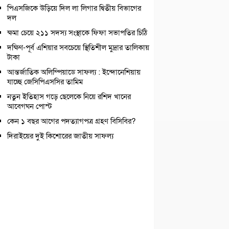
পিএসজিকে উড়িয়ে দিল লা লিগার দ্বিতীয় বিভাগের
দল
ক্ষমা চেয়ে ২১১ সদস্য সংস্থাকে ফিফা সভাপতির চিঠি
দক্ষিণ-পূর্ব এশিয়ার সবচেয়ে স্থিতিশীল মুদ্রার তালিকায়
টাকা
আন্তর্জাতিক অলিম্পিয়াডে সাফল্য : ইন্দোনেশিয়ায়
যাচ্ছে জেসিপিএসসির তামিম
নতুন ইতিহাস গড়ে ছেলেকে নিয়ে রশিদ খানের
আবেগঘন পোস্ট
কেন ১ বছর আগের পদত্যাগপত্র গ্রহণ বিসিবির?
দিরাইয়ের দুই কিশোরের জাতীয় সাফল্য