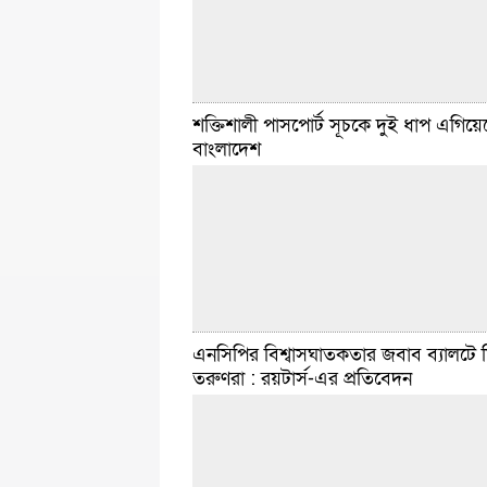
শক্তিশালী পাসপোর্ট সূচকে দুই ধাপ এগিয়ে
স্পোর্টস ডেস্ক :: নারী এশিয়া কাপ রাইজিং স্টার টুর্না
বাংলাদেশ
সেমিফাইনালে পাকিস্তানকে হারিয়ে ফাইনালে উঠে গ
বাংলাদেশ ‘এ’ দল। শুক্রবার (২০ ফেব্রুয়ারি) আগে ব
৮
বিস্তারিত
ফেব্রুয়ারি ২০, ২০২৬ ৬:৩২ টা
এনসিপির বিশ্বাসঘাতকতার জবাব ব্যালটে 
তরুণরা : রয়টার্স-এর প্রতিবেদন
ডেইলি সিলেট ডেস্ক :: লন্ডনভিত্তিক বৈশ্বিক নাগরিকত্
অভিবাসনবিষয়ক পরামর্শক হেনলি অ্যান্ড পার্টনার্স বিশ
সবচেয়ে শক্তিশালী পাসপোর্টের নতুন সূচক প্রকাশ 
আগের তুলনায় সর্বশেষ সূচকে
বিস্তারিত
ফেব্রুয়ারি ১৭, ২০২৬ ৫:১৮ টা