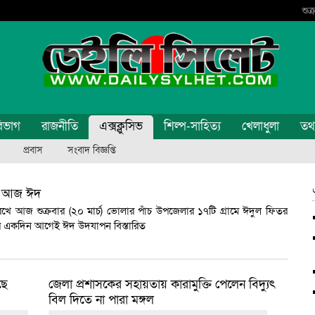
শুক
িভাগ
রাজনীতি
এক্সক্লুসিভ
শিল্প-সাহিত্য
খেলাধুলা
তথ্য
প্রবাস
সংবাদ বিজ্ঞপ্তি
মে আজ ঈদ
খে আজ শুক্রবার (২০ মার্চ) ভোলার পাঁচ উপজেলার ১৭টি গ্রামে ঈদুল ফিতর
বার একদিন আগেই ঈদ উদযাপন
বিস্তারিত
ছে
জেলা প্রশাসকের সহায়তায় কারামুক্তি পেলেন বিদ্যুৎ
বিল দিতে না পারা মঙ্গল