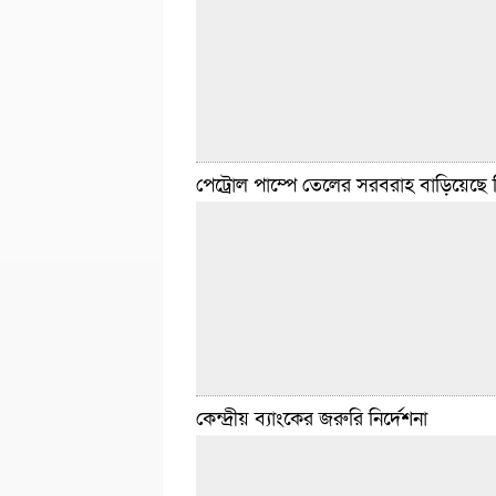
পেট্রোল পাম্পে তেলের সরবরাহ বাড়িয়েছে 
ডেইলি সিলেট ডেস্ক :: পবিত্র ঈদুল ফিতর উপলক্ষে 
মাছ-মাংসের দাম বেড়েছে। তবে সবজির দাম কিছুট
শুক্রবার (১৩ মার্চ) সকালে রাজধানীর কারওয়ান বাজ
হাতিরপুল,
বিস্তারিত
মার্চ ১৩, ২০২৬ ৩:২৮ টা
কেন্দ্রীয় ব্যাংকের জরুরি নির্দেশনা
ডেইলি সিলেট ডেস্ক :: রেশনিং পদ্ধতির আওতায় ডি
পেট্রোল পাম্পগুলোতে জ্বালানি তেল সরবরাহ বাড়িয়
বাংলাদেশ পেট্রোলিয়াম করপোরেশন (বিপিসি)। এত