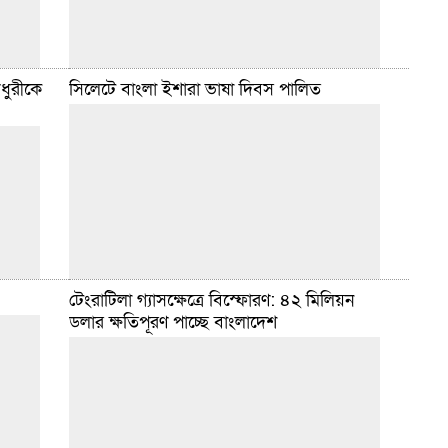
ৌধুরীকে
সিলেটে বাংলা ইশারা ভাষা দিবস পালিত
ডেইলি সিলেট ডেস্ক :: আসন্ন পবিত্র রমজানে ব্যাংকের অফিস
ও লেনদেনের সময়সূচিতে পরিবর্তন এনেছে বাংলাদেশ ব্যাংক।
টি
মঙ্গলবার (১০ ফেব্রুয়ারি) এক বিজ্ঞপ্তিতে এ তথ্য জানিয়েছে
০২৪
বাংলাদেশ
বিস্তারিত
গঠিত
িত
ফেব্রুয়ারি ১০, ২০২৬ ৭:৩৬ টা
টেংরাটিলা গ্যাসক্ষেত্রে বিস্ফোরণ: ৪২ মিলিয়ন
‘ইশারা ভাষার ব্যবহার, বাক-শ্রবণ প্রতিবন্ধীদের অধিকার’
ডলার ক্ষতিপূরণ পাচ্ছে বাংলাদেশ
প্রতিপাদ্যে সারা দেশের মতো সিলেটেও যথাযোগ্য মর্যাদায়
ত্তম সংগঠন
বাংলা ইশারা ভাষা দিবস পালিত হয়েছে। এ উপলক্ষে জেলা
টবলার ও
প্রশাসন, জেলা সমাজসেবা
বিস্তারিত
মানে
ফেব্রুয়ারি ৭, ২০২৬ ৪:২৬ টা