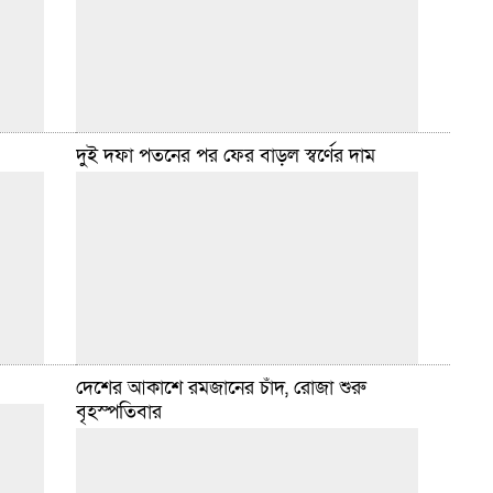
সরবরাহের নির্দেশ দিয়েছে বাংলাদেশ পেট্রোলিয়াম
করপোরেশন। মঙ্গলবার বিপিসির এক
বিস্তারিত
মার্চ ১০, ২০২৬ ২:০২ টা
দুই দফা পতনের পর ফের বাড়ল স্বর্ণের দাম
াংককে
নারী
ডেইলি সিলেট ডেস্ক :: সর্বোচ্চ ধর্মীয় নেতা আয়াতুল্লাহ আলি
্যাংক।
খামেনিসহ ইরানের মোট ৩০ জন জ্যেষ্ঠ নেতাকে হত্যার দাবি
করেছে ইসরায়েলের প্রতিরক্ষা বাহিনী। দেশটির গণমাধ্যম
চ্যানেল-১২
বিস্তারিত
মার্চ ১, ২০২৬ ৭:৩৫ টা
দেশের আকাশে রমজানের চাঁদ, রোজা শুরু
আরও
ডেইলি সিলেট ডেস্ক :: দেশের বাজারে ফের বাড়ানো হয়েছে
বৃহস্পতিবার
টের প্রতি
স্বর্ণের দাম। এবার ভরিতে ৩ হাজার ২৬৬ টাকা বাড়িয়ে ২২
ক্যারেটের এক ভরি স্বর্ণের দাম ২
বিস্তারিত
ফেব্রুয়ারি ২১, ২০২৬ ১১:৪৯ টা