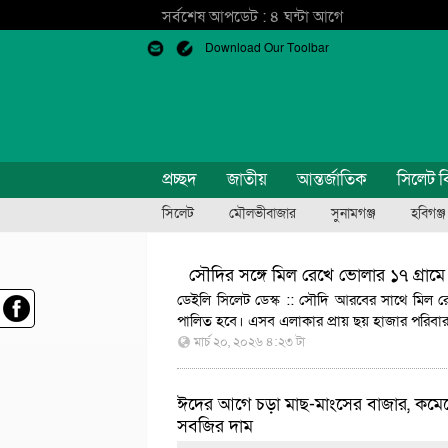
সর্বশেষ আপডেট : ৪ ঘন্টা আগে
Download Our Toolbar
প্রচ্ছদ
জাতীয়
আন্তর্জাতিক
সিলেট ব
সিলেট
মৌলভীবাজার
সুনামগঞ্জ
হবিগঞ্জ
সৌদির সঙ্গে মিল রেখে ভোলার ১৭ গ্রা
ডেইলি সিলেট ডেস্ক :: সৌদি আরবের সাথে মিল রে
পালিত হবে। এসব এলাকার প্রায় ছয় হাজার পরি
মার্চ ২০, ২০২৬ ৪:২৩ টা
ঈদের আগে চড়া মাছ-মাংসের বাজার, কমে
সবজির দাম