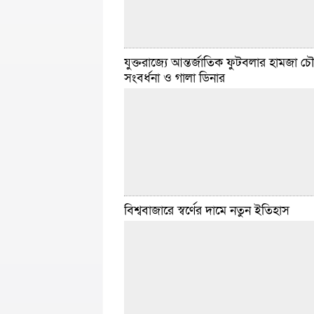
যুক্তরাজ্যে আন্তর্জাতিক ফুটবলার হামজা চ
সংবর্ধনা ও গালা ডিনার
ত্রয়োদশ জাতীয় সংসদ নির্বাচনে জাতীয় নাগরিক পার্
(এনসিপি) প্রত্যাশা অনুযায়ী ফল করতে পারেনি। ২
সালের ছাত্র-নেতৃত্বাধীন জুলাই গণঅভ্যুত্থানের পর 
যুবভিত্তিক দলটি অনানুষ্ঠানিক ফলাফলে মাত্র
বিস্তার
ফেব্রুয়ারি ১৪, ২০২৬ ১২:০১ টা
বিশ্ববাজারে স্বর্ণের দামে নতুন ইতিহাস
প্রবাস ডেস্ক :: যুক্তরাজ্যে প্রবাসী হবিগঞ্জবাসীর বৃহ
হবিগঞ্জ সোসাইটি ইউকের উদ্যোগে আন্তর্জাতিক ফু
ইংলিশ প্রিমিয়ার লিগ খেলোয়াড় হামজা চৌধুরীর সম্
সংবর্ধনা ও গালা
বিস্তারিত
ফেব্রুয়ারি ৭, ২০২৬ ৪:৫৭ টা