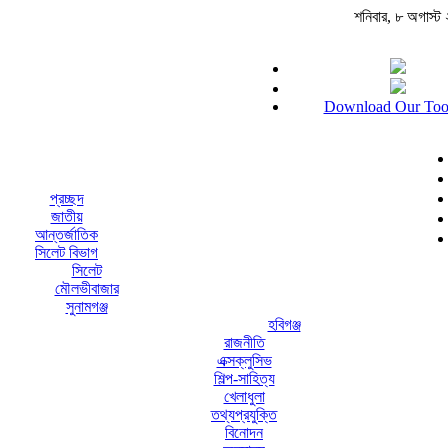
শনিবার, ৮ অগাস্ট ২০
Download Our Too
প্রচ্ছদ
জাতীয়
আন্তর্জাতিক
সিলেট বিভাগ
সিলেট
মৌলভীবাজার
সুনামগঞ্জ
হবিগঞ্জ
রাজনীতি
এক্সক্লুসিভ
শিল্প-সাহিত্য
খেলাধুলা
তথ্যপ্রযুক্তি
বিনোদন