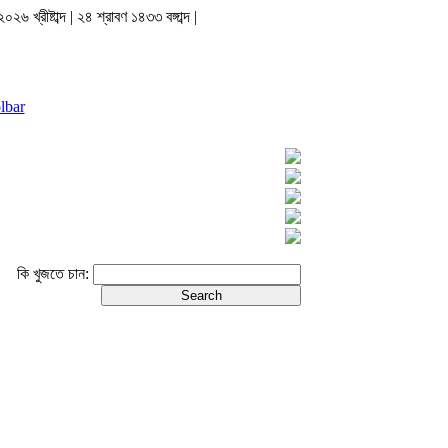
২৬ খ্রীষ্টাব্দ | ২৪ শ্রাবণ ১৪৩৩ বঙ্গাব্দ |
lbar
কি খুজতে চান: