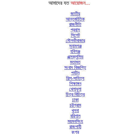
আমাদের যত
আয়োজন...
জাতীয়
আন্তর্জাতিক
রাজনীতি
প্রবাস
সিলেট
মৌলভীবাজার
সুনামগঞ্জ
হবিগঞ্জ
এক্সক্লুসিভ
মতামত
সংবাদ বিজ্ঞপ্তি
পর্যটন
শিল্প-সাহিত্য
শিক্ষাঙ্গন
খেলাধুলা
চিত্র বিচিত্র
ঢাকা
চট্টগ্রাম
খুলনা
বরিশাল
ময়মনসিংহ
রাজশাহী
রংপুর