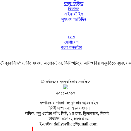
তথ্যপ্রযুক্তি
বিনোদন
লাইফ স্টাইল
সুসংবাদ প্রতিদিন
হোম
যোগাযোগ
বাংলা কনভার্টার
ে প্রকাশিত/প্রচারিত সংবাদ, আলোকচিত্র, ভিডিওচিত্র, অডিও বিনা অনুমতিতে ব্যবহার 
© সর্বস্বত্ব স্বত্বাধিকার সংরক্ষিত
২০১১-২০১৭
সম্পাদক ও প্রকাশক: খন্দকার আব্দুর রহিম
নির্বাহী সম্পাদক: মারুফ হাসান
অফিস: ব্লু ওয়াটার শপিং সিটি, ৯ম তলা, জিন্দাবাজার, সিলেট।
মোবাইল: ০১৭১২ ৮৮৬ ৫০৩
ই-মেইল: dailysylhet@gmail.com