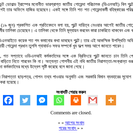
সিডেন্ট ডোনাল্ড ট্রাম্পের মনোনীত ভারপ্রাপ্ত জাতীয় গোয়েন্দা পরিচালক (ডিএনআই) বিল পুল্টে
ই তার অফিসে হাজির হয়েছেন। একই সঙ্গে তিনি শত শত গোয়েন্দাকর্মী বহিষ্কারের পরিক
 (১৯ জুন) প্রকাশিত এক প্রতিবেদনে বলা হয়, পুল্টে দায়িত্ব নেওয়ার আগেই জাতীয় গোয়েন
ীর তালিকা চেয়েছেন। এ তালিকা থেকে তিনি মূল্যায়ন করবেন কারা চাকরিতে থাকবেন এবং ক
 ওডিএনআইতে কয়েক শত পদ কমানোর কথা ভাবছেন পুল্টে। তার এই আকস্মিক উপস্থিতি অফ
ী গোয়েন্দা প্রধান তুলসি গ্যাবার্ডও সফর সম্পর্কে খুব অল্প সময় আগে জানতে পারেন।
, গত সপ্তাহে ওডিএনআই কর্মকর্তাদের সঙ্গে এক ব্রিফিংয়ে পুল্টে জানতে চান তিনি প্রে
 বাড়িতে নিতে পারবেন কি না। অত্যন্ত গোপনীয় এই নথি জাতীয় নিরাপত্তা-সংক্রান্ত গুরুত্ব
া কর্মকর্তাদের মধ্যে উদ্বেগ সৃষ্টি করেছে বলে জানা গেছে।
 নিরাপত্তা ছাড়পত্র, গোপন তথ্য পাওয়ার অনুমতি এবং সরকারি বিমান ব্যবহারের সুযোগ 
 করা হয়েছে।
সংবাদটি শেয়ার করুন
Comments are closed.
« «
আগের সংবাদ
পরের সংবাদ
» »