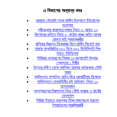
এ বিভাগের অন্যান্য খবর
হরমুজে নৌজোট গড়ার মার্কিন উদ্যোগে ইউরোপের
অনাগ্রহ
শ্রীলঙ্কার কারাগারে দাঙ্গায় নিহত ৩, আহত ২৩
কিশোরের গুলিতে নিহত ৮, কঠোর অস্ত্র আইন আনার
ঘোষণা থাই প্রধানমন্ত্রীর
রাশিয়ার বিরুদ্ধে নিষেধাজ্ঞা বিলে মার্কিন সিনেটে সায়
গাজায় যুদ্ধবিরতির ৩০০ দিনে ৩০০ ফিলিস্তিনি শিশু
নিহত: ইউনিসেফ
লিবিয়ায় অপহরণের শিকার ১৩ বাংলাদেশি উদ্ধার,
গ্রেপ্তার ১ সিরীয়
উত্তর-দক্ষিণ থেকে সমন্বিত হামলার আশঙ্কায় সৌদি
আরব
ব্যক্তিগত সম্পত্তি আইন ঘিরে আর্জেন্টিনায় বিক্ষোভ
পাকিস্তানে সেনাবাহিনীর দুই অভিযান, নিহত ১০
সন্দেহভাজন
মধ্যপ্রাচ্যের নিরাপত্তা নিয়ে সৌদি যুবরাজ ও মাখোঁর
ফোনালাপ
সিরিয়া ইস্যুতে তুরস্কের তীব্র সমালোচনা করলেন
ইসরায়েলের পররাষ্ট্রমন্ত্রী