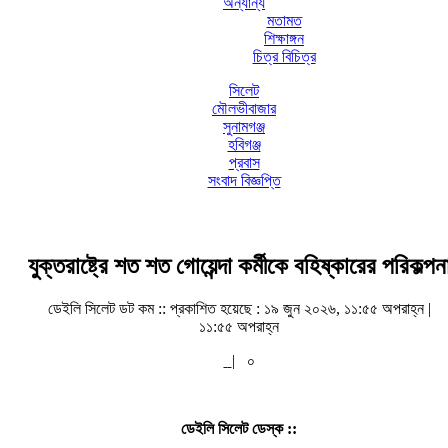
অন্যান্য
মতামত
শিক্ষাঙ্গন
চিত্র বিচিত্র
সিলেট
মৌলভীবাজার
সুনামগঞ্জ
হবিগঞ্জ
প্রবাস
সংবাদ বিজ্ঞপ্তি
যুক্তরাষ্ট্রে শত শত গোয়েন্দা কর্মীকে বহিষ্কারের পরিকল্পন
ডেইলি সিলেট ডট কম ::
প্রকাশিত হয়েছে : ১৯ জুন ২০২৬, ১১:৫৫ অপরাহ্ন |
১১:৫৫ অপরাহ্ন
|
০
ডেইলি সিলেট ডেস্ক ::