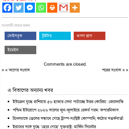
সংবাদটি শেয়ার করুন:
ফেইসবুক
টুইটার
গুগল প্লাস
ইমেইল
Comments are closed.
« «
আগের সংবাদ
পরের সংবাদ
» »
এ বিভাগের অন্যান্য খবর
ইউক্রেন যুদ্ধে রাশিয়ায় ৫০ হাজার সেনা পাঠাচ্ছে উত্তর কোরিয়া: জেলেনস্কি
পশ্চিম ইউরোপে ২০২৬ সালের জুন-জুলাইয়ে রেকর্ড গরম: কপারনিকাস
গ্রিনল্যান্ডে তেলের সন্ধানে গেছে ট্রাম্প-সংশ্লিষ্ট কোম্পানি, কঠোর সতর্কবার্তা
ইরানের সঙ্গে যুদ্ধে ‘হেরে গেছে’ যুক্তরাষ্ট্র: মার্কিন সিনেটর