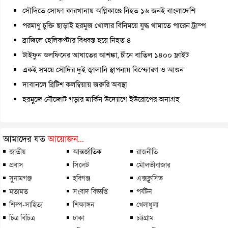
সৌদিতে সোফা কারখানায় অগ্নিকাণ্ডে নিহত ১৬ জনই বাংলাদেশি
পরমাণু চুক্তি ছাড়াই হরমুজ খোলার বিনিময়ে যুদ্ধ থামাতে পারেন ট্রাম্প
ব্রাজিলে হেলিকপ্টার বিধ্বস্ত হয়ে নিহত ৪
টাইফুন ডলফিনের আঘাতের আশঙ্কা, চীনে বাতিল ১৪০০ ফ্লাইট
একই সময়ে সৌদির দুই জ্বালানি স্থাপনায় বিস্ফোরণ ও আগুন
দাবানলে ব্রিটিশ কলম্বিয়ায় জরুরি অবস্থা
হরমুজে নৌজোট গড়ার মার্কিন উদ্যোগে ইউরোপের অনাগ্রহ
আমাদের যত
আয়োজন...
জাতীয়
আন্তর্জাতিক
রাজনীতি
প্রবাস
সিলেট
মৌলভীবাজার
সুনামগঞ্জ
হবিগঞ্জ
এক্সক্লুসিভ
মতামত
সংবাদ বিজ্ঞপ্তি
পর্যটন
শিল্প-সাহিত্য
শিক্ষাঙ্গন
খেলাধুলা
চিত্র বিচিত্র
ঢাকা
চট্টগ্রাম