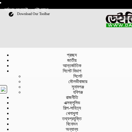
সর্বশেষ আপডেট : ০ ঘন্টা আগে
Download Our Toolbar
প্রচ্ছদ
জাতীয়
আন্তর্জাতিক
সিলেট বিভাগ
সিলেট
মৌলভীবাজার
সুনামগঞ্জ
হবিগঞ্জ
রাজনীতি
এক্সক্লুসিভ
শিল্প-সাহিত্য
খেলাধুলা
তথ্যপ্রযুক্তি
বিনোদন
অন্যান্য