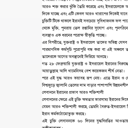
আরও শক্ত করার ঝুঁকি তৈরি করেছে এবং ইসরায়েলকে 
দিকে যাচ্ছে এবং এটি কেবল আরও খারাপের দিকেই যাবে
চুক্তিটি টিকে থাকলে ইরানই সবচেয়ে সুবিধাজনক ফল পাবে
থেকে মুক্তি, পুনরায় তেল রপ্তানির সুযোগ এবং পুনর্গঠ
ব্যবস্থাও এক ধরনের পরোক্ষ স্বীকৃতি পাচ্ছে।
এর বিপরীতে, যুক্তরাষ্ট্র ও ইসরায়েল তাদের অভিন্ন যেসব 
পারমাণবিক কর্মসূচি পুরোপুরি বন্ধ করা বা এই অঞ্চলে 
তাদেরকে আগের অবস্থানেই ফিরিয়ে আনছে।
গত ২৮ ফেব্রুয়ারি যুক্তরাষ্ট্র ও ইসরায়েল ইরানের বিরু
আয়াতুল্লাহ আলি খামেনিসহ বেশ কয়েকজন শীর্ষ নেতা।
পরে এই যুদ্ধ আরও ভয়াবহ রূপ নেয়। এতে ইরান ও লেব
বিশ্বজুড়ে জ্বালানি তেলের দাম বাড়ার পাশাপাশি উন্নয়ন
লেবাননে ইরানের প্রভাব আরও শক্তিশালী
লেবাননের ক্ষেত্রে এই চুক্তি ক্ষমতার ভারসাম্য ইরানের দিক
যেমন আরও শক্তিশালী করছে, তেমনি বৈরুত-ইসরায়েল দ্বি
ইরান কর্মকাঠামোভুক্ত করছে।
এই চুক্তি লেবাননকে ৬০ দিনের যুদ্ধবিরতির আওতায়