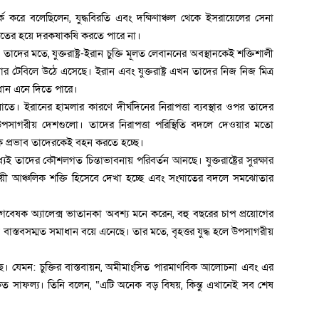
 করে বলেছিলেন, যুদ্ধবিরতি এবং দক্ষিণাঞ্চল থেকে ইসরায়েলের সেনা
ৈরুতের হয়ে দরকষাকষি করতে পারে না।
। তাদের মতে, যুক্তরাষ্ট্র-ইরান চুক্তি মূলত লেবাননের অবস্থানকেই শক্তিশালী
 টেবিলে উঠে এসেছে। ইরান এবং যুক্তরাষ্ট্র এখন তাদের নিজ নিজ মিত্র
ধান এনে দিতে পারে।
ে। ইরানের হামলার কারণে দীর্ঘদিনের নিরাপত্তা ব্যবস্থার ওপর তাদের
েছে উপসাগরীয় দেশগুলো। তাদের নিরাপত্তা পরিস্থিতি বদলে দেওয়ার মতো
ক প্রভাব তাদেরকেই বহন করতে হচ্ছে।
মধ্যেই তাদের কৌশলগত চিন্তাভাবনায় পরিবর্তন আনছে। যুক্তরাষ্ট্রের সুরক্ষার
ায়ী আঞ্চলিক শক্তি হিসেবে দেখা হচ্ছে এবং সংঘাতের বদলে সমঝোতার
ঠ গবেষক অ্যালেক্স ভাতানকা অবশ্য মনে করেন, বহু বছরের চাপ প্রয়োগের
 বাস্তবসম্মত সমাধান বয়ে এনেছে। তার মতে, বৃহত্তর যুদ্ধ হলে উপসাগরীয়
।
 যেমন: চুক্তির বাস্তবায়ন, অমীমাংসিত পারমাণবিক আলোচনা এবং এর
র প্রকৃত সাফল্য। তিনি বলেন, “এটি অনেক বড় বিষয়, কিন্তু এখানেই সব শেষ