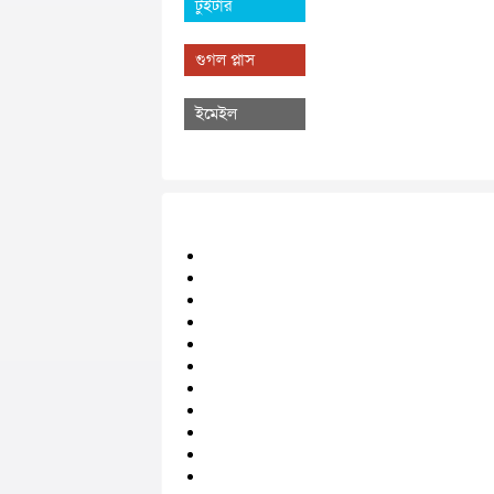
টুইটার
গুগল প্লাস
ইমেইল