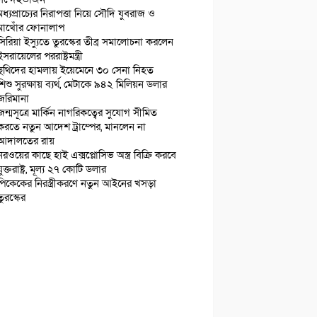
মধ্যপ্রাচ্যের নিরাপত্তা নিয়ে সৌদি যুবরাজ ও
মাখোঁর ফোনালাপ
সিরিয়া ইস্যুতে তুরস্কের তীব্র সমালোচনা করলেন
ইসরায়েলের পররাষ্ট্রমন্ত্রী
হুথিদের হামলায় ইয়েমেনে ৩০ সেনা নিহত
শিশু সুরক্ষায় ব্যর্থ, মেটাকে ৯৪২ মিলিয়ন ডলার
জরিমানা
জন্মসূত্রে মার্কিন নাগরিকত্বের সুযোগ সীমিত
করতে নতুন আদেশ ট্রাম্পের, মানলেন না
আদালতের রায়
নরওয়ের কাছে হাই এক্সপ্লোসিভ অস্ত্র বিক্রি করবে
যুক্তরাষ্ট্র, মূল্য ২৭ কোটি ডলার
পিকেকের নিরস্ত্রীকরণে নতুন আইনের খসড়া
তুরস্কের