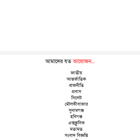
আমাদের যত
আয়োজন...
জাতীয়
আন্তর্জাতিক
রাজনীতি
প্রবাস
সিলেট
মৌলভীবাজার
সুনামগঞ্জ
হবিগঞ্জ
এক্সক্লুসিভ
মতামত
সংবাদ বিজ্ঞপ্তি