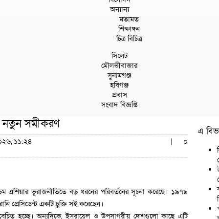
অন্যান্য
মতামত
শিক্ষাঙ্গন
চিত্র বিচিত্র
সিলেট
মৌলভীবাজার
সুনামগঞ্জ
হবিগঞ্জ
প্রবাস
সংবাদ বিজ্ঞপ্তি
য়ায় নতুন সমীকরণ
এ বিভা
২০২৬, ১১:২৪
|
০
 পশ্চিম এশিয়ার ভূরাজনীতিতে বড় ধরনের পরিবর্তনের সূচনা করেছে। ১৯৭৯
নি প্রেসিডেন্ট একটি চুক্তি সই করেছেন।
ে বিবেচিত হচ্ছে। অন্যদিকে, ইসরায়েল ও উপসাগরীয় দেশগুলো কাছে এটি