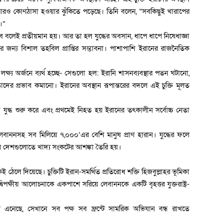
আরও কোণঠাসা হওয়ার ঝুঁকিতে পড়েছে। তিনি বলেন, “সবকিছুই খারাপের
।”
 বলেই প্রতীয়মান হয়। আর তা হল যুদ্ধের অবসান, ধাপে ধাপে নিষেধাজ্ঞা
নের জন্য বিশাল তহবিল প্রাপ্তির সম্ভাবনা। পাশাপাশি ইরানের রাজনৈতিক
লক্ষ্য অর্জনে ব্যর্থ হচ্ছে- সেগুলো হল: ইরানি শাসনব্যবস্থার পতন ঘটানো,
তাদের প্রভাব কমানো। ইরানের অবস্থান রূপান্তরের বদলে এই চুক্তি মূলত
দ্ধে যুদ্ধ শুরু করে এবং প্রথমেই নিহত হয় ইরানের তৎকালীন সর্বোচ্চ নেতা
াননসহ সব মিলিয়ে ৭,০০০’এর বেশি মানুষ প্রাণ হারান। যুদ্ধের ফলে
শীল দেশগুলোতে খাদ্য সংকটের আশঙ্কা তৈরি হয়।
েই ঠেলে দিয়েছে। চুক্তিটি ইরান-সমর্থিত প্রতিরোধ শক্তি হিজবুল্লাহর ভূমিকা
পক্ষীয় আলোচনাকে একপাশে সরিয়ে লেবাননকে একটি বৃহত্তর যুক্তরাষ্ট্র-
 এনেছে, সেখানে সব পক্ষ সব ফ্রন্টে সামরিক অভিযান বন্ধ রাখতে