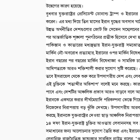
উদ্বেগের কারণ হয়েছে।
বুধবার যুক্তরাষ্ট্রের প্রেসিডেন্ট ডোনাল্ড ট্রাম্প ও ইর
করেন। এর মধ্য দিয়ে তিন মাসের ইরান যুদ্ধের অবসান ঘট
উন্নত অর্থনীতির দেশগুলোর জোট জি সেভেন সম্মেলনের ফাঁ
পর আন্তর্জাতিক শৃঙ্খলা পুনর্গঠনের প্রতীক হিসেবে দেখা হ
পাকিস্তান ও কাতারের মধ্যস্থতায় ইরান-যুক্তরাষ্ট্র স
মার্কিন নৌ-অবরোধ প্রত্যাহার, ইরানের ওপর মার্কিন নিষেধ
ইরান বছরের পর বছরের মার্কিন নিষেধাজ্ঞা ও সামরিক চা
আধিপত্যকে আরও শক্তিশালী করার সুযোগ সৃষ্টি করেছে।
তবে ইসরায়েল থেকে শুরু করে উপসাগরীয় দেশ এবং লেবাননের 
এই চুক্তিকে ‘শতাব্দীর অভিশাপ’ বলেই মনে করছে। 
পাবে এবং দেশটির আঞ্চলিক প্রভাব আরও বাড়বে বলে আশ
ইরানকে একঘরে করার দীর্ঘমেয়াদি পরিকল্পনা ভেস্তে গ
নিজেদের নিরাপত্তায় বড় ঝুঁকি দেখছে। উপসাগরীয় আর
করছে, ইরানকে যুক্তরাষ্ট্রের দেওয়া ছাড় আঞ্চলিক নিরাপত্ত
১৪ দফা ইরান-যুক্তরাষ্ট্র চুক্তির আওতায় লেবাননসহ সব ফ
সমাধানের জন্য আলোচনার সুযোগ তৈরি করা এবং ইরানের প
লেবানিজ রাজনৈতিক ভাষ্যকার সারকিস নাউম বলেন, “ওয়া