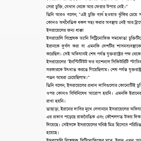
সেরা চুক্তি, যেখান থেকে আর ফেরার উপায় নেই।”
তিনি আরও বলেন, “এই চুক্তি ব্যর্থ হওয়ার ঝুঁকির চে
কোনও অর্থনৈতিক ধকল সহ্য করার অবস্থায় নেই আর ট্রাম
ইসরায়েলের জন্য ধাক্কা
ইসরায়েলি বিশ্লেষক ড্যানি সিট্রিনোভিজ সমঝোতা চুক্ত
ইরানকে দুর্বল করা বা এমনকি দেশটির শাসনব্যবস্থাকে 
করেছিল। সেই অভিযানই শেষ পর্যন্ত যুক্তরাষ্ট্রের পক্ষ থ
ইসরায়েলের ‘ইনস্টিটিউট ফর ন্যাশনাল সিকিউরিটি স্টাডিজ’
সরকারকে উৎখাত করতে গিয়েছিলাম। শেষ পর্যন্ত যুক্তরাষ
পতন আমরা চেয়েছিলাম।”
তিনি বলেন, ইসরায়েলের প্রধান দাবিগুলোর কোনোটিই চুক্তিত
ওপর কোনও বিধিনিষেধ আরোপ হয়নি। এমনকি ইরানের পা
রাখা হয়নি।
তাছাড়া, ইরানের দাবির মুখে লেবাননে ইসরায়েলের অভিযা
এর প্রভাব পড়েছে রাজনৈতিক এবং কৌশলগত উভয় দিক থেকেই
দিয়েছে। সেইসঙ্গে ইসরায়েলের ঘনিষ্ঠ মিত্র হিসেবে পরিচিত
হয়েছে।
ইসরায়েলি বিশ্লেষক সিট্রিনোভিজের মতে, ইরান এখন আ