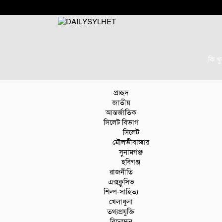
কি খ
প্রচ্ছদ
জাতীয়
আন্তর্জাতিক
সিলেট বিভাগ
সিলেট
মৌলভীবাজার
সুনামগঞ্জ
হবিগঞ্জ
রাজনীতি
এক্সক্লুসিভ
শিল্প-সাহিত্য
খেলাধুলা
তথ্যপ্রযুক্তি
বিনোদন