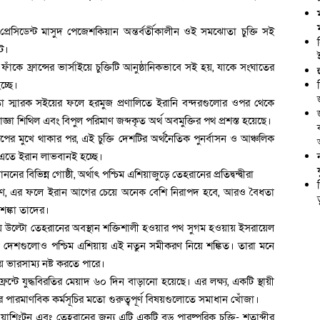
ানের প্রেসিডেন্ট মাসুদ পেজেশকিয়ান অন্তর্বর্তীকালীন ওই সমঝোতা চুক্তি সই
ে।
কে ফ্রান্সের ভার্সাইয়ে চুক্তিটি আনুষ্ঠানিকভাবে সই হয়, যাকে সংঘাতের
চ্ছে।
মঝোতা স্মারক সইয়ের ফলে হরমুজ প্রণালিতে ইরানি বন্দরগুলোর ওপর থেকে
াজ্ঞা শিথিল এবং বিপুল পরিমাণ জব্দকৃত অর্থ অবমুক্তির পথ প্রশস্ত হয়েছে।
পের মুখে থাকার পর, এই চুক্তি দেশটির অর্থনৈতিক পুনর্বাসন ও আঞ্চলিক
 এতে ইরান লাভবানই হচ্ছে।
বিভিন্ন গোষ্ঠী, অর্থাৎ পশ্চিম এশিয়াজুড়ে তেহরানের প্রতিদ্বন্দ্বীরা
কারণ, এর ফলে ইরান আগের চেয়ে অনেক বেশি নিরাপদ হবে, আরও বৈধতা
ঙ্কা তাদের।
িয়ে উল্টো তেহরানের অবস্থান শক্তিশালী হওয়ার পথ সুগম হওয়ায় ইসরায়েল
ব দেশগুলোও পশ্চিম এশিয়ায় এই নতুন সমীকরণ নিয়ে শঙ্কিত। তারা মনে
ায় ভারসাম্য নষ্ট করতে পারে।
্রন্টে যুদ্ধবিরতির মেয়াদ ৬০ দিন বাড়ানো হয়েছে। এর লক্ষ্য, একটি স্থায়ী
ারমাণবিক কর্মসূচির মতো গুরুত্বপূর্ণ বিষয়গুলোতে সমাধান খোঁজা।
শিংটন এবং তেহরানের জন্য এটি একটি বড় পারষ্পরিক চুক্তি- শতাব্দীর