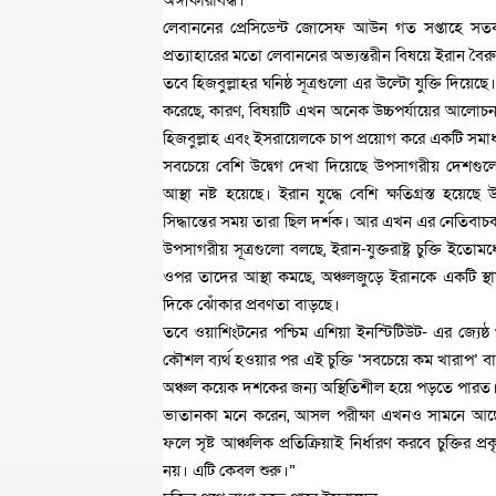
অঙ্গীকারাবদ্ধ।
লেবাননের প্রেসিডেন্ট জোসেফ আউন গত সপ্তাহে সতর্ক
প্রত্যাহারের মতো লেবাননের অভ্যন্তরীন বিষয়ে ইরান ব
তবে হিজবুল্লাহর ঘনিষ্ঠ সূত্রগুলো এর উল্টো যুক্তি দিয়েছে
করেছে, কারণ, বিষয়টি এখন অনেক উচ্চপর্যায়ের আলোচনার
হিজবুল্লাহ এবং ইসরায়েলকে চাপ প্রয়োগ করে একটি সমা
সবচেয়ে বেশি উদ্বেগ দেখা দিয়েছে উপসাগরীয় দেশগুলোত
আস্থা নষ্ট হয়েছে। ইরান যুদ্ধে বেশি ক্ষতিগ্রস্ত হয়
সিদ্ধান্তের সময় তারা ছিল দর্শক। আর এখন এর নেতিবাচ
উপসাগরীয় সূত্রগুলো বলছে, ইরান-যুক্তরাষ্ট্র চুক্তি ইতো
ওপর তাদের আস্থা কমছে, অঞ্চলজুড়ে ইরানকে একটি স্থ
দিকে ঝোঁকার প্রবণতা বাড়ছে।
তবে ওয়াশিংটনের পশ্চিম এশিয়া ইনস্টিটিউট- এর জ্যেষ্
কৌশল ব্যর্থ হওয়ার পর এই চুক্তি ‘সবচেয়ে কম খারাপ’ বা
অঞ্চল কয়েক দশকের জন্য অস্থিতিশীল হয়ে পড়তে পারত
ভাতানকা মনে করেন, আসল পরীক্ষা এখনও সামনে আছে।
ফলে সৃষ্ট আঞ্চলিক প্রতিক্রিয়াই নির্ধারণ করবে চুক্তি
নয়। এটি কেবল শুরু।”