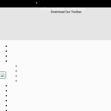
সর্বশেষ আপডেট : ৩ ঘন্টা আগে
Download Our Toolbar