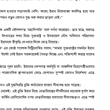
য়ে সফল হওয়ার সম্ভাবনাই বেশি। কারণ, ইরান নিষেধাজ্ঞা কবলিত হয়ে আর
্পেরও নতুন কোনও যুদ্ধ শুরু করার তাড়না নেই।”
িটিকে একটি কৌশলগত ‘মহাবিপর্যয়’ বলে বর্ণনা করেছেন। তার মতে, শুরুতে
উৎখাতের লক্ষ্য ‍নিয়ে যুক্তরাষ্ট্র ও ইসরায়েল যৌথ অভিযান পরিচালনা
েকে ইরানকে স্বীকৃতি দেওয়ার দিকে মোড় নিয়েছে।
 এর জ্যেষ্ঠ গবেষক সিট্রিনোভিচ বলেন, “আমরা যুক্তরাষ্ট্রের সমর্থনে ইরান
্ট্র উল্টো সেই ইরান সরকারকেই বৈধতা দিচ্ছে এবং শক্তিশালী করছে যাদের
ে পূরণ হয়নি। ইরানের ক্ষেপণাস্ত্র কর্মসূচি বা আঞ্চলিক মিত্রগোষ্ঠীগুলোর
রমাণবিক স্থাপনাগুলো ভেঙে ফেলারও সুস্পষ্ট কোনও নির্দেশনা এতে
নও এই যুদ্ধবিরতি চুক্তি কাঠামোর কারণে সীমাবদ্ধ হয়ে পড়েছে।
। এই চুক্তি ইরান নিয়ে নেতানিয়াহুর দীর্ঘদিনের প্রচারকে দুর্বল করে
 মার্কিন প্রেসিডেন্টের ওপর নেতানিয়াহুর প্রভাবের সীমাবদ্ধতাও এতে স্পষ্ট
গের চেয়ে অনেক সুবিধাজনক অবস্থানে আছে। এই চুক্তি ইরানের অবস্থান