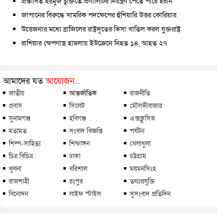
প্রস্তাবিত হরমুজ চুক্তিতে প্রণালিটির নিয়ন্ত্রণ পেতে পারে ইরান
জাপানের বিরুদ্ধে সামরিক পদক্ষেপের হুঁশিয়ারি উত্তর কোরিয়ার
উত্তেজনার মধ্যে ব্রাজিলের রাষ্ট্রদূতের ভিসা বাতিল করল যুক্তরাষ্ট্র
রাশিয়ার ক্ষেপণাস্ত্র হামলায় ইউক্রেনে নিহত ১৪, আহত ২৭
আমাদের যত
আয়োজন...
জাতীয়
আন্তর্জাতিক
রাজনীতি
প্রবাস
সিলেট
মৌলভীবাজার
সুনামগঞ্জ
হবিগঞ্জ
এক্সক্লুসিভ
মতামত
সংবাদ বিজ্ঞপ্তি
পর্যটন
শিল্প-সাহিত্য
শিক্ষাঙ্গন
খেলাধুলা
চিত্র বিচিত্র
ঢাকা
চট্টগ্রাম
খুলনা
বরিশাল
ময়মনসিংহ
রাজশাহী
রংপুর
তথ্যপ্রযুক্তি
বিনোদন
লাইফ স্টাইল
সুসংবাদ প্রতিদিন