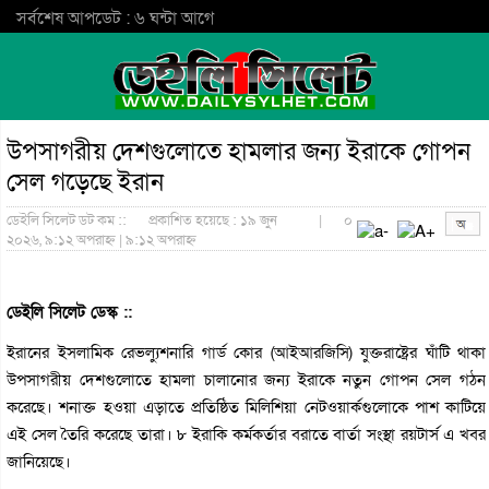
সর্বশেষ আপডেট : ৬ ঘন্টা আগে
উপসাগরীয় দেশগুলোতে হামলার জন্য ইরাকে গোপন
সেল গড়েছে ইরান
ডেইলি সিলেট ডট কম ::
প্রকাশিত হয়েছে : ১৯ জুন
|
০
২০২৬, ৯:১২ অপরাহ্ন | ৯:১২ অপরাহ্ন
ডেইলি সিলেট ডেস্ক ::
ইরানের ইসলামিক রেভল্যুশনারি গার্ড কোর (আইআরজিসি) যুক্তরাষ্ট্রের ঘাঁটি থাকা
উপসাগরীয় দেশগুলোতে হামলা চালানোর জন্য ইরাকে নতুন গোপন সেল গঠন
করেছে। শনাক্ত হওয়া এড়াতে প্রতিষ্ঠিত মিলিশিয়া নেটওয়ার্কগুলোকে পাশ কাটিয়ে
এই সেল তৈরি করেছে তারা। ৮ ইরাকি কর্মকর্তার বরাতে বার্তা সংস্থা রয়টার্স এ খবর
জানিয়েছে।