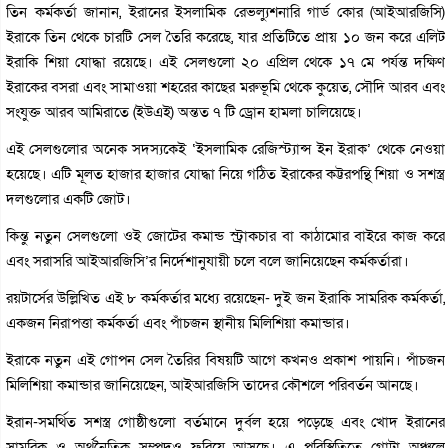
তিন কর্মকর্তা জানান, ইরানের ইসলামিক রেভল্যুশনারি গার্ড কোর (আইআরজিসি)
ইরাকে তিন থেকে চারটি সেল তৈরি করেছে, যার প্রতিটিতে প্রায় ১০ জন করে এলিট
ইরাকি শিয়া যোদ্ধা রয়েছে। এই সেলগুলো ২০ এপ্রিল থেকে ১৭ মে পর্যন্ত দক্ষিণ
ইরাকের বসরা এবং সামাওয়া শহরের কাছের মরুভূমি থেকে কুয়েত, সৌদি আরব এবং
সংযুক্ত আরব আমিরাতে (ইউএই) অন্তত ৭ টি ড্রোন হামলা চালিয়েছে।
এই সেলগুলোর অনেক সদস্যকেই ‘ইসলামিক রেজিস্ট্যান্স ইন ইরাক’ থেকে নেওয়া
হয়েছে। এটি মূলত হাজার হাজার যোদ্ধা নিয়ে গঠিত ইরাকের কট্টরপন্থি শিয়া ও সশস্ত্র
দলগুলোর একটি জোট।
কিন্তু নতুন সেলগুলো ওই জোটের কমান্ড স্ট্রাকচার বা কাঠামোর বাইরে কাজ করে
এবং সরাসরি আইআরজিসি’র নির্দেশানুযায়ী চলে বলে জানিয়েছেন কর্মকর্তারা।
রয়টার্সের উল্লিখিত এই ৮ কর্মকর্তার মধ্যে রয়েছেন- দুই জন ইরাকি সামরিক কর্মকর্তা,
একজন নিরাপত্তা কর্মকর্তা এবং পাঁচজন স্থানীয় মিলিশিয়া কমান্ডার।
ইরাকে নতুন এই গোপন সেল তৈরির বিষয়টি আগে কখনও প্রকাশ পায়নি। পাঁচজন
মিলিশিয়া কমান্ডার জানিয়েছেন, আইআরজিসি তাদের কৌশলে পরিবর্তন আনছে।
ইরান-সমর্থিত সশস্ত্র গোষ্ঠীগুলো বর্তমানে দুর্বল হয়ে পড়েছে এবং খোদ ইরানের
সামরিক ও অর্থনৈতিক সম্পদও ফুরিয়ে আসছে। এ পরিস্থিতিতে গোটা অঞ্চলে