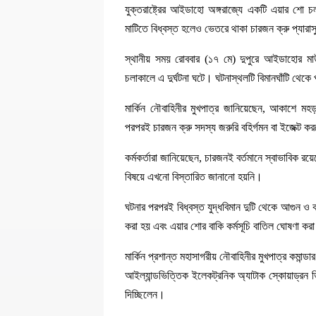
যুক্তরাষ্ট্রের আইডাহো অঙ্গরাজ্যে একটি এয়ার শো চ
মাটিতে বিধ্বস্ত হলেও ভেতরে থাকা চারজন ক্রু প্যার
স্থানীয় সময় রোববার (১৭ মে) দুপুরে আইডাহোর ম
চলাকালে এ দুর্ঘটনা ঘটে। ঘটনাস্থলটি বিমানঘাঁটি থেক
মার্কিন নৌবাহিনীর মুখপাত্র জানিয়েছেন, আকাশে মহ
পরপরই চারজন ক্রু সদস্য জরুরি বহির্গমন বা ইজেক্ট ক
কর্মকর্তারা জানিয়েছেন, চারজনই বর্তমানে স্বাভাবিক র
বিষয়ে এখনো বিস্তারিত জানানো হয়নি।
ঘটনার পরপরই বিধ্বস্ত যুদ্ধবিমান দুটি থেকে আগুন ও ক
করা হয় এবং এয়ার শোর বাকি কর্মসূচি বাতিল ঘোষণা কর
মার্কিন প্রশান্ত মহাসাগরীয় নৌবাহিনীর মুখপাত্র কমান্
আইল্যান্ডভিত্তিক ইলেকট্রনিক অ্যাটাক স্কোয়াড্র
দিচ্ছিলেন।