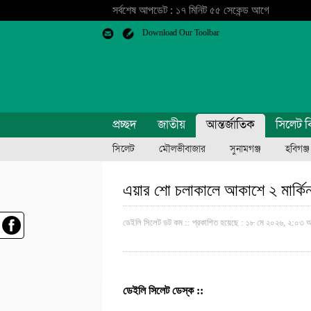
সর্বশেষ আপডেট : ১৭ মিনিট ৫৫ সেকেন্ড আগে
Download Our Toolbar
প্রচ্ছদ
জাতীয়
আন্তর্জাতিক
সিলেট ব
সিলেট
মৌলভীবাজার
সুনামগঞ্জ
হবিগঞ্জ
এয়ার শো চলাকালে আকাশে ২ মার্কিন য
ডেইলি সিলেট ডট কম ::
প্রকাশিত হয়েছে : ১৮ মে ২০২৬, ২:০৩ অ
ডেইলি সিলেট ডেস্ক ::