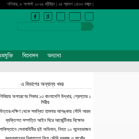
শনিবার, ৮ অগাস্ট ২০২৬ খ্রীষ্টাব্দ | ২৪ শ্রাবণ ১৪৩৩ বঙ্গাব্দ |
প্রযুক্তি
বিনোদন
অন্যান্য
এ বিভাগের অন্যান্য খবর
লিবিয়ায় অপহরণের শিকার ১৩ বাংলাদেশি উদ্ধার, গ্রেপ্তার ১
সিরীয়
উত্তর-দক্ষিণ থেকে সমন্বিত হামলার আশঙ্কায় সৌদি আরব
ব্যক্তিগত সম্পত্তি আইন ঘিরে আর্জেন্টিনায় বিক্ষোভ
পাকিস্তানে সেনাবাহিনীর দুই অভিযান, নিহত ১০ সন্দেহভাজন
মধ্যপ্রাচ্যের নিরাপত্তা নিয়ে সৌদি যুবরাজ ও মাখোঁর