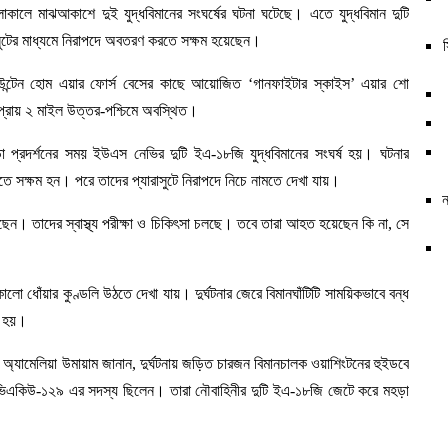
লাকালে মাঝআকাশে দুই যুদ্ধবিমানের সংঘর্ষের ঘটনা ঘটেছে। এতে যুদ্ধবিমান দুটি
াসুটের মাধ্যমে নিরাপদে অবতরণ করতে সক্ষম হয়েছেন।
াউন্টেন হোম এয়ার ফোর্স বেসের কাছে আয়োজিত ‘গানফাইটার স্কাইস’ এয়ার শো
ে প্রায় ২ মাইল উত্তর-পশ্চিমে অবস্থিত।
ড়া প্রদর্শনের সময় ইউএস নেভির দুটি ইএ-১৮জি যুদ্ধবিমানের সংঘর্ষ হয়। ঘটনার
রতে সক্ষম হন। পরে তাদের প্যারাসুটে নিরাপদে নিচে নামতে দেখা যায়।
ন
য়েছেন। তাদের স্বাস্থ্য পরীক্ষা ও চিকিৎসা চলছে। তবে তারা আহত হয়েছেন কি না, সে
ালো ধোঁয়ার কুণ্ডলি উঠতে দেখা যায়। দুর্ঘটনার জেরে বিমানঘাঁটিটি সাময়িকভাবে বন্ধ
া হয়।
ডার অ্যামেলিয়া উমায়াম জানান, দুর্ঘটনায় জড়িত চারজন বিমানচালক ওয়াশিংটনের হুইডবে
ন ভিএকিউ-১২৯ এর সদস্য ছিলেন। তারা নৌবাহিনীর দুটি ইএ-১৮জি জেটে করে মহড়া