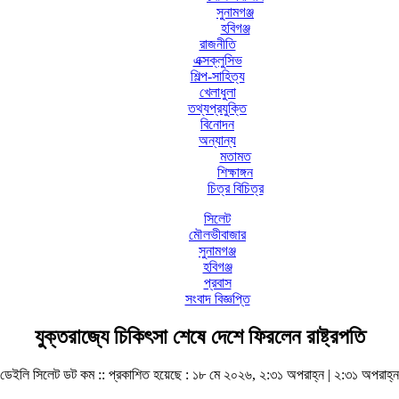
সুনামগঞ্জ
হবিগঞ্জ
রাজনীতি
এক্সক্লুসিভ
শিল্প-সাহিত্য
খেলাধুলা
তথ্যপ্রযুক্তি
বিনোদন
অন্যান্য
মতামত
শিক্ষাঙ্গন
চিত্র বিচিত্র
সিলেট
মৌলভীবাজার
সুনামগঞ্জ
হবিগঞ্জ
প্রবাস
সংবাদ বিজ্ঞপ্তি
যুক্তরাজ্যে চিকিৎসা শেষে দেশে ফিরলেন রাষ্ট্রপতি
ডেইলি সিলেট ডট কম ::
প্রকাশিত হয়েছে : ১৮ মে ২০২৬, ২:৩১ অপরাহ্ন | ২:৩১ অপরাহ্ন