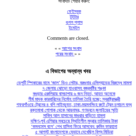
সংবাদটি শেয়ার করুন:
ফেইসবুক
টুইটার
গুগল প্লাস
ইমেইল
Comments are closed.
« «
আগের সংবাদ
পরের সংবাদ
» »
এ বিভাগের অন্যান্য খবর
ডেপুটি স্পিকারের নামে ‘জাল’ ডিও লেটার, বরগুনার এসিল্যান্ডের বিরুদ্ধে মামলা
৭ জেলায় ঝোড়ো হাওয়াসহ বজ্রবৃষ্টির শঙ্কা
বগুড়ার এরুলিয়ায় বাসচাপায় ৬ জন নিহত, আহত অনেকে
শীর্ষ মাদক কারবারিদের নির্মোহ তালিকা তৈরি হচ্ছে: স্বরাষ্ট্রমন্ত্রী
গফরগাঁওয়ে ট্রেনের ৪ বগি লাইনচ্যুত, ঢাকা-ময়মনসিংহ রুটে ট্রেন চলাচল বন্ধ
রক্তমাখা পোশাক থেকে আয়নাঘর, গণভবনে জুলাইয়ের স্মৃতি
সাকিব আল হাসানের মাগুরার বাড়িতে হামলা
দক্ষিণ-পূর্ব এশিয়ার সবচেয়ে স্থিতিশীল মুদ্রার তালিকায় টাকা
‘কমনসেন্স বলে’ শেখ হাসিনা ফিরে আসবেন: রুমিন ফারহানা
৫ আগস্ট বাংলাদেশকে যেভাবে দেখেছিল বিশ্ব মিডিয়া