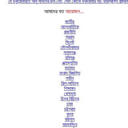
যে ডকুমেন্টারিতে আবু সাঈদের ছবি নেই, সেটা কোনো ডকুমেন্টারি নয়: ভারপ্রাপ্ত রাষ্ট্র
আমাদের যত
আয়োজন...
জাতীয়
আন্তর্জাতিক
রাজনীতি
প্রবাস
সিলেট
মৌলভীবাজার
সুনামগঞ্জ
হবিগঞ্জ
এক্সক্লুসিভ
মতামত
সংবাদ বিজ্ঞপ্তি
পর্যটন
শিল্প-সাহিত্য
শিক্ষাঙ্গন
খেলাধুলা
চিত্র বিচিত্র
ঢাকা
চট্টগ্রাম
খুলনা
বরিশাল
ময়মনসিংহ