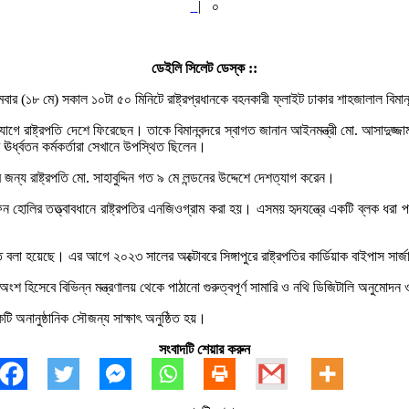
|
০
ডেইলি সিলেট ডেস্ক ::
িন। সোমবার (১৮ মে) সকাল ১০টা ৫০ মিনিটে রাষ্ট্রপ্রধানকে বহনকারী ফ্লাইট ঢাকার শাহজালাল 
২ যোগে রাষ্ট্রপতি দেশে ফিরেছেন। তাকে বিমানবন্দরে স্বাগত জানান আইনমন্ত্রী মো. আসাদুজ
ের ঊর্ধ্বতন কর্মকর্তারা সেখানে উপস্থিত ছিলেন।
 জন্য রাষ্ট্রপতি মো. সাহাবুদ্দিন গত ৯ মে লন্ডনের উদ্দেশে দেশত্যাগ করেন।
িফেন হোলির তত্ত্বাবধানে রাষ্ট্রপতির এনজিওগ্রাম করা হয়। এসময় হৃদযন্ত্রে একটি ব্লক ধরা 
ে বলা হয়েছে। এর আগে ২০২৩ সালের অক্টোবরে সিঙ্গাপুরে রাষ্ট্রপতির কার্ডিয়াক বাইপাস সার্জ
্বের অংশ হিসেবে বিভিন্ন মন্ত্রণালয় থেকে পাঠানো গুরুত্বপূর্ণ সামারি ও নথি ডিজিটালি অনুমোদ
কটি অনানুষ্ঠানিক সৌজন্য সাক্ষাৎ অনুষ্ঠিত হয়।
সংবাদটি শেয়ার করুন