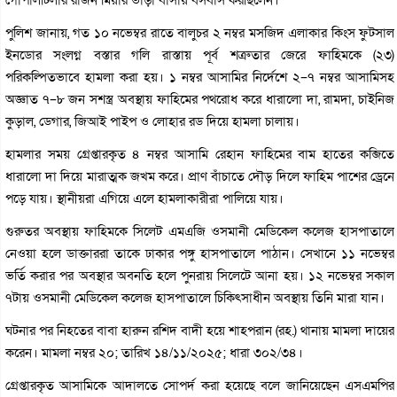
পুলিশ জানায়, গত ১০ নভেম্বর রাতে বালুচর ২ নম্বর মসজিদ এলাকার কিংস ফুটসাল
ইনডোর সংলগ্ন বস্তার গলি রাস্তায় পূর্ব শত্রুতার জেরে ফাহিমকে (২৩)
পরিকল্পিতভাবে হামলা করা হয়। ১ নম্বর আসামির নির্দেশে ২–৭ নম্বর আসামিসহ
অজ্ঞাত ৭–৮ জন সশস্ত্র অবস্থায় ফাহিমের পথরোধ করে ধারালো দা, রামদা, চাইনিজ
কুড়াল, ডেগার, জিআই পাইপ ও লোহার রড দিয়ে হামলা চালায়।
হামলার সময় গ্রেপ্তারকৃত ৪ নম্বর আসামি রেহান ফাহিমের বাম হাতের কব্জিতে
ধারালো দা দিয়ে মারাত্মক জখম করে। প্রাণ বাঁচাতে দৌড় দিলে ফাহিম পাশের ড্রেনে
পড়ে যায়। স্থানীয়রা এগিয়ে এলে হামলাকারীরা পালিয়ে যায়।
গুরুতর অবস্থায় ফাহিমকে সিলেট এমএজি ওসমানী মেডিকেল কলেজ হাসপাতালে
নেওয়া হলে ডাক্তাররা তাকে ঢাকার পঙ্গু হাসপাতালে পাঠান। সেখানে ১১ নভেম্বর
ভর্তি করার পর অবস্থার অবনতি হলে পুনরায় সিলেটে আনা হয়। ১২ নভেম্বর সকাল
৭টায় ওসমানী মেডিকেল কলেজ হাসপাতালে চিকিৎসাধীন অবস্থায় তিনি মারা যান।
ঘটনার পর নিহতের বাবা হারুন রশিদ বাদী হয়ে শাহপরান (রহ.) থানায় মামলা দায়ের
করেন। মামলা নম্বর ২০; তারিখ ১৪/১১/২০২৫; ধারা ৩০২/৩৪।
গ্রেপ্তারকৃত আসামিকে আদালতে সোপর্দ করা হয়েছে বলে জানিয়েছেন এসএমপির