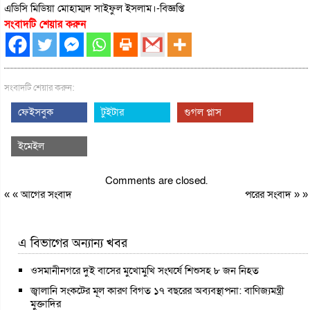
এডিসি মিডিয়া মোহাম্মদ সাইফুল ইসলাম।-বিজ্ঞপ্তি
সংবাদটি শেয়ার করুন
সংবাদটি শেয়ার করুন:
ফেইসবুক
টুইটার
গুগল প্লাস
ইমেইল
Comments are closed.
« «
আগের সংবাদ
পরের সংবাদ
» »
এ বিভাগের অন্যান্য খবর
ওসমানীনগরে দুই বাসের মুখোমুখি সংঘর্ষে শিশুসহ ৮ জন নিহত
জ্বালানি সংকটের মূল কারণ বিগত ১৭ বছরের অব্যবস্থাপনা: বাণিজ্যমন্ত্রী
মুক্তাদির