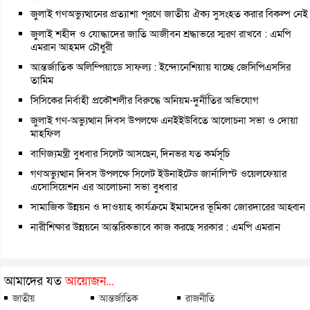
জুলাই গণঅভ্যুত্থানের প্রত্যাশা পূরণে জাতীয় ঐক্য সুসংহত করার বিকল্প নেই
জুলাই শহীদ ও যোদ্ধাদের জাতি আজীবন শ্রদ্ধাভরে স্মরণ রাখবে : এমপি
এমরান আহমদ চৌধুরী
আন্তর্জাতিক অলিম্পিয়াডে সাফল্য : ইন্দোনেশিয়ায় যাচ্ছে জেসিপিএসসির
তামিম
সিসিকের নির্বাহী প্রকৌশলীর বিরুদ্ধে অনিয়ম-দুর্নীতির অভিযোগ
জুলাই গণ-অভ্যুত্থান দিবস উপলক্ষে এনইইউবিতে আলোচনা সভা ও দোয়া
মাহফিল
বাণিজ্যমন্ত্রী বুধবার সিলেট আসছেন, দিনভর যত কর্মসূচি
গণঅভ্যুত্থান দিবস উপলক্ষে সিলেট ইউনাইটেড জার্নালিস্ট ওয়েলফেয়ার
এসোসিয়েশন এর আলোচনা সভা বুধবার
সামাজিক উন্নয়ন ও দাওয়াহ কার্যক্রমে ইমামদের ভূমিকা জোরদারের আহ্বান
নারীশিক্ষার উন্নয়নে আন্তরিকভাবে কাজ করছে সরকার : এমপি এমরান
আমাদের যত
আয়োজন...
জাতীয়
আন্তর্জাতিক
রাজনীতি