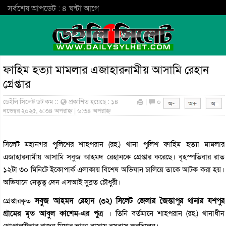
সর্বশেষ আপডেট : ৪ ঘন্টা আগে
ফাহিম হত্যা মামলার এজাহারনামীয় আসামি রেহান
গ্রেপ্তার
ডেইলি সিলেট ডট কম ::
প্রকাশিত হয়েছে : ১৪
|
০
নভেম্বর ২০২৫, ৬:৩৪ অপরাহ্ন | ৬:৩৪ অপরাহ্ন
সিলেট মহানগর পুলিশের শাহপরান (রহ.) থানা পুলিশ ফাহিম হত্যা মামলার
এজাহারনামীয় আসামি সবুজ আহমদ রেহানকে গ্রেপ্তার করেছে। বৃহস্পতিবার রাত
১২টা ৩০ মিনিটে ইকোপার্ক এলাকায় বিশেষ অভিযান চালিয়ে তাকে আটক করা হয়।
অভিযানে নেতৃত্ব দেন এসআই সুব্রত চৌধুরী।
গ্রেপ্তারকৃত
সবুজ আহমদ রেহান (৩২)
সিলেট জেলার জৈন্তাপুর থানার যশপুর
গ্রামের মৃত আবুল কাশেম-এর পুত্র
। তিনি বর্তমানে শাহপরান (রহ.) থানাধীন
গোপালটিলার রাজন মিয়ার ভাড়া বাসায় বসবাস করছিলেন।