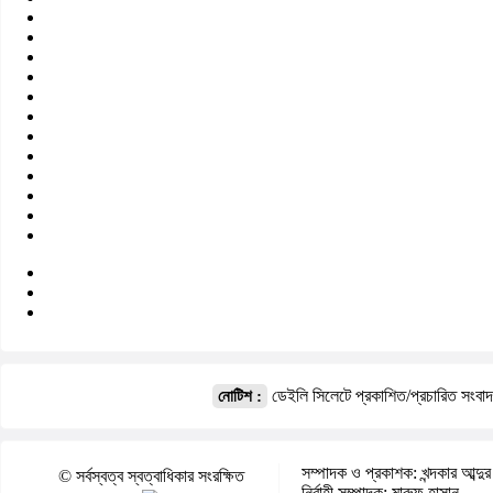
ডেইলি সিলেটে প্রকাশিত/প্রচারিত সংবা
নোটিশ :
সম্পাদক ও প্রকাশক: খন্দকার আব্দুর
© সর্বস্বত্ব স্বত্বাধিকার সংরক্ষিত
নির্বাহী সম্পাদক: মারুফ হাসান