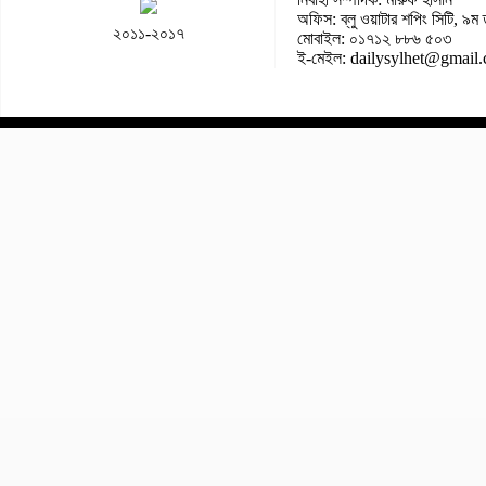
অফিস: ব্লু ওয়াটার শপিং সিটি, ৯ম 
২০১১-২০১৭
মোবাইল: ০১৭১২ ৮৮৬ ৫০৩
ই-মেইল: dailysylhet@gmail