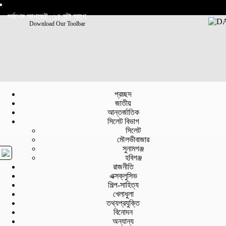
সর্বশেষ আপডেট : ১৪ ঘন্টা আগে
Download Our Toolbar
প্রচ্ছদ
জাতীয়
আন্তর্জাতিক
সিলেট বিভাগ
সিলেট
মৌলভীবাজার
সুনামগঞ্জ
হবিগঞ্জ
রাজনীতি
এক্সক্লুসিভ
শিল্প-সাহিত্য
খেলাধুলা
তথ্যপ্রযুক্তি
বিনোদন
অন্যান্য