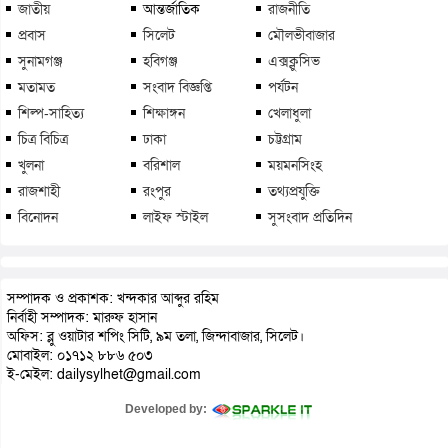
জাতীয়
আন্তর্জাতিক
রাজনীতি
প্রবাস
সিলেট
মৌলভীবাজার
সুনামগঞ্জ
হবিগঞ্জ
এক্সক্লুসিভ
মতামত
সংবাদ বিজ্ঞপ্তি
পর্যটন
শিল্প-সাহিত্য
শিক্ষাঙ্গন
খেলাধুলা
চিত্র বিচিত্র
ঢাকা
চট্টগ্রাম
খুলনা
বরিশাল
ময়মনসিংহ
রাজশাহী
রংপুর
তথ্যপ্রযুক্তি
বিনোদন
লাইফ স্টাইল
সুসংবাদ প্রতিদিন
সম্পাদক ও প্রকাশক: খন্দকার আব্দুর রহিম
নির্বাহী সম্পাদক: মারুফ হাসান
অফিস: ব্লু ওয়াটার শপিং সিটি, ৯ম তলা, জিন্দাবাজার, সিলেট।
মোবাইল: ০১৭১২ ৮৮৬ ৫০৩
ই-মেইল: dailysylhet@gmail.com
Developed by: