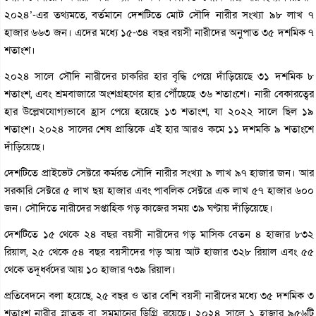
২০২৪’-এর তথ্যমতে, বর্তমানে দেশটিতে মোট সৌদি নারীর সংখ্যা ৯৮ লাখ ৭
হাজার ৬৬৩ জন। এদের মধ্যে ১৫-৩৪ বছর বয়সী নারীদের অনুপাত ৩৫ দশমিক ৭
শতাংশ।
২০২৪ সালে সৌদি নারীদের চাকরির হার বৃদ্ধি পেয়ে দাঁড়িয়েছে ৩১ দশমিক ৮
শতাংশ, এবং শ্রমবাজারে অংশগ্রহণের হার পৌঁছেছে ৩৬ শতাংশে। নারী বেকারত্বের
হার উল্লেখযোগ্যভাবে হ্রাস পেয়ে হয়েছে ১৩ শতাংশ, যা ২০২২ সালে ছিল ১৯
শতাংশ। ২০২৪ সালের শেষ প্রান্তিকে এই হার আরও কমে ১১ দশমকি ৯ শতাংশে
দাঁড়িয়েছে।
দেশটিতে প্রাইভেট সেক্টরে কর্মরত সৌদি নারীর সংখ্যা ৯ লাখ ৯৭ হাজার জন। আর
সরকারি সেক্টরে ৫ লাখ ছয় হাজার এবং পাবলিক সেক্টরে এক লাখ ৫৭ হাজার ৬০০
জন। সৌদিতে নারীদের সপ্তাহিক গড় কাজের সময় ৩৯ ঘণ্টায় দাঁড়িয়েছে।
দেশটিতে ১৫ থেকে ২৪ বছর বয়সী নারীদের গড় মাসিক বেতন ৪ হাজার ৮৩২
রিয়াল, ২৫ থেকে ৫৪ বছর বয়সীদের গড় আয় আট হাজার ৩২৮ রিয়াল এবং ৫৫
থেকে তদূর্ধ্বদের আয় ১০ হাজার ৭৩৯ রিয়াল।
প্রতিবেদনে বলা হয়েছে, ২৫ বছর ও তার বেশি বয়সী নারীদের মধ্যে ৩৫ দশমিক ৩
শতাংশ নারীর স্নাতক বা সমমানের ডিগ্রি রয়েছে। ২০২৪ সালে ১ হাজার ৯৫৬টি