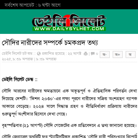
সর্বশেষ আপডেট : ৬ ঘন্টা আগে
সৌদির নারীদের সম্পর্কে চমকপ্রদ তথ্য
ডেইলি সিলেট ডট কম ::
প্রকাশিত হয়েছে : ২২ আগষ্ট
|
০
২০২৫, ৯:৩৯ অপরাহ্ন | ৯:৩৯ অপরাহ্ন
ডেইলি সিলেট ডেস্ক ::
সৌদি আরবের নারীদের ক্ষমতায়নে এক অভূতপূর্ব ও ঐতিহাসিক পরিবর্তন দেখা
দিয়েছে দেশটি। ‘ভিশন ২০৩০’-এর লক্ষ্য পূরণে নারীদের সক্রিয় অংশগ্রহণ ব্যাপক
আকারে বেড়েছে। ২০২৪ সালে সিদ্ধান্ত গ্রহণ ও নীতিনির্ধারণ প্রক্রিয়ায় নারীদের
গুরুত্বপূর্ণ অংশীদার হিসেবে দেখা গেছে।
বৃহস্পতিবার (২১ আগস্ট) সৌদি গেজেটের এক প্রতিবেদনে এ তথ্য জানানো হয়েছে।
সৌদি জেনারেল অথরিটি ফর স্ট্যাটিসটিকস প্রকাশিত ‘সৌদি নারী পরিসংখ্যান রিপোর্ট