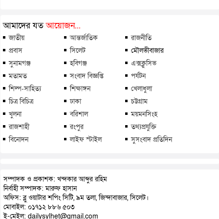
আমাদের যত
আয়োজন...
জাতীয়
আন্তর্জাতিক
রাজনীতি
প্রবাস
সিলেট
মৌলভীবাজার
সুনামগঞ্জ
হবিগঞ্জ
এক্সক্লুসিভ
মতামত
সংবাদ বিজ্ঞপ্তি
পর্যটন
শিল্প-সাহিত্য
শিক্ষাঙ্গন
খেলাধুলা
চিত্র বিচিত্র
ঢাকা
চট্টগ্রাম
খুলনা
বরিশাল
ময়মনসিংহ
রাজশাহী
রংপুর
তথ্যপ্রযুক্তি
বিনোদন
লাইফ স্টাইল
সুসংবাদ প্রতিদিন
সম্পাদক ও প্রকাশক: খন্দকার আব্দুর রহিম
নির্বাহী সম্পাদক: মারুফ হাসান
অফিস: ব্লু ওয়াটার শপিং সিটি, ৯ম তলা, জিন্দাবাজার, সিলেট।
মোবাইল: ০১৭১২ ৮৮৬ ৫০৩
ই-মেইল: dailysylhet@gmail.com