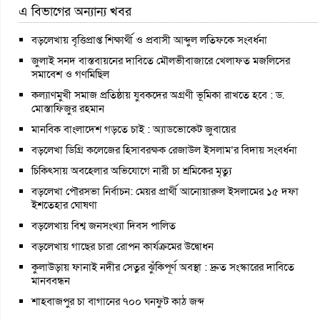
এ বিভাগের অন্যান্য খবর
বড়লেখায় বৃত্তিপ্রাপ্ত শিক্ষার্থী ও প্রবাসী আব্দুল লতিফকে সংবর্ধনা
জুলাই সনদ বাস্তবায়নের দাবিতে মৌলভীবাজারে খেলাফত মজলিসের
সমাবেশ ও গণমিছিল
কল্যাণমুখী সমাজ প্রতিষ্ঠায় যুবকদের অগ্রণী ভূমিকা রাখতে হবে : ড.
মোস্তাফিজুর রহমান
মানবিক বাংলাদেশ গড়তে চাই : অ্যাডভোকেট জুবায়ের
বড়লেখা ডিগ্রি কলেজের হিসাবরক্ষক রেজাউল ইসলাম’র বিদায় সংবর্ধনা
চিকিৎসায় অবহেলার অভিযোগে নারী চা শ্রমিকের মৃত্যু
বড়লেখা পৌরসভা নির্বাচন: মেয়র প্রার্থী আনোয়ারুল ইসলামের ১৫ দফা
ইশতেহার ঘোষণা
বড়লেখায় বিশ্ব জনসংখ্যা দিবস পালিত
বড়লেখায় গাছের চারা রোপন কার্যক্রমের উদ্বোধন
কুলাউড়ায় ফানাই নদীর সেতুর ঝুঁকিপূর্ণ অবস্থা : দ্রুত সংস্কারের দাবিতে
মানববন্ধন
শাহবাজপুর চা বাগানের ৭০০ ঘনফুট কাঠ জব্দ