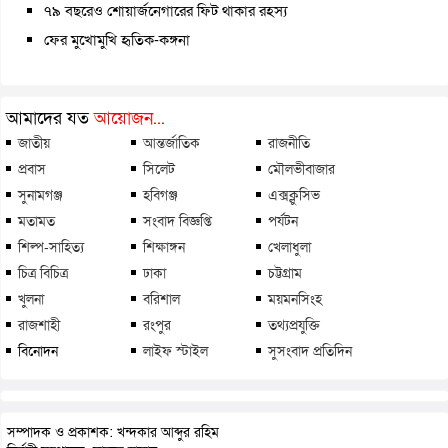
৭৯ বছরেও শোয়ার্জনেগারের ফিট থাকার রহস্য
ফের মুখোমুখি হৃতিক-কঙ্গনা
আমাদের যত
আয়োজন...
জাতীয়
আন্তর্জাতিক
রাজনীতি
প্রবাস
সিলেট
মৌলভীবাজার
সুনামগঞ্জ
হবিগঞ্জ
এক্সক্লুসিভ
মতামত
সংবাদ বিজ্ঞপ্তি
পর্যটন
শিল্প-সাহিত্য
শিক্ষাঙ্গন
খেলাধুলা
চিত্র বিচিত্র
ঢাকা
চট্টগ্রাম
খুলনা
বরিশাল
ময়মনসিংহ
রাজশাহী
রংপুর
তথ্যপ্রযুক্তি
বিনোদন
লাইফ স্টাইল
সুসংবাদ প্রতিদিন
সম্পাদক ও প্রকাশক: খন্দকার আব্দুর রহিম