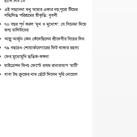
ব্র্যান্ড নিউ ডে
এই সম্মাননা শুধু আমার একার নয়,পুরো টিমের
সম্মিলিত পরিশ্রমের স্বীকৃতি: বুবলী
৭০ বছর পূর্ণ করল ‘মুখ ও মুখোশ’: যে সিনেমা দিয়ে
জন্ম ঢালিউডের
আল্লু আর্জুন কেন কেঁদেছিলেন শ্রীদেবীর বিয়ের দিন
৭৯ বছরেও শোয়ার্জনেগারের ফিট থাকার রহস্য
ফের মুখোমুখি হৃতিক-কঙ্গনা
মাইগ্রেশন ফিল্ম ফেস্টে প্রথম রানারআপ ‘মাটি’
বাবা টম ক্রুজের নাম ছেঁটে দিলেন সুরি নোয়েল