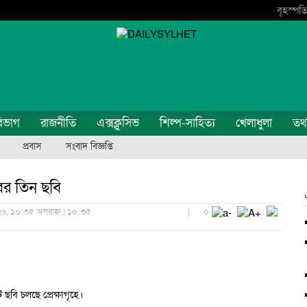
বৃহস্পতি
িভাগ
রাজনীতি
এক্সক্লুসিভ
শিল্প-সাহিত্য
খেলাধুলা
তথ্য
প্রবাস
সংবাদ বিজ্ঞপ্তি
ের তিন ছবি
২৬, ১০:৩৫ অপরাহ্ন | ১০:৩৫
|
০
ছবি চলছে প্রেক্ষাগৃহে।