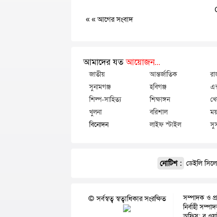
« «
আগের সংবাদ
আমাদের যত
আয়োজন...
জাতীয়
আন্তর্জাতিক
রা
সুনামগঞ্জ
হবিগঞ্জ
এক
শিল্প-সাহিত্য
শিক্ষাঙ্গন
খে
খুলনা
বরিশাল
ময়
বিনোদন
লাইফ স্টাইল
সু
নোটিশ :
ডেইলি সিলেট
সম্পাদক ও প্
© সর্বস্বত্ব স্বত্বাধিকার সংরক্ষিত
নির্বাহী সম্প
অফিস: ব্লু ওয