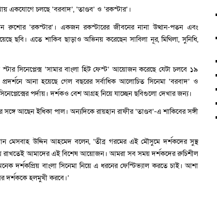
ন শাখায় একযোগে চলছে ‘বরবাদ’, ‘তাণ্ডব’ ও ‘রকস্টার’।
ান রুশোর ‘রকস্টার’। একজন রকস্টারের জীবনের নানা উত্থান-পতন এবং
হয়েছে ছবি। এতে শাকিব ছাড়াও অভিনয় করেছেন সাবিলা নূর, মিথিলা, সুনিধি,
 স্টার সিনেপ্লেক্স ‘সামার বাংলা হিট ফেস্ট’ আয়োজন করেছে যেটা চলবে ১৯
য় প্রদর্শনে আনা হয়েছে গেল বছরের সর্বাধিক আলোচিত সিনেমা ‘বরবাদ’ ও
িনেপ্লেক্সের পর্দায়। দর্শকও বেশ আগ্রহ নিয়ে যাচ্ছেন ছবিগুলো দেখার জন্য।
সঙ্গে আছেন ইধিকা পাল। অন্যদিকে রায়হান রাফীর ‘তাণ্ডব’-এ শাকিবের সঙ্গী
প্রধান মেসবাহ উদ্দিন আহমেদ বলেন, ‘তীব্র গরমের এই মৌসুমে দর্শকদের সুস্থ
জায় রাখতেই আমাদের এই বিশেষ আয়োজন। আমরা সব সময় দর্শকদের রুচিশীল
অনেক দর্শকপ্রিয় বাংলা সিনেমা নিয়ে এ ধরনের ফেস্টিভ্যাল করতে চাই। আশা
য়সের দর্শককে হলমুখী করবে।’