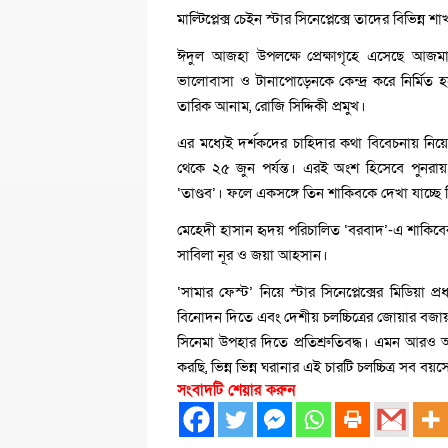
মাল্টিপ্লেক্স চেইন স্টার সিনেপ্লেক্সে তাদের বিভিন্
ঈদুল আজহা উপলক্ষে প্রেক্ষাগৃহে এসেছে আজম
ভালোবাসা ও টানাপোড়েনকে কেন্দ্র করে নির্মিত 
তারিক আনাম, রোজি সিদ্দিকী প্রমুখ।
এর মধ্যেই দর্শকদের চাহিদার কথা বিবেচনায় নিয়ে
থেকে ২৫ জুন পর্যন্ত। এরই অংশ হিসেবে পুনরা
‘তাণ্ডব’। ফলে একসঙ্গে তিন শাকিবকে দেখা যাচ্ছে স
মেহেদী হাসান হৃদয় পরিচালিত ‘বরবাদ’-এ শাকিবের 
সাবিলা নূর ও জয়া আহসান।
‘সামার ফেস্ট’ নিয়ে স্টার সিনেপ্লেক্সের মিডিয়া 
বিনোদন দিতে এবং দেশীয় চলচ্চিত্রের জোয়ার ব
সিনেমা উপহার দিতে প্রতিশ্রুতিবদ্ধ। এমন আরও 
করছি, ভিন্ন ভিন্ন ঘরানার এই চারটি চলচ্চিত্র সব ব
সংবাদটি শেয়ার করুন