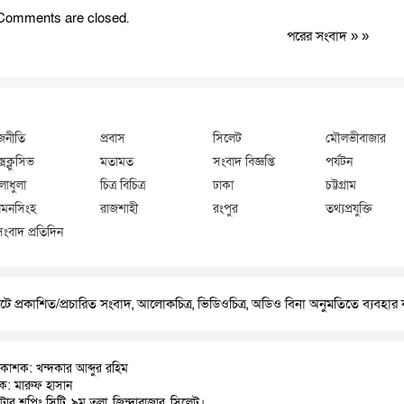
Comments are closed.
পরের সংবাদ
» »
জনীতি
প্রবাস
সিলেট
মৌলভীবাজার
্সক্লুসিভ
মতামত
সংবাদ বিজ্ঞপ্তি
পর্যটন
লাধুলা
চিত্র বিচিত্র
ঢাকা
চট্টগ্রাম
মনসিংহ
রাজশাহী
রংপুর
তথ্যপ্রযুক্তি
সংবাদ প্রতিদিন
ে প্রকাশিত/প্রচারিত সংবাদ, আলোকচিত্র, ভিডিওচিত্র, অডিও বিনা অনুমতিতে ব্যবহা
রকাশক: খন্দকার আব্দুর রহিম
াদক: মারুফ হাসান
়াটার শপিং সিটি, ৯ম তলা, জিন্দাবাজার, সিলেট।