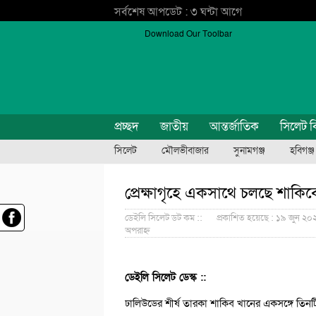
সর্বশেষ আপডেট : ৩ ঘন্টা আগে
Download Our Toolbar
প্রচ্ছদ
জাতীয়
আন্তর্জাতিক
সিলেট ব
সিলেট
মৌলভীবাজার
সুনামগঞ্জ
হবিগঞ্জ
প্রেক্ষাগৃহে একসাথে চলছে শাকিব
ডেইলি সিলেট ডট কম ::
প্রকাশিত হয়েছে : ১৯ জুন ২০
অপরাহ্ন
ডেইলি সিলেট ডেস্ক ::
ঢালিউডের শীর্ষ তারকা শাকিব খানের একসঙ্গে তিনটি 