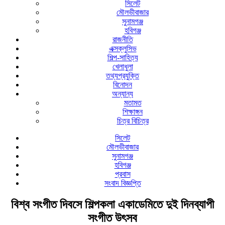
সিলেট
মৌলভীবাজার
সুনামগঞ্জ
হবিগঞ্জ
রাজনীতি
এক্সক্লুসিভ
শিল্প-সাহিত্য
খেলাধুলা
তথ্যপ্রযুক্তি
বিনোদন
অন্যান্য
মতামত
শিক্ষাঙ্গন
চিত্র বিচিত্র
সিলেট
মৌলভীবাজার
সুনামগঞ্জ
হবিগঞ্জ
প্রবাস
সংবাদ বিজ্ঞপ্তি
বিশ্ব সংগীত দিবসে শিল্পকলা একাডেমিতে দুই দিনব্যাপী
সংগীত উৎসব