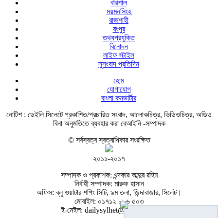
বরিশাল
ময়মনসিংহ
রাজশাহী
রংপুর
তথ্যপ্রযুক্তি
বিনোদন
লাইফ স্টাইল
সুসংবাদ প্রতিদিন
হোম
যোগাযোগ
বাংলা কনভার্টার
নোটিশ :
ডেইলি সিলেটে প্রকাশিত/প্রচারিত সংবাদ, আলোকচিত্র, ভিডিওচিত্র, অডিও
বিনা অনুমতিতে ব্যবহার করা বেআইনি -সম্পাদক
© সর্বস্বত্ব স্বত্বাধিকার সংরক্ষিত
২০১১-২০১৭
সম্পাদক ও প্রকাশক: খন্দকার আব্দুর রহিম
নির্বাহী সম্পাদক: মারুফ হাসান
অফিস: ব্লু ওয়াটার শপিং সিটি, ৯ম তলা, জিন্দাবাজার, সিলেট।
মোবাইল: ০১৭১২ ৮৮৬ ৫০৩
ই-মেইল: dailysylhet@gmail.com