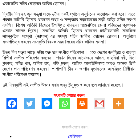
একাডেমির সচিব মোহাম্মদ জাকির হোসেন।
দ্বিতীয় দিন ২২ জুন সন্ধ্যা সাড়ে ৬টায় একই স্থানে অনুষ্ঠানের আয়োজন করা হবে। এতে
প্রধান অতিথি হিসেবে থাকবেন তথ্য ও সম্প্রচার মন্ত্রণালয়ের মন্ত্রী জহির উদ্দিন স্বপন
এমপি। বিশেষ অতিথি হিসেবে উপস্থিত থাকবেন ময়মনসিংহ জেলা পরিষদের প্রশাসক
এমরান সালেহ প্রিন্স। সম্মানিত অতিথি হিসেবে থাকবেন জাতীয়তাবাদী সামাজিক
সাংস্কৃতিক সংস্থা (জাসাস)-এর সদস্য সচিব জাকির হোসেন রোকন। অনুষ্ঠানে
সভাপতিত্ব করবেন সংস্কৃতি বিষয়ক মন্ত্রণালয়ের সচিব কানিজ মওলা।
উভয় দিন সন্ধ্যা সাড়ে ৭টায় শুরু হবে সংগীত পরিবেশনা। এতে দেশের জনপ্রিয় ও বরেণ্য
শিল্পীরা সংগীত পরিবেশন করবেন। প্রথম দিনের আয়োজনে আগুন, ফাহমিদা নবী, মিতা
খন্দকার, মনির খান, অনিমা রায়, শফি মন্ডল, আলিফ আলাউদ্দিনসহ আরও অনেক শিল্পী
দেশের গান পরিবেশন করবেন। পাশাপাশি চীন ও জাপান দূতাবাসের আমন্ত্রিত শিল্পীরাও
সংগীত পরিবেশন করবেন।
দুই দিনব্যাপী এই সংগীত উৎসব সবার জন্য উন্মুক্ত থাকবে বলে জানানো হয়েছে।
সংবাদটি শেয়ার করুন
সংবাদটি শেয়ার করুন:
ফেইসবুক