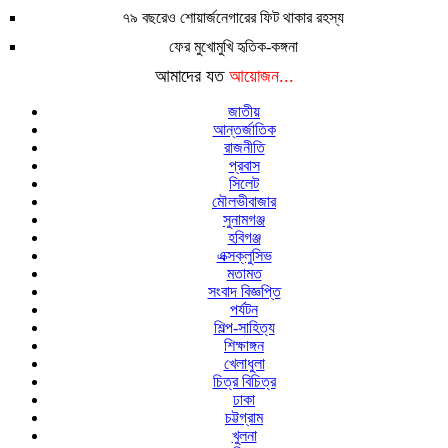
৭৯ বছরেও শোয়ার্জনেগারের ফিট থাকার রহস্য
ফের মুখোমুখি হৃতিক-কঙ্গনা
আমাদের যত
আয়োজন...
জাতীয়
আন্তর্জাতিক
রাজনীতি
প্রবাস
সিলেট
মৌলভীবাজার
সুনামগঞ্জ
হবিগঞ্জ
এক্সক্লুসিভ
মতামত
সংবাদ বিজ্ঞপ্তি
পর্যটন
শিল্প-সাহিত্য
শিক্ষাঙ্গন
খেলাধুলা
চিত্র বিচিত্র
ঢাকা
চট্টগ্রাম
খুলনা