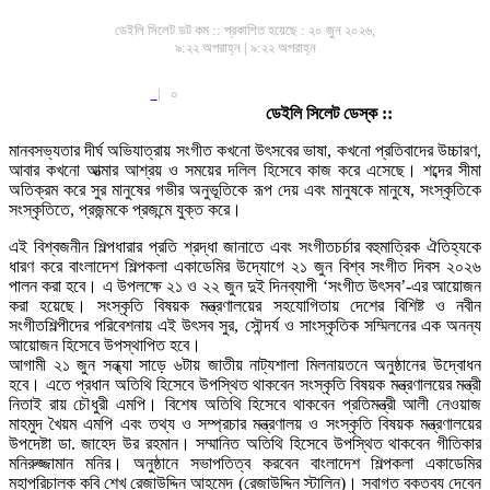
ডেইলি সিলেট ডট কম ::
প্রকাশিত হয়েছে : ২০ জুন ২০২৬,
৯:২২ অপরাহ্ন | ৯:২২ অপরাহ্ন
|
০
ডেইলি সিলেট ডেস্ক ::
মানবসভ্যতার দীর্ঘ অভিযাত্রায় সংগীত কখনো উৎসবের ভাষা, কখনো প্রতিবাদের উচ্চারণ,
আবার কখনো আত্মার আশ্রয় ও সময়ের দলিল হিসেবে কাজ করে এসেছে। শব্দের সীমা
অতিক্রম করে সুর মানুষের গভীর অনুভূতিকে রূপ দেয় এবং মানুষকে মানুষে, সংস্কৃতিকে
সংস্কৃতিতে, প্রজন্মকে প্রজন্মে যুক্ত করে।
এই বিশ্বজনীন শিল্পধারার প্রতি শ্রদ্ধা জানাতে এবং সংগীতচর্চার বহুমাত্রিক ঐতিহ্যকে
ধারণ করে বাংলাদেশ শিল্পকলা একাডেমির উদ্যোগে ২১ জুন বিশ্ব সংগীত দিবস ২০২৬
পালন করা হবে। এ উপলক্ষে ২১ ও ২২ জুন দুই দিনব্যাপী ‘সংগীত উৎসব’-এর আয়োজন
করা হয়েছে। সংস্কৃতি বিষয়ক মন্ত্রণালয়ের সহযোগিতায় দেশের বিশিষ্ট ও নবীন
সংগীতশিল্পীদের পরিবেশনায় এই উৎসব সুর, সৌন্দর্য ও সাংস্কৃতিক সম্মিলনের এক অনন্য
আয়োজন হিসেবে উপস্থাপিত হবে।
আগামী ২১ জুন সন্ধ্যা সাড়ে ৬টায় জাতীয় নাট্যশালা মিলনায়তনে অনুষ্ঠানের উদ্বোধন
হবে। এতে প্রধান অতিথি হিসেবে উপস্থিত থাকবেন সংস্কৃতি বিষয়ক মন্ত্রণালয়ের মন্ত্রী
নিতাই রায় চৌধুরী এমপি। বিশেষ অতিথি হিসেবে থাকবেন প্রতিমন্ত্রী আলী নেওয়াজ
মাহমুদ খৈয়ম এমপি এবং তথ্য ও সম্প্রচার মন্ত্রণালয় ও সংস্কৃতি বিষয়ক মন্ত্রণালয়ের
উপদেষ্টা ডা. জাহেদ উর রহমান। সম্মানিত অতিথি হিসেবে উপস্থিত থাকবেন গীতিকার
মনিরুজ্জামান মনির। অনুষ্ঠানে সভাপতিত্ব করবেন বাংলাদেশ শিল্পকলা একাডেমির
মহাপরিচালক কবি শেখ রেজাউদ্দিন আহমেদ (রেজাউদ্দিন স্টালিন)। স্বাগত বক্তব্য দেবেন