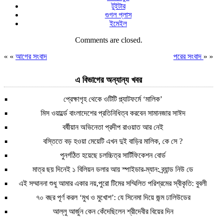
টুইটার
গুগল প্লাস
ইমেইল
Comments are closed.
« «
আগের সংবাদ
পরের সংবাদ
» »
এ বিভাগের অন্যান্য খবর
প্রেক্ষাগৃহ থেকে ওটিটি প্ল্যাটফর্মে ‘মালিক’
মিস ওয়ার্ল্ডে বাংলাদেশের প্রতিনিধিত্ব করবেন সামানজার সাঈদ
বর্ষীয়ান অভিনেতা প্রদীপ রাওয়াত আর নেই
বস্তিতে বড় হওয়া মেয়েটি এখন দুই বাড়ির মালিক, কে সে ?
পুনর্গঠিত হয়েছে চলচ্চিত্র সার্টিফিকেশন বোর্ড
মাত্র ছয় দিনেই ১ বিলিয়ন ডলার আয় স্পাইডার-ম্যান: ব্র্যান্ড নিউ ডে
এই সম্মাননা শুধু আমার একার নয়,পুরো টিমের সম্মিলিত পরিশ্রমের স্বীকৃতি: বুবলী
৭০ বছর পূর্ণ করল ‘মুখ ও মুখোশ’: যে সিনেমা দিয়ে জন্ম ঢালিউডের
আল্লু আর্জুন কেন কেঁদেছিলেন শ্রীদেবীর বিয়ের দিন