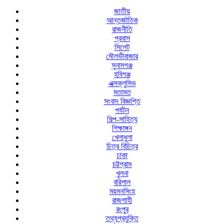
জাতীয়
আন্তর্জাতিক
রাজনীতি
প্রবাস
সিলেট
মৌলভীবাজার
সুনামগঞ্জ
হবিগঞ্জ
এক্সক্লুসিভ
মতামত
সংবাদ বিজ্ঞপ্তি
পর্যটন
শিল্প-সাহিত্য
শিক্ষাঙ্গন
খেলাধুলা
চিত্র বিচিত্র
ঢাকা
চট্টগ্রাম
খুলনা
বরিশাল
ময়মনসিংহ
রাজশাহী
রংপুর
তথ্যপ্রযুক্তি