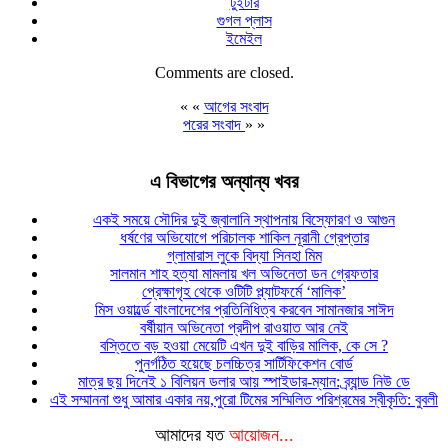
টুইটার
গুগল প্লাস
ইমেইল
Comments are closed.
« «
আগের সংবাদ
পরের সংবাদ
» »
এ বিভাগের অন্যান্য খবর
একই সময়ে সৌদির দুই জ্বালানি স্থাপনায় বিস্ফোরণ ও আগুন
ধর্ষণের অভিযোগে পরিচালক শাকিল নূরানী গ্রেপ্তার
গ্লামারাস লুকে বিদ্যা সিনহা মিম
সালমান শাহ হত্যা মামলায় খল অভিনেতা ডন গ্রেফতার
প্রেক্ষাগৃহ থেকে ওটিটি প্ল্যাটফর্মে ‘মালিক’
মিস ওয়ার্ল্ডে বাংলাদেশের প্রতিনিধিত্ব করবেন সামানজার সাঈদ
বর্ষীয়ান অভিনেতা প্রদীপ রাওয়াত আর নেই
বস্তিতে বড় হওয়া মেয়েটি এখন দুই বাড়ির মালিক, কে সে ?
পুনর্গঠিত হয়েছে চলচ্চিত্র সার্টিফিকেশন বোর্ড
মাত্র ছয় দিনেই ১ বিলিয়ন ডলার আয় স্পাইডার-ম্যান: ব্র্যান্ড নিউ ডে
এই সম্মাননা শুধু আমার একার নয়,পুরো টিমের সম্মিলিত পরিশ্রমের স্বীকৃতি: বুবলী
আমাদের যত
আয়োজন...