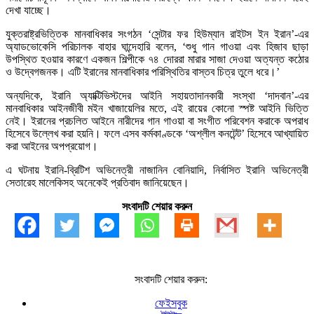
দেখা যাচ্ছে।
যুক্তরাষ্ট্রভিত্তিক মানবাধিকার সংগঠন ‘সেন্টার ফর হিউম্যান রাইটস ইন ইরান’-এর
অ্যাডভোকেসি পরিচালক বাহার ঘান্দেহারি বলেন, ‘শুধু গান গাওয়া এবং হিজাব ছাড়া
উপস্থিত হওয়ার কারণে একজন শিল্পীকে ৭৪ দোররা মারার সাজা দেওয়া অত্যন্ত কঠোর
ও উদ্বেগজনক। এটি ইরানের মানবাধিকার পরিস্থিতির বাস্তব চিত্র তুলে ধরে।’
অন্যদিকে, ইরানি অ্যাক্টিভিস্টদের আইনি সহায়তাদানকারী সংস্থা ‘দাদবান’-এর
মানবাধিকার আইনজীবী মইন খাজায়েলির মতে, এই রায়ের কোনো স্পষ্ট আইনি ভিত্তি
নেই। ইরানের প্রচলিত আইনে নারীদের গান গাওয়া বা সংগীত পরিবেশন করাকে অপরাধ
হিসেবে উল্লেখ করা হয়নি। ফলে এসব কর্মকাণ্ডকে ‘অশ্লীল কনটেন্ট’ হিসেবে আখ্যায়িত
করা আইনের অপপ্রয়োগ।
এ ঘটনায় ইরানি-ব্রিটিশ অভিনেত্রী নাজানিন বোনিয়াদি, নির্বাসিত ইরানি অভিনেত্রী
সেতারেহ মালেকিসহ অনেকেই প্রতিবাদ জানিয়েছেন।
সংবাদটি শেয়ার করুন
সংবাদটি শেয়ার করুন:
ফেইসবুক