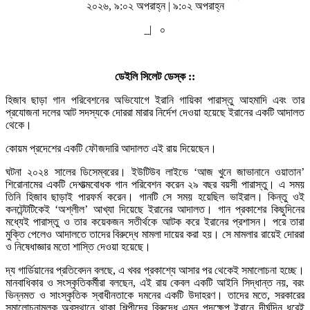
২০২৬, ৯:০২ অপরাহ্ন | ৯:০২ অপরাহ্ন
|
০
ডেইলি সিলেট ডেস্ক ::
হিজাব ছাড়া গান পরিবেশনের অভিযোগে ইরানি গায়িকা পারাস্তু আহমাদি এবং তার
প্রযোজনা দলের আট সদস্যকে দোররা মারার নির্দেশ দেওয়া হয়েছে ইরানের একটি আদালত
থেকে।
কোয়ম প্রদেশের একটি ফৌজদারি আদালত এই রায় দিয়েছেন।
ঘটনা ২০২৪ সালের ডিসেম্বরের। ইউটিউব লাইভে ‘আজ খুনে জাভানানে ওয়াতান’
শিরোনামের একটি দেশাত্মবোধক গান পরিবেশন করেন ২৯ বছর বয়সী পারাস্তু। এ সময়
তিনি হিজাব ছাড়াই পারফর্ম করেন। গানটি সে সময় হয়েছিল ভাইরাল। কিন্তু ওই
কনটেন্টটিকেই ‘অশ্লীল’ আখ্যা দিয়েছে ইরানের আদালত। গান প্রকাশের কিছুদিনের
মধ্যেই পারাস্তু ও তার কয়েকজন সতীর্থকে আটক করে ইরানের প্রশাসন। পরে তারা
মুক্তি পেলেও আদালতে তাদের বিরুদ্ধে মামলা দায়ের করা হয়। সে মামলার রায়েই দোররা
ও নিষেধাজ্ঞার মতো শাস্তি দেওয়া হয়েছে।
দ্য গার্ডিয়ানের প্রতিবেদন বলছে, এ খবর প্রকাশ্যে আসার পর থেকেই সমালোচনা হচ্ছে।
মানবাধিকার ও সংস্কৃতিকর্মীরা বলছেন, এই রায় কেবল একটি আইনি সিদ্ধান্ত নয়, বরং
ভিন্নমত ও সাংস্কৃতিক স্বাধীনতাকে দমনের একটি উদাহরণ। তাদের মতে, সরকারের
সমালোচনামূলক অবস্থানে থাকা শিল্পীদের বিরুদ্ধে এমন পদক্ষেপ ইরানে দীর্ঘদিন ধরেই