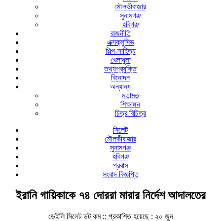
মৌলভীবাজার
সুনামগঞ্জ
হবিগঞ্জ
রাজনীতি
এক্সক্লুসিভ
শিল্প-সাহিত্য
খেলাধুলা
তথ্যপ্রযুক্তি
বিনোদন
অন্যান্য
মতামত
শিক্ষাঙ্গন
চিত্র বিচিত্র
সিলেট
মৌলভীবাজার
সুনামগঞ্জ
হবিগঞ্জ
প্রবাস
সংবাদ বিজ্ঞপ্তি
ইরানি গায়িকাকে ৭৪ দোররা মারার নির্দেশ আদালতের
ডেইলি সিলেট ডট কম ::
প্রকাশিত হয়েছে : ২০ জুন