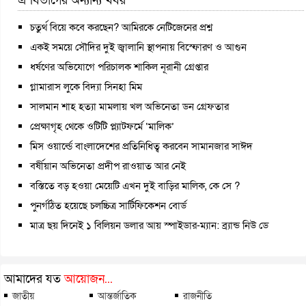
এ বিভাগের অন্যান্য খবর
চতুর্থ বিয়ে কবে করছেন? আমিরকে নেটিজেনের প্রশ্ন
একই সময়ে সৌদির দুই জ্বালানি স্থাপনায় বিস্ফোরণ ও আগুন
ধর্ষণের অভিযোগে পরিচালক শাকিল নূরানী গ্রেপ্তার
গ্লামারাস লুকে বিদ্যা সিনহা মিম
সালমান শাহ হত্যা মামলায় খল অভিনেতা ডন গ্রেফতার
প্রেক্ষাগৃহ থেকে ওটিটি প্ল্যাটফর্মে ‘মালিক’
মিস ওয়ার্ল্ডে বাংলাদেশের প্রতিনিধিত্ব করবেন সামানজার সাঈদ
বর্ষীয়ান অভিনেতা প্রদীপ রাওয়াত আর নেই
বস্তিতে বড় হওয়া মেয়েটি এখন দুই বাড়ির মালিক, কে সে ?
পুনর্গঠিত হয়েছে চলচ্চিত্র সার্টিফিকেশন বোর্ড
মাত্র ছয় দিনেই ১ বিলিয়ন ডলার আয় স্পাইডার-ম্যান: ব্র্যান্ড নিউ ডে
আমাদের যত
আয়োজন...
জাতীয়
আন্তর্জাতিক
রাজনীতি