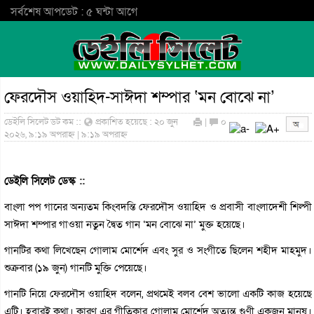
সর্বশেষ আপডেট : ৫ ঘন্টা আগে
ফেরদৌস ওয়াহিদ-সাঈদা শম্পার ‘মন বোঝে না’
ডেইলি সিলেট ডট কম ::
প্রকাশিত হয়েছে : ২০ জুন
|
০
২০২৬, ৯:১৯ অপরাহ্ন | ৯:১৯ অপরাহ্ন
ডেইলি সিলেট ডেস্ক ::
বাংলা পপ গানের অন্যতম কিংবদন্তি ফেরদৌস ওয়াহিদ ও প্রবাসী বাংলাদেশী শিল্পী
সাঈদা শম্পার গাওয়া নতুন দ্বৈত গান ‘মন বোঝে না’ মুক্ত হয়েছে।
গানটির কথা লিখেছেন গোলাম মোর্শেদ এবং সুর ও সংগীতে ছিলেন শহীদ মাহমুদ।
শুক্রবার (১৯ জুন) গানটি মুক্তি পেয়েছে।
গানটি নিয়ে ফেরদৌস ওয়াহিদ বলেন, প্রথমেই বলব বেশ ভালো একটি কাজ হয়েছে
এটি। হবারই কথা। কারণ এর গীতিকার গোলাম মোর্শেদ অত্যন্ত গুণী একজন মানুষ।