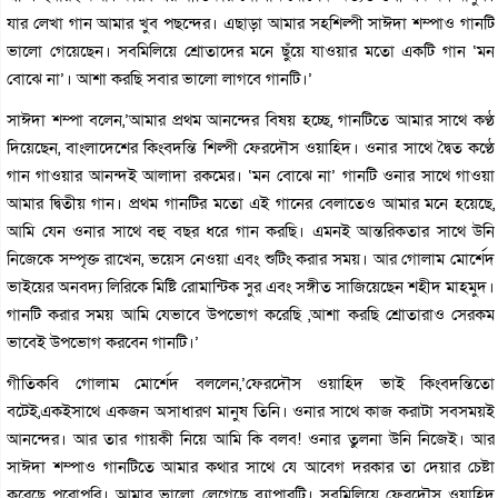
যার লেখা গান আমার খুব পছন্দের। এছাড়া আমার সহশিল্পী সাঈদা শম্পাও গানটি
ভালো গেয়েছেন। সবমিলিয়ে শ্রোতাদের মনে ছুঁয়ে যাওয়ার মতো একটি গান ‘মন
বোঝে না’। আশা করছি সবার ভালো লাগবে গানটি।’
সাঈদা শম্পা বলেন,’আমার প্রথম আনন্দের বিষয় হচ্ছে, গানটিতে আমার সাথে কণ্ঠ
দিয়েছেন, বাংলাদেশের কিংবদন্তি শিল্পী ফেরদৌস ওয়াহিদ। ওনার সাথে দ্বৈত কণ্ঠে
গান গাওয়ার আনন্দই আলাদা রকমের। ‘মন বোঝে না’ গানটি ওনার সাথে গাওয়া
আমার দ্বিতীয় গান। প্রথম গানটির মতো এই গানের বেলাতেও আমার মনে হয়েছে,
আমি যেন ওনার সাথে বহু বছর ধরে গান করছি। এমনই আন্তরিকতার সাথে উনি
নিজেকে সম্পৃক্ত রাখেন, ভয়েস নেওয়া এবং শুটিং করার সময়। আর গোলাম মোর্শেদ
ভাইয়ের অনবদ্য লিরিকে মিষ্টি রোমান্টিক সুর এবং সঙ্গীত সাজিয়েছেন শহীদ মাহমুদ।
গানটি করার সময় আমি যেভাবে উপভোগ করেছি ,আশা করছি শ্রোতারাও সেরকম
ভাবেই উপভোগ করবেন গানটি।’
গীতিকবি গোলাম মোর্শেদ বললেন,’ফেরদৌস ওয়াহিদ ভাই কিংবদন্তিতো
বটেই,একইসাথে একজন অসাধারণ মানুষ তিনি। ওনার সাথে কাজ করাটা সবসময়ই
আনন্দের। আর তার গায়কী নিয়ে আমি কি বলব! ওনার তুলনা উনি নিজেই। আর
সাঈদা শম্পাও গানটিতে আমার কথার সাথে যে আবেগ দরকার তা দেয়ার চেষ্টা
করেছে পুরোপুরি। আমার ভালো লেগেছে ব্যাপারটি। সবমিলিয়ে ফেরদৌস ওয়াহিদ