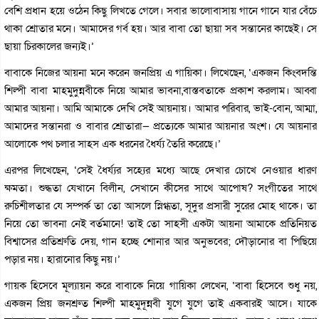
বেশি প্রধান হয়ে ওঠেন কিছু লিখতে গেলে। সবার ভালোবাসায় গানে গানে যার বেঁচে
থাকা শ্রোতার মনে। আমাদের গর্ব হয়। আর বাবা তো ছায়া সব সন্তানের কাছেই। সে
ছায়া চিরকালের জন‍্যই।’
বাবাকে নিজের আয়না মনে করেন জনপ্রিয় এ গায়িকা। লিখেছেন, ‘একজন কিংবদন্তি
শিল্পী বাবা মাহমুদুন্নবীকে নিয়ে আমার ভাবনা,বাস্তবতাকে প্রকাশ করলাম। আব্বা
আমার আয়না। আমি আমাকে দেখি সেই আয়নায়। আমার পরিবার, ভাই-বোন, আম্মা,
আমাদের সন্তানরা ও বাবার শ্রোতারা— প্রত্যেকে আমার আয়নার অংশ। যে আয়নার
আলোকে পথ চলার সাহস এক ধরনের ধৈর্য্য তৈরি করেছে।’
এরপর লিখেছেন, ‘সেই ধৈর্য্যর সহ্যের মধ্যে আছে দেখার চোখে নেওয়ার ধারণ
ক্ষমতা। শুদ্ধতা যেখানে বিলীন, সেখানে কীসের সাথে আপোষ? সংগীতের সাথে
রুচিশীলতার যে সম্পর্ক তা তো আসলে স্নিগ্ধতা, সূদুর প্রসারী সুরের মোহ থাকে। তা
নিয়ে তো ভাবনা নেই বর্তমানে! তাই তো সাহসী একটা আয়না আমাকে প্রতিনিয়ত
বিশ্বাসের প্রতিশ্রুতি দেয়, গান হচ্ছে শোনার আর অনুভবের; দৌড়ানোর বা পিছিয়ে
পড়ার নয়। হারানোর কিছু নয়।’
গায়ক হিসেবে মূল্যায়ন করে বাবাকে নিয়ে গায়িকা লেখেন, ‘বাবা হিসেবে শুধু নয়,
একজন প্রিয় জনশ্রুত শিল্পী মাহমুদূন্নবী যুগে যুগে তাই একবারই আসে। যাকে