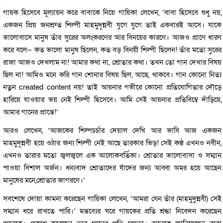
গায়ক হিসেবে মূল্যায়ন করে বাবাকে নিয়ে গায়িকা লেখেন, ‘বাবা হিসেবে শুধু নয়,
একজন প্রিয় জনশ্রুত শিল্পী মাহমুদূন্নবী যুগে যুগে তাই একবারই আসে। যাকে
ভালোবাসে মানুষ তাঁর সুরের অলংকরণের আর বিনয়ের কারণে। আজও প্রাণে ধারণ
করে বলে— কত ভালো মানুষ ছিলেন, কত বড় বিনয়ী শিল্পী ছিলেন! তাঁর মতো সুরের
রাজা আজও দেখলাম না! আমার কথা না, শ্রোতার কথা। তখন তো গান দেখার বিষয়
ছিল না! আমিও মনে করি গান শোনার বিষয় ছিল, আছে, থাকবে। গান কোনো নিত্য
নতুন created content নয়! তাই আয়নার গভীরে কোনো প্রতিযোগিতার দৌড়ে
হারিয়ে যাওয়ার ভয় নেই শিল্পী হিসেবে। আমি সেই আয়নার প্রতিবিম্বে দাঁড়িয়ে,
আমার গানের প্রান্তে!’
আরও লেখেন, ‘আজকের শিল্পচর্চার দেয়াল দেখি আর ভাবি আজ একজন
মাহমুদূন্নবী হয়ে ওঠার জন্য শিল্পী নেই আছে তারকার ভিড়! সেই কণ্ঠ এখনও নবীন,
এখনও তারার মতো জ্বলজ্বলে এক আলোকবর্তিকা। শ্রোতার ভালোবাসা ও সম্মান
পাওয়া বিশাল অর্জন। ধন্যবাদ শ্রোতাদের যাঁদের জন্য আব্বা অমর হয়ে আছেন
মানুষের মনে,শ্রোতার জাগরণে।’
সবশেষে দোয়া কামনা করেছেন গায়িকা লেখেন, ‘আমরা যেন তাঁর (মাহমুদুন্নবী) সেই
সম্মান ধরে রাখতে পারি।’ মন্তব্যের ঘরে গায়কের প্রতি শ্রদ্ধা নিবেদন করেছেন