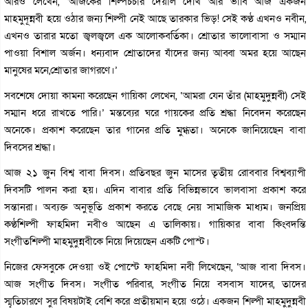
আরও লেখেন, ‘আজকের শিল্পচর্চার দেয়াল দেখি আর ভাবি আজ একজন
মাহমুদূন্নবী হয়ে ওঠার জন্য শিল্পী নেই আছে তারকার ভিড়! সেই কণ্ঠ এখনও নবীন,
এখনও তারার মতো জ্বলজ্বলে এক আলোকবর্তিকা। শ্রোতার ভালোবাসা ও সম্মান
পাওয়া বিশাল অর্জন। ধন্যবাদ শ্রোতাদের যাঁদের জন্য আব্বা অমর হয়ে আছেন
মানুষের মনে,শ্রোতার জাগরণে।’
সবশেষে দোয়া কামনা করেছেন গায়িকা লেখেন, ‘আমরা যেন তাঁর (মাহমুদুন্নবী) সেই
সম্মান ধরে রাখতে পারি।’ মন্তব্যের ঘরে গায়কের প্রতি শ্রদ্ধা নিবেদন করেছেন
অনেকে। প্রকাশ করেছেন তার গানের প্রতি মুগ্ধতা। অনেকে জানিয়েছেন বাবা
দিবসের শ্রদ্ধা।
আজ ২১ জুন বিশ্ব বাবা দিবস। প্রতিবছর জুন মাসের তৃতীয় রোববার বিশ্বব্যাপী
দিবসটি পালন করা হয়। এদিন বাবার প্রতি বিভিন্নভাবে ভালবাসা প্রকাশ করে
সন্তানরা। অব্যক্ত অনুভূতি প্রকাশ করতে বেছে নেয় সামাজিক মাধ্যম। জনপ্রিয়
কণ্ঠশিল্পী ফাহমিদা নবীও আছেন এ তালিকায়। গায়িকার বাবা কিংবদন্তি
সংগীতশিল্পী মাহমুদুন্নবীকে নিয়ে দিয়েছেন একটি পোস্ট।
নিজের ফেসবুকে দেওয়া ওই পোস্টে ফাহমিদা নবী লিখেছেন, ‘আজ বাবা দিবস।
আজ সংগীত দিবস। সংগীত পরিবার, সংগীত নিয়ে বসবাস যাদের, তাদের
স্মৃতিচারণে সুর বিষয়টাই বেশি করে প্রতীয়মান হয়ে ওঠে। একজন শিল্পী মাহমুদুন্নবী