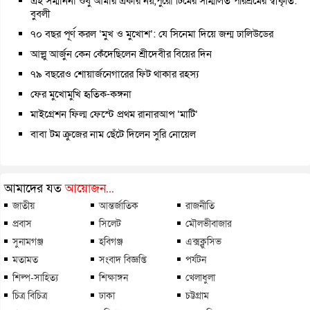
এই সম্মাননা শুধু আমার একার নয়,পুরো টিমের সম্মিলিত পরিশ্রমের স্বীকৃতি:
বুবলী
৭০ বছর পূর্ণ করল ‘মুখ ও মুখোশ’: যে সিনেমা দিয়ে জন্ম ঢালিউডের
আল্লু আর্জুন কেন কেঁদেছিলেন শ্রীদেবীর বিয়ের দিন
৭৯ বছরেও শোয়ার্জনেগারের ফিট থাকার রহস্য
ফের মুখোমুখি হৃতিক-কঙ্গনা
মাইগ্রেশন ফিল্ম ফেস্টে প্রথম রানারআপ ‘মাটি’
বাবা টম ক্রুজের নাম ছেঁটে দিলেন সুরি নোয়েল
আমাদের যত
আয়োজন...
জাতীয়
আন্তর্জাতিক
রাজনীতি
প্রবাস
সিলেট
মৌলভীবাজার
সুনামগঞ্জ
হবিগঞ্জ
এক্সক্লুসিভ
মতামত
সংবাদ বিজ্ঞপ্তি
পর্যটন
শিল্প-সাহিত্য
শিক্ষাঙ্গন
খেলাধুলা
চিত্র বিচিত্র
ঢাকা
চট্টগ্রাম