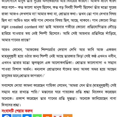
ভালোবাসে মানুষ তাঁর সুরের অলংকরণের আর বিনয়ের কারণে। আজও প্রাণে ধারণ
করে বলে— কত ভালো মানুষ ছিলেন, কত বড় বিনয়ী শিল্পী ছিলেন! তাঁর মতো সুরের
রাজা আজও দেখলাম না! আমার কথা না, শ্রোতার কথা। তখন তো গান দেখার বিষয়
ছিল না! আমিও মনে করি গান শোনার বিষয় ছিল, আছে, থাকবে। গান কোনো নিত্য
নতুন created content নয়! তাই আয়নার গভীরে কোনো প্রতিযোগিতার দৌড়ে
হারিয়ে যাওয়ার ভয় নেই শিল্পী হিসেবে। আমি সেই আয়নার প্রতিবিম্বে দাঁড়িয়ে,
আমার গানের প্রান্তে!’
আরও লেখেন, ‘আজকের শিল্পচর্চার দেয়াল দেখি আর ভাবি আজ একজন
মাহমুদূন্নবী হয়ে ওঠার জন্য শিল্পী নেই আছে তারকার ভিড়! সেই কণ্ঠ এখনও নবীন,
এখনও তারার মতো জ্বলজ্বলে এক আলোকবর্তিকা। শ্রোতার ভালোবাসা ও সম্মান
পাওয়া বিশাল অর্জন। ধন্যবাদ শ্রোতাদের যাঁদের জন্য আব্বা অমর হয়ে আছেন
মানুষের মনে,শ্রোতার জাগরণে।’
সবশেষে দোয়া কামনা করেছেন গায়িকা লেখেন, ‘আমরা যেন তাঁর (মাহমুদুন্নবী) সেই
সম্মান ধরে রাখতে পারি।’ মন্তব্যের ঘরে গায়কের প্রতি শ্রদ্ধা নিবেদন করেছেন
অনেকে। প্রকাশ করেছেন তার গানের প্রতি মুগ্ধতা। অনেকে জানিয়েছেন বাবা
দিবসের শ্রদ্ধা।
সংবাদটি শেয়ার করুন