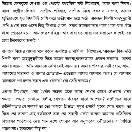
নিজের ফেসবুকে দেওয়া ওই পোস্টে ফাহমিদা নবী লিখেছেন, ‘আজ বাবা দিবস।
আজ সংগীত দিবস। সংগীত পরিবার, সংগীত নিয়ে বসবাস যাদের, তাদের
স্মৃতিচারণে সুর বিষয়টাই বেশি করে প্রতীয়মান হয়ে ওঠে। একজন শিল্পী মাহমুদুন্নবী
বেশি প্রধান হয়ে ওঠেন কিছু লিখতে গেলে। সবার ভালোবাসায় গানে গানে যার বেঁচে
থাকা শ্রোতার মনে। আমাদের গর্ব হয়। আর বাবা তো ছায়া সব সন্তানের কাছেই। সে
ছায়া চিরকালের জন‍্যই।’
বাবাকে নিজের আয়না মনে করেন জনপ্রিয় এ গায়িকা। লিখেছেন, ‘একজন কিংবদন্তি
শিল্পী বাবা মাহমুদুন্নবীকে নিয়ে আমার ভাবনা,বাস্তবতাকে প্রকাশ করলাম। আব্বা
আমার আয়না। আমি আমাকে দেখি সেই আয়নায়। আমার পরিবার, ভাই-বোন, আম্মা,
আমাদের সন্তানরা ও বাবার শ্রোতারা— প্রত্যেকে আমার আয়নার অংশ। যে আয়নার
আলোকে পথ চলার সাহস এক ধরনের ধৈর্য্য তৈরি করেছে।’
এরপর লিখেছেন, ‘সেই ধৈর্য্যর সহ্যের মধ্যে আছে দেখার চোখে নেওয়ার ধারণ
ক্ষমতা। শুদ্ধতা যেখানে বিলীন, সেখানে কীসের সাথে আপোষ? সংগীতের সাথে
রুচিশীলতার যে সম্পর্ক তা তো আসলে স্নিগ্ধতা, সূদুর প্রসারী সুরের মোহ থাকে। তা
নিয়ে তো ভাবনা নেই বর্তমানে! তাই তো সাহসী একটা আয়না আমাকে প্রতিনিয়ত
বিশ্বাসের প্রতিশ্রুতি দেয়, গান হচ্ছে শোনার আর অনুভবের; দৌড়ানোর বা পিছিয়ে
পড়ার নয়। হারানোর কিছু নয়।’