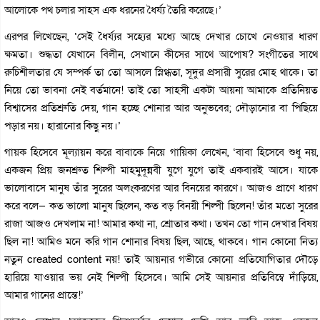
আলোকে পথ চলার সাহস এক ধরনের ধৈর্য্য তৈরি করেছে।’
এরপর লিখেছেন, ‘সেই ধৈর্য্যর সহ্যের মধ্যে আছে দেখার চোখে নেওয়ার ধারণ
ক্ষমতা। শুদ্ধতা যেখানে বিলীন, সেখানে কীসের সাথে আপোষ? সংগীতের সাথে
রুচিশীলতার যে সম্পর্ক তা তো আসলে স্নিগ্ধতা, সূদুর প্রসারী সুরের মোহ থাকে। তা
নিয়ে তো ভাবনা নেই বর্তমানে! তাই তো সাহসী একটা আয়না আমাকে প্রতিনিয়ত
বিশ্বাসের প্রতিশ্রুতি দেয়, গান হচ্ছে শোনার আর অনুভবের; দৌড়ানোর বা পিছিয়ে
পড়ার নয়। হারানোর কিছু নয়।’
গায়ক হিসেবে মূল্যায়ন করে বাবাকে নিয়ে গায়িকা লেখেন, ‘বাবা হিসেবে শুধু নয়,
একজন প্রিয় জনশ্রুত শিল্পী মাহমুদূন্নবী যুগে যুগে তাই একবারই আসে। যাকে
ভালোবাসে মানুষ তাঁর সুরের অলংকরণের আর বিনয়ের কারণে। আজও প্রাণে ধারণ
করে বলে— কত ভালো মানুষ ছিলেন, কত বড় বিনয়ী শিল্পী ছিলেন! তাঁর মতো সুরের
রাজা আজও দেখলাম না! আমার কথা না, শ্রোতার কথা। তখন তো গান দেখার বিষয়
ছিল না! আমিও মনে করি গান শোনার বিষয় ছিল, আছে, থাকবে। গান কোনো নিত্য
নতুন created content নয়! তাই আয়নার গভীরে কোনো প্রতিযোগিতার দৌড়ে
হারিয়ে যাওয়ার ভয় নেই শিল্পী হিসেবে। আমি সেই আয়নার প্রতিবিম্বে দাঁড়িয়ে,
আমার গানের প্রান্তে!’