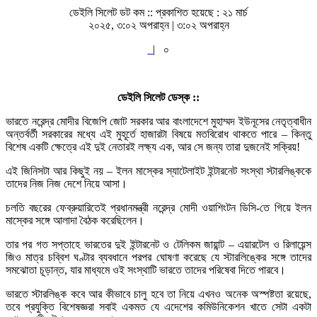
ডেইলি সিলেট ডট কম ::
প্রকাশিত হয়েছে : ২১ মার্চ
২০২৫, ৩:০২ অপরাহ্ন | ৩:০২ অপরাহ্ন
|
০
ডেইলি সিলেট ডেস্ক ::
ভারতে নরেন্দ্র মোদীর বিজেপি জোট সরকার আর বাংলাদেশে মুহাম্মদ ইউনূসের নেতৃত্বাধীন
অন্তর্বর্তী সরকারের মধ্যে এই মুহূর্তে হাজারটা বিষয়ে মতবিরোধ থাকতে পারে – কিন্তু
বিশেষ একটি ক্ষেত্রে এই দুই নেতারই লক্ষ্য এক, আর সে জন্য তারা দুজনেই সক্রিয়!
এই জিনিসটা আর কিছুই নয় – ইলন মাস্কের স্যাটেলাইট ইন্টারনেট সংস্থা স্টারলিঙ্ককে
তাদের নিজ নিজ দেশে নিয়ে আসা।
চলতি বছরের ফেব্রুয়ারিতেই প্রধানমন্ত্রী নরেন্দ্র মোদী ওয়াশিংটন ডিসি-তে গিয়ে ইলন
মাস্কের সঙ্গে আলাদা বৈঠক করেছিলেন।
তার পর গত সপ্তাহে ভারতের দুই ইন্টারনেট ও টেলিকম জায়ান্ট – এয়ারটেল ও রিলায়েন্স
জিও মাত্র চব্বিশ ঘণ্টার ব্যবধানে পরপর ঘোষণা করেছে যে স্টারলিঙ্কের সঙ্গে তাদের
সমঝোতা চূড়ান্ত, যার মাধ্যমে ওই সংস্থাটি ভারতে তাদের পরিষেবা দিতে পারবে।
ভারতে স্টারলিঙ্ক কবে আর কীভাবে চালু হবে তা নিয়ে এখনও অনেক অস্পষ্টতা রয়েছে,
তবে প্রযুক্তি বিশেষজ্ঞরা সবাই একমত যে এদেশের কমিউনিকেশন খাতে সেটা একটা