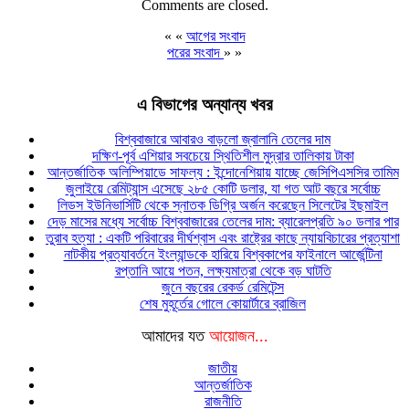
Comments are closed.
« «
আগের সংবাদ
পরের সংবাদ
» »
এ বিভাগের অন্যান্য খবর
বিশ্ববাজারে আবারও বাড়লো জ্বালানি তেলের দাম
দক্ষিণ-পূর্ব এশিয়ার সবচেয়ে স্থিতিশীল মুদ্রার তালিকায় টাকা
আন্তর্জাতিক অলিম্পিয়াডে সাফল্য : ইন্দোনেশিয়ায় যাচ্ছে জেসিপিএসসির তামিম
জুলাইয়ে রেমিট্যান্স এসেছে ২৮৫ কোটি ডলার, যা গত আট বছরে সর্বোচ্চ
লিডস ইউনিভার্সিটি থেকে স্নাতক ডিগ্রি অর্জন করেছেন সিলেটের ইছমাইল
দেড় মাসের মধ্যে সর্বোচ্চ বিশ্ববাজারের তেলের দাম: ব্যারেলপ্রতি ৯০ ডলার পার
তুরাব হত্যা : একটি পরিবারের দীর্ঘশ্বাস এবং রাষ্ট্রের কাছে ন্যায়বিচারের প্রত্যাশা
নাটকীয় প্রত্যাবর্তনে ইংল্যান্ডকে হারিয়ে বিশ্বকাপের ফাইনালে আর্জেন্টিনা
রপ্তানি আয়ে পতন, লক্ষ্যমাত্রা থেকে বড় ঘাটতি
জুনে বছরের রেকর্ড রেমিটেন্স
শেষ মুহূর্তের গোলে কোয়ার্টারে ব্রাজিল
আমাদের যত
আয়োজন...
জাতীয়
আন্তর্জাতিক
রাজনীতি