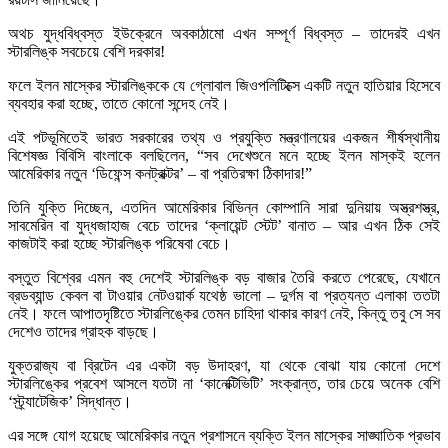
অথচ যুদ্ধবিধ্বস্ত ইউক্রেনে অবকাঠামো এখন সম্পূর্ণ বিধ্বস্ত – তাদেরই এখন
স্টারলিঙ্ক সবচেয়ে বেশি দরকার!
ফলে ইলন মাস্কের স্টারলিঙ্ককে যে গ্লোবাল জিওপলিটিক্সে একটি নতুন হাতিয়ার হিসেবে
ব্যবহার করা হচ্ছে, তাতে কোনো সন্দেহ নেই।
এই পটভূমিতেই ভারত সরকারের তথ্য ও প্রযুক্তি মন্ত্রণালয়ের একজন শীর্ষস্থানীয়
বিশেষজ্ঞ বিবিসি বাংলাকে বলছিলেন, “সব দেখেশুনে মনে হচ্ছে ইলন মাস্কই হলেন
আমেরিকার নতুন ‘ডিফেন্স কনট্রাক্টর’ – বা প্রতিরক্ষা ঠিকাদার!”
তিনি যুক্তি দিচ্ছেন, এতদিন আমেরিকার বিভিন্ন কোম্পানি সারা দুনিয়ায় অস্ত্রশস্ত্র,
সাবমেরিন বা যুদ্ধজাহাজ বেচে তাদের ‘ক্লায়েন্ট স্টেট’ বানাত – আর এখন ঠিক সেই
কাজটাই করা হচ্ছে স্টারলিঙ্ক পরিষেবা বেচে।
বস্তুত বিশ্বের এমন বহু দেশেই স্টারলিঙ্ক বড় বাজার তৈরি করতে পেরেছে, যেখানে
ব্রডব্যান্ড কেবল বা টাওয়ার নেটওয়ার্ক যথেষ্ঠ ভালো – দুর্গম বা প্রত্যন্ত এলাকা ততটা
নেই। ফলে আপাতদৃষ্টিতে স্টারলিঙ্কের তেমন চাহিদা থাকার কারণ নেই, কিন্তু তবু সে সব
দেশেও তাদের গ্রাহক বাড়ছে।
যুক্তরাজ্য বা ব্রিটেন এর একটা বড় উদাহরণ, যা থেকে বোঝা যায় কোনো দেশে
স্টারলিঙ্কের প্রবেশ আসলে যতটা না ‘কানেক্টিভিটি’ সংক্রান্ত, তার চেয়ে অনেক বেশি
‘স্ট্র্যাটেজিক’ সিদ্ধান্ত।
এর সঙ্গে যোগ হয়েছে আমেরিকার নতুন প্রশাসনে ব্যক্তি ইলন মাস্কের সাঙ্ঘাতিক প্রভাব