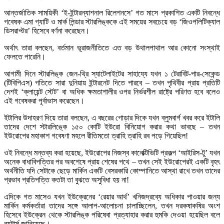
আন্তর্জাতিক সাময়িকী ‘ই-ইন্টারন্যাশনাল রিলেশনসে’ গত মাসে প্রকাশিত একটি নিবন্ধে
গবেষক এমা গ্যাটি ও মার্ক লিন্ডার স্টারলিঙ্ককে এই সময়ের সবচেয়ে বড় ‘জিওপলিটিক্যাল
ডিসরাপ্টর’ হিসেবে বর্ণনা করেছেন।
অর্থাৎ তারা বলছেন, বর্তমান ভূরাজনীতিতে এত বড় উথালপাথাল আর কোনো সংস্থাই
ফেলতে পারেনি।
আগামী দিনে স্টারলিঙ্ক জেন-থ্রি স্যাটেলাইটের সাহায্যে যখন ১ টেরাবিট-পার-সেকেন্ড
(টিবিপিএস) গতিতে সারা দুনিয়ায় ইন্টারনেট দিতে পারবে – তখন পৃথিবীর প্রায় প্রতিটি
দেশই ‘ক্লায়েন্ট স্টেট’ বা অধিক ক্ষমতাশালীর ওপর নির্ভরশীল রাষ্ট্রে পরিণত হবে বলেও
এই গবেষকরা পূর্বাভাস করেছেন।
ইটালির উদাহরণ দিয়ে তারা বলছেন, এ বছরের গোড়ার দিকে যখন ব্লুমবার্গ খবর করে ইটালি
তাদের দেশে স্টারলিঙ্কে ১৫০ কোটি ইউরো বিনিয়োগ করার কথা ভাবছে – তখন
ইউরোপের মহাকাশ গবেষণা মহলে রীতিমতো ত্রাহি ত্রাহি রব পড়ে গিয়েছিল!
ওই নিবন্ধে মন্তব্য করা হয়েছে, ইউরোপের নিজস্ব কানেক্টিভিটি প্রকল্প ‘আইরিস-টু’ যখন
অনেক বাধাবিপত্তির পর অবশেষে প্রায় শেষের পথে – তখন সেই ইউরোপেরই একটি বৃহৎ
অর্থনীতি যদি সেটাকে ছেড়ে মার্কিন একটি বেসরকারি কোম্পানিতে আস্থা রাখে তখন তাদের
প্রভাব প্রতিপত্তি কতটা তা বুঝতে অসুবিধা হয় না!
এদিকে গত মাসেও যখন ইউক্রেনের ‘রেয়ার আর্থ’ খনিজদ্রব্যে অধিকার পাওয়ার জন্য
মার্কিন কর্মকর্তারা তাদের সঙ্গে আলাপ-আলোচনা চালাচ্ছিলেন, তখন দরকষাকষির অংশ
হিসেবে ইউক্রেন থেকে স্টারলিঙ্ক পরিষেবা প্রত্যাহার করার হুমকি দেওয়া হয়েছিল বলে
রয়টার্স জানিয়েছে।