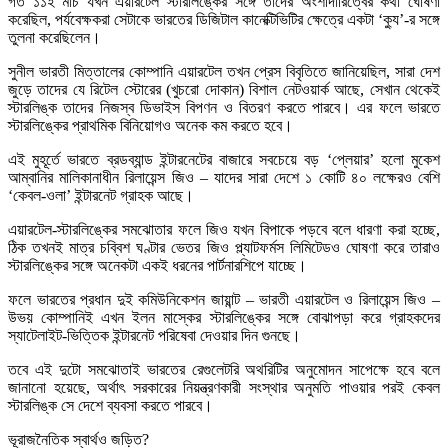
গত ১১ই মার্চ যখন এয়ারটেল স্টারলিঙ্কের সঙ্গে তাদের অংশীদারিত্বের কথা ঘোষণা
করেছিল, পর্যবেক্ষকরা সেটাকে ভারতের ডিজিটাল কানেক্টিভিটির ক্ষেত্রে একটা ‘ক্যু’-র সঙ্গে
তুলনা করেছিলেন।
সুনীল ভারতী মিত্তালের কোম্পানি এয়ারটেল তখন প্রেস বিবৃতিতে জানিয়েছিল, সারা দেশ
জুড়ে তাদের যে রিটেল স্টোরের (খুচরো দোকান) বিশাল নেটওয়ার্ক আছে, সেখান থেকেই
স্টারলিঙ্ক তাদের নিজস্ব ডিভাইস বিপণন ও বিতরণ করতে পারবে। এর ফলে ভারতে
স্টারলিঙ্কের প্রাথমিক বিনিয়োগও অনেক কম করতে হবে।
এই মুহূর্তে ভারতে ব্রডব্যান্ড ইন্টারনেটের বাজারে সবচেয়ে বড় ‘প্লেয়ার’ হলো মুকেশ
আম্বানির মালিকানাধীন রিলায়েন্স জিও – যাদের সারা দেশে ১ কোটি ৪০ লক্ষেরও বেশি
‘কেবল-ওলা’ ইন্টারনেট গ্রাহক আছে।
এয়ারটেল-স্টারলিঙ্কের সমঝোতার ফলে জিও যখন বিপাকে পড়বে বলে ধারণা করা হচ্ছে,
ঠিক তখনই মাত্র চব্বিশ ঘণ্টার ভেতর জিও প্ল্যাটফর্মস লিমিটেডও ঘোষণা করে তারাও
স্টারলিঙ্কের সঙ্গে অনেকটা একই ধরনের পার্টনারশিপে যাচ্ছে।
ফলে ভারতের প্রধান দুই কমিউনিকেশন জায়ান্ট – ভারতী এয়ারটেল ও রিলায়েন্স জিও –
উভয় কোম্পানিই এখন ইলন মাস্কের স্টারলিঙ্কের সঙ্গে বোঝাপড়া করে গ্রাহকদের
স্যাটেলাইট-ভিত্তিক ইন্টারনেট পরিষেবা দেওয়ার দিন গুনছে।
তবে এই দুটো সমঝোতাই ভারতের রেগুলেটরি অথরিটির অনুমোদন সাপেক্ষে হবে বলে
জানানো হয়েছে, অর্থাৎ সরকারের নিয়ন্ত্রণকারী সংস্থার অনুমতি পাওয়ার পরই কেবল
স্টারলিঙ্ক সে দেশে ব্যবসা করতে পারবে।
ভূরাজনৈতিক স্বার্থও জড়িত?