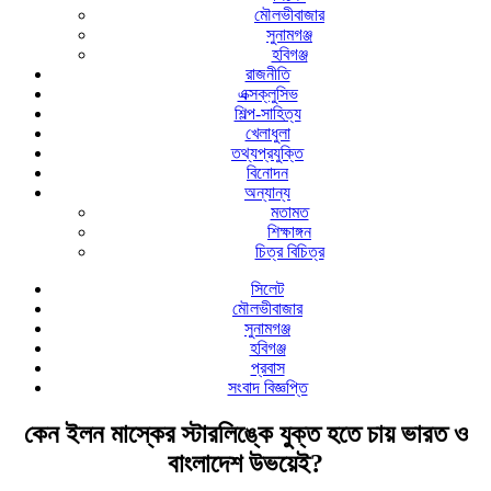
মৌলভীবাজার
সুনামগঞ্জ
হবিগঞ্জ
রাজনীতি
এক্সক্লুসিভ
শিল্প-সাহিত্য
খেলাধুলা
তথ্যপ্রযুক্তি
বিনোদন
অন্যান্য
মতামত
শিক্ষাঙ্গন
চিত্র বিচিত্র
সিলেট
মৌলভীবাজার
সুনামগঞ্জ
হবিগঞ্জ
প্রবাস
সংবাদ বিজ্ঞপ্তি
কেন ইলন মাস্কের স্টারলিঙ্কে যুক্ত হতে চায় ভারত ও
বাংলাদেশ উভয়েই?