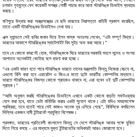
চলমান গৃহযুদ্ধে বেশ কয়েকটি সশস্ত্র গোষ্ঠী পাচার করে আনা স্টারলিঙ্ক ডিভাইস ব্যবহার
করছে।
মণিপুরে উদ্ধার করা অস্ত্রশস্ত্রের যে ছবি ভারতের নিরাপত্তা বাহিনী প্রকাশ করেছিল,
তাতে একটি স্টারলিঙ্কের ডিভাইসও দেখা যায়।
এক্স হ্যান্ডলে সেই ছবির জবাব দিয়ে ইলন মাস্ক অতঃপর লেখেন, “এটা সম্পূর্ণ মিথ্যা।
ভারতের আকাশে স্টাররিঙ্কের স্যাটেলাইট বিম সুইচ অফ করা আছে।”
তবে যে কোনো কারণেই হোক, স্টারলিঙ্ককে ঘিরে ভারতের সরকারি মহলে সন্দেহ ও সংশয়
আপাতত অনেকটাই কেটেছে বলে ধারণা করা হচ্ছে।
“এর একটা কারণ হতে পারে স্টারলিঙ্ক ভারতে তাদের যন্ত্রপাতি কিন্তু নিজেরা বেচবে না,
এগুলো বিলি করা হবে এয়ারেটল ও জিও-র মতো দুটো ভারতীয় কোম্পানির মাধ্যমে।
ভারতে স্টারলিঙ্কের নিজস্ব কোনো গ্রাহকও থাকবে না, এরা হবেন ওই দুটি কোম্পানির
গ্রাহক।”
“আমি অনুমান করছি স্টারলিঙ্কের ডিভাইসে এখানে একটা কোনো বাড়তি সফটওয়্যার
যোগ করা হবে, যাতে ডেটা মনিটরিং করার একটা সুযোগ থাকে। এটা যদিও সময়সাপেক্ষ
প্রক্রিয়া, তবে হতেই পারে সেই কাজও অনেক দূর এগিয়ে গেছে”, বিবিসিকে বলছিলেন
দিল্লির একজন নামী ইন্টারনেট প্রযুক্তি বিশেষজ্ঞ।
প্রসঙ্গত, ভারতের প্রতিবেশী বাংলাদেশ কিন্তু সে দেশে স্টারলিঙ্ক আনার পক্ষে যুক্তি
দিতে গিয়ে বলছে – এর মাধ্যমে মুক্ত ইন্টারনেটের অধিকারই আরও জোরালো হবে।