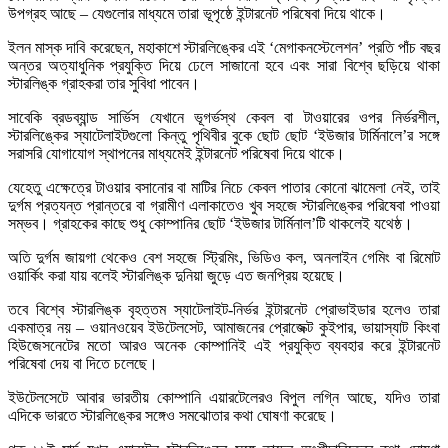
উপগ্রহ আছে – যেগুলোর মাধ্যমে তারা ভূপৃষ্ঠে ইন্টারনেট পরিষেবা দিয়ে থাকে।
ইলন মাস্ক দাবি করেছেন, মহাকাশে স্টারলিঙ্কের এই ‘মেগাকনস্টেলেশন’ প্রতি পাঁচ বছর
অন্তর অত্যাধুনিক প্রযুক্তি দিয়ে ঢেলে সাজানো হবে এবং সারা বিশ্বে ছড়িয়ে থাকা
স্টারলিঙ্ক গ্রাহকরা তার সুবিধা পাবেন।
সাবেকি ব্রডব্যান্ড সার্ভিস যেখানে ভূগর্ভস্থ কেবল বা টাওয়ারের ওপর নির্ভরশীল,
স্টারলিঙ্কের স্যাটেলাইটগুলো কিন্তু পৃথিবীর বুকে ছোট ছোট ‘ইউজার টার্মিনালে’র সঙ্গে
সরাসরি যোগাযোগ স্থাপনের মাধ্যমেই ইন্টারনেট পরিষেবা দিয়ে থাকে।
যেহেতু এক্ষেত্রে টাওয়ার বসানোর বা মাটির নিচে কেবল পাতার কোনো ঝামেলা নেই, তাই
দুর্গম প্রত্যন্ত প্রান্তরে বা গ্রামীণ এলাকাতেও খুব সহজে স্টারলিঙ্কের পরিষেবা পাওয়া
সম্ভব। গ্রাহকের কাছে শুধু কোম্পানির ছোট ‘ইউজার টার্মিনাল’টি থাকলেই যথেষ্ঠ।
অতি দুর্গম জায়গা থেকেও বেশ সহজে স্ট্রিমিং, ভিডিও কল, অনলাইন গেমিং বা রিমোট
ওয়ার্কিং করা যায় বলেই স্টারলিঙ্ক দুনিয়া জুড়ে এত জনপ্রিয় হয়েছে।
তবে বিশ্বে স্টারলিঙ্ক বৃহত্তম স্যাটেলাইট-নির্ভর ইন্টারনেট প্রোভাইডার হলেও তারা
একমাত্র নয় – ওয়ানওয়েব ইউটেলসেট, আমাজনের প্রোজেক্ট কুইপার, ভায়াস্যাট কিংবা
হিউজেসনেটের মতো আরও অনেক কোম্পানিই এই প্রযুক্তি ব্যবহার করে ইন্টারনেট
পরিষেবা দেয় বা দিতে চলেছে।
ইউটেলসেটে আবার ভারতীয় কোম্পানি এয়ারটেলেরও বিপুল লগ্নি আছে, যদিও তারা
এদিকে ভারতে স্টারলিঙ্কের সঙ্গেও সমঝোতার কথা ঘোষণা করেছে।