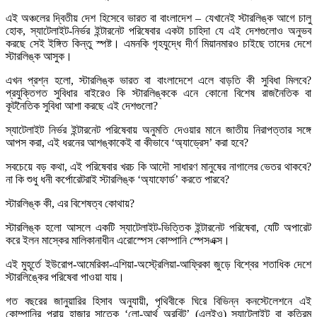
এই অঞ্চলের দ্বিতীয় দেশ হিসেবে ভারত বা বাংলাদেশ – যেখানেই স্টারলিঙ্ক আগে চালু
হোক, স্যাটেলাইট-নির্ভর ইন্টারনেট পরিষেবার একটা চাহিদা যে এই দেশগুলোও অনুভব
করছে সেই ইঙ্গিত কিন্তু স্পষ্ট। এমনকি গৃহযুদ্ধে দীর্ণ মিয়ানমারও চাইছে তাদের দেশে
স্টারলিঙ্ক আসুক।
এখন প্রশ্ন হলো, স্টারলিঙ্ক ভারত বা বাংলাদেশে এলে বাড়তি কী সুবিধা মিলবে?
প্রযুক্তিগত সুবিধার বাইরেও কি স্টারলিঙ্ককে এনে কোনো বিশেষ রাজনৈতিক বা
কূটনৈতিক সুবিধা আশা করছে এই দেশগুলো?
স্যাটেলাইট নির্ভর ইন্টারনেট পরিষেবায় অনুমতি দেওয়ার মানে জাতীয় নিরাপত্তার সঙ্গে
আপস করা, এই ধরনের আশঙ্কাকেই বা কীভাবে ‘অ্যাড্রেস’ করা হবে?
সবচেয়ে বড় কথা, এই পরিষেবার খরচ কি আদৌ সাধারণ মানুষের নাগালের ভেতর থাকবে?
না কি শুধু ধনী কর্পোরেটরাই স্টারলিঙ্ক ‘অ্যাফোর্ড’ করতে পারবে?
স্টারলিঙ্ক কী, এর বিশেষত্ব কোথায়?
স্টারলিঙ্ক হলো আসলে একটি স্যাটেলাইট-ভিত্তিক ইন্টারনেট পরিষেবা, যেটি অপারেট
করে ইলন মাস্কের মালিকানাধীন এরোস্পেস কোম্পানি স্পেসএক্স।
এই মুহূর্তে ইউরোপ-আমেরিকা-এশিয়া-অস্ট্রেলিয়া-আফ্রিকা জুড়ে বিশ্বের শতাধিক দেশে
স্টারলিঙ্কের পরিষেবা পাওয়া যায়।
গত বছরের জানুয়ারির হিসাব অনুযায়ী, পৃথিবীকে ঘিরে বিভিন্ন কনস্টেলেশনে এই
কোম্পানির প্রায় হাজার সাতেক ‘লো-আর্থ অরবিট’ (এলইও) স্যাটেলাইট বা কৃত্রিম