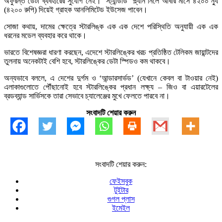
অফুরন্ত ডেটা ব্যবহারের সুযোগ নেই। ‘স্ট্যান্ডার্ড’ প্ল্যান নিলে আবার মাসে ৪২০০ ন্যু
(৪২০০ রুপি) দিয়েই গ্রাহক আনলিমিটেড ইউসেজ পাবেন।
সোজা কথায়, দামের ক্ষেত্রে স্টারলিঙ্ক এক এক দেশে পরিস্থিতি অনুযায়ী এক এক
ধরনের মডেল ব্যবহার করে থাকে।
ভারতে বিশেষজ্ঞরা ধারণা করছেন, এদেশে স্টারলিঙ্কের খরচ প্রতিষ্ঠিত টেলিকম জায়ান্টদের
তুলনায় অনেকটাই বেশি হবে, স্টারলিঙ্কের ডেটা স্পিডও কম থাকবে।
অন্যভাবে বললে, এ দেশের দুর্গম ও ‘আন্ডারসার্ভড’ (যেখানে কেবল বা টাওয়ার নেই)
এলাকাগুলোতে পৌঁছানোই হবে স্টারলিঙ্কের প্রধান লক্ষ্য – জিও বা এয়ারটেলের
ব্রডব্যান্ড সার্ভিসকে তারা সেভাবে চ্যালেঞ্জের মুখে ফেলতে পারবে না।
সংবাদটি শেয়ার করুন
সংবাদটি শেয়ার করুন:
ফেইসবুক
টুইটার
গুগল প্লাস
ইমেইল