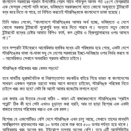
বাংলাদেশ সরকারের প্রধান উপদেষ্টার প্রেস সচিব শফিকুল আলম গত ২৫শে ফেব্রুয়ারি
এক ফেসবুক পোস্টে দাবি করেন, ভবিষ্যতে সরকারগুলো যাতে কোনো অজুহাতে ইন্টারনেট
বন্ধ করে দিতে না পারে, তা নিশ্চিত করতেই স্টারলিঙ্ককে বাংলাদেশে ডাকা হয়েছে।
তিনি আরও লেখেন, “বাংলাদেশে স্টারলিঙ্কের আসার অর্থ হচ্ছে, ভবিষ্যতে এ দেশে
কোনো সরকার ইন্টারনেট পুরোপুরি বন্ধ করে দিতে পারবে না। অন্তত নতুন কোনো
ইন্টারনেট বন্ধের চেষ্টার আঘাত বিপিও ফার্ম, কল সেন্টার ও ফ্রিল্যান্সারদের ওপর আসবে
না।”
তবে সম্প্রতি ইউক্রেনে আমেরিকার হুমকির মধ্যে এটা পরিষ্কার হয়ে গেছে, একটা দেশে
স্টারলিঙ্কের থাকা না-থাকা শুধু সে দেশের সরকারের ইচ্ছা-অনিচ্ছার ওপর নির্ভর করবে না
– আমেরিকাও সেখানে অবধারিত প্রভাব খাটাতে চাইবে।
স্টারলিঙ্ক পরিষেবার খরচ কেমন পড়বে?
তবে যাবতীয় ভূরাজনৈতিক বা নিরাপত্তাগত কচকচির বাইরে গিয়ে ভারত বা বাংলাদেশের
সাধারণ একজন গ্রাহক হয়তো সবার আগে জানতে চাইবেন, স্টারলিঙ্ক পরিষেবা নিতে
চাইলে খরচ কত হবে? সেটা কি আদৌ আমার বাজেটের নাগালে হবে?
এক কথায় এর উত্তর দেওয়া কঠিন – কারণ এই বাজারগুলোতে স্টারলিঙ্কের ‘প্রাইস
পয়েন্ট’ ঠিক কী হবে সেটা এখনও চূড়ান্ত করা হয়নি, আর তা ছাড়া বিশ্বের এক একটা
বাজারে তাদের পরিষেবার খরচও এক এক রকম।
বিশ্বের যে একশোটিরও বেশি দেশে স্টারলিঙ্ক এখন চালু আছে, সেখানে তাদের মান্থলি
সাবস্ক্রিপশন প্ল্যানগুলোর খরচ ১০ ডলার থেকে শুরু করে ৫০০ ডলার পর্যন্ত হয়ে থাকে।
আফ্রিকায় খরচ অনেক কম, ইউরোপে তুলনায় অনেক বেশি। তবে এটি আনলিমিটেড