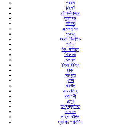
প্রবাস
সিলেট
মৌলভীবাজার
সুনামগঞ্জ
হবিগঞ্জ
এক্সক্লুসিভ
মতামত
সংবাদ বিজ্ঞপ্তি
পর্যটন
শিল্প-সাহিত্য
শিক্ষাঙ্গন
খেলাধুলা
চিত্র বিচিত্র
ঢাকা
চট্টগ্রাম
খুলনা
বরিশাল
ময়মনসিংহ
রাজশাহী
রংপুর
তথ্যপ্রযুক্তি
বিনোদন
লাইফ স্টাইল
সুসংবাদ প্রতিদিন