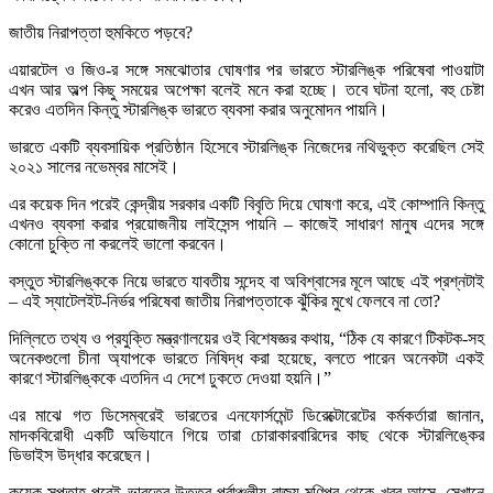
জাতীয় নিরাপত্তা হুমকিতে পড়বে?
এয়ারটেল ও জিও-র সঙ্গে সমঝোতার ঘোষণার পর ভারতে স্টারলিঙ্ক পরিষেবা পাওয়াটা
এখন আর অল্প কিছু সময়ের অপেক্ষা বলেই মনে করা হচ্ছে। তবে ঘটনা হলো, বহু চেষ্টা
করেও এতদিন কিন্তু স্টারলিঙ্ক ভারতে ব্যবসা করার অনুমোদন পায়নি।
ভারতে একটি ব্যবসায়িক প্রতিষ্ঠান হিসেবে স্টারলিঙ্ক নিজেদের নথিভুক্ত করেছিল সেই
২০২১ সালের নভেম্বর মাসেই।
এর কয়েক দিন পরেই কেন্দ্রীয় সরকার একটি বিবৃতি দিয়ে ঘোষণা করে, এই কোম্পানি কিন্তু
এখনও ব্যবসা করার প্রয়োজনীয় লাইসেন্স পায়নি – কাজেই সাধারণ মানুষ এদের সঙ্গে
কোনো চুক্তি না করলেই ভালো করবেন।
বস্তুত স্টারলিঙ্ককে নিয়ে ভারতে যাবতীয় সন্দেহ বা অবিশ্বাসের মূলে আছে এই প্রশ্নটাই
– এই স্যাটেলইট-নির্ভর পরিষেবা জাতীয় নিরাপত্তাকে ঝুঁকির মুখে ফেলবে না তো?
দিল্লিতে তথ্য ও প্রযুক্তি মন্ত্রণালয়ের ওই বিশেষজ্ঞর কথায়, “ঠিক যে কারণে টিকটক-সহ
অনেকগুলো চীনা অ্যাপকে ভারতে নিষিদ্ধ করা হয়েছে, বলতে পারেন অনেকটা একই
কারণে স্টারলিঙ্ককে এতদিন এ দেশে ঢুকতে দেওয়া হয়নি।”
এর মাঝে গত ডিসেম্বরেই ভারতের এনফোর্সমেন্ট ডিরেক্টোরেটের কর্মকর্তারা জানান,
মাদকবিরোধী একটি অভিযানে গিয়ে তারা চোরাকারবারিদের কাছ থেকে স্টারলিঙ্কের
ডিভাইস উদ্ধার করেছেন।
কয়েক সপ্তাহ পরেই ভারতের উত্তর-পূর্বাঞ্চলীয় রাজ্য মণিপুর থেকে খবর আসে, সেখানে