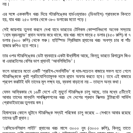
নয়।
এর সঙ্গে এককালীন খরচ দিয়ে স্টারলিঙ্কের হার্ডওয়্যারও (ডিভাইস) গ্রাহককে কিনতে
হয়, যার খরচ ২৫০ ডলার থেকে ৩৮০ ডলারের মতো পড়ে।
সেই জায়গায় তুলনা করলে দেখা যাবে ভারতের টেলিকম কোম্পানিগুলো অনেক সস্তায়
‘হোম ব্রডব্যান্ড’ প্ল্যান অফার করে থাকে, যার খরচ মাসে মাত্র ৫ ডলার (৪৫০ রুপি) বা ৭
ডলার (৬০০ রুপি) থেকে শুরু। হাইস্পিড প্রিমিয়াম প্ল্যানের খরচ অবশ্য চার বা পাঁচ
হাজার রুপিও হতে পারে।
তার ওপর স্টারলিঙ্কের ডেটা ব্যবহারে একটা ঊর্ধ্বসীমা আছে, কিন্তু ভারতে রিলায়েন্স জিও
বা এয়ারটেলের বেশির ভাগ প্ল্যানই ‘আনলিমিটেড’।
ফলে ভারতের মতো একটি ‘প্রাইস-সেনসিটিভ’ বা দাম-সচেতন বাজারে সফল হতে গেলে
স্টারলিঙ্ককে খুবই প্রতিযোগিতামূলক দামে প্ল্যান অফার করতে হবে। তবে এই বাজারে
প্রবেশ করাটাই যদি তাদের মূল লক্ষ্য হয়, ব্যবসা বাড়ানো নয় – তাহলে অন্য কথা।
যেমন আফ্রিকার যে ১৬টি দেশে এই মুহূর্তে স্টারলিঙ্ক চালু আছে, তার মধ্যে ৫টিতেই
আবার তাদের মান্থলি সাবস্ক্রিপশনের খরচ সে দেশের প্রধান ফিক্সড ইন্টারনেট সার্ভিস
প্রোভাইডারের তুলনায় কম।
হিমালয়ের কোলে ভুটানে স্টারলিঙ্ক সদ্যই পরিষেবা চালু করেছে – সেখানে আবার রয়েছে
তাদের দুটি প্ল্যান।
‘রেসিডেনশিয়াল লাইট’ প্ল্যানের খরচ মাসে ৩০০০ ন্যু (৩০০০ রুপি), কিন্তু তাতে