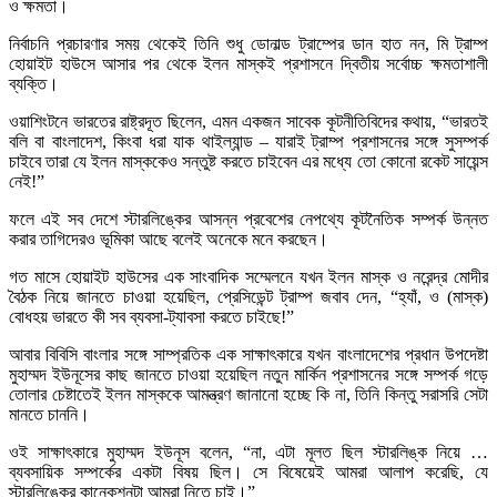
ও ক্ষমতা।
নির্বাচনি প্রচারণার সময় থেকেই তিনি শুধু ডোনাল্ড ট্রাম্পের ডান হাত নন, মি ট্রাম্প
হোয়াইট হাউসে আসার পর থেকে ইলন মাস্কই প্রশাসনে দ্বিতীয় সর্বোচ্চ ক্ষমতাশালী
ব্যক্তি।
ওয়াশিংটনে ভারতের রাষ্ট্রদূত ছিলেন, এমন একজন সাবেক কূটনীতিবিদের কথায়, “ভারতই
বলি বা বাংলাদেশ, কিংবা ধরা যাক থাইল্যান্ড – যারাই ট্রাম্প প্রশাসনের সঙ্গে সুসম্পর্ক
চাইবে তারা যে ইলন মাস্ককেও সন্তুষ্ট করতে চাইবেন এর মধ্যে তো কোনো রকেট সায়েন্স
নেই!”
ফলে এই সব দেশে স্টারলিঙ্কের আসন্ন প্রবেশের নেপথ্যে কূটনৈতিক সম্পর্ক উন্নত
করার তাগিদেরও ভূমিকা আছে বলেই অনেকে মনে করছেন।
গত মাসে হোয়াইট হাউসের এক সাংবাদিক সম্মেলনে যখন ইলন মাস্ক ও নরেন্দ্র মোদীর
বৈঠক নিয়ে জানতে চাওয়া হয়েছিল, প্রেসিডেন্ট ট্রাম্প জবাব দেন, “হ্যাঁ, ও (মাস্ক)
বোধহয় ভারতে কী সব ব্যবসা-ট্যাবসা করতে চাইছে!”
আবার বিবিসি বাংলার সঙ্গে সাম্প্রতিক এক সাক্ষাৎকারে যখন বাংলাদেশের প্রধান উপদেষ্টা
মুহাম্মদ ইউনূসের কাছ জানতে চাওয়া হয়েছিল নতুন মার্কিন প্রশাসনের সঙ্গে সম্পর্ক গড়ে
তোলার চেষ্টাতেই ইলন মাস্ককে আমন্ত্রণ জানানো হচ্ছে কি না, তিনি কিন্তু সরাসরি সেটা
মানতে চাননি।
ওই সাক্ষাৎকারে মুহাম্মদ ইউনূস বলেন, “না, এটা মূলত ছিল স্টারলিঙ্ক নিয়ে …
ব্যবসায়িক সম্পর্কের একটা বিষয় ছিল। সে বিষেয়েই আমরা আলাপ করেছি, যে
স্টারলিঙ্কের কানেকশনটা আমরা নিতে চাই।”