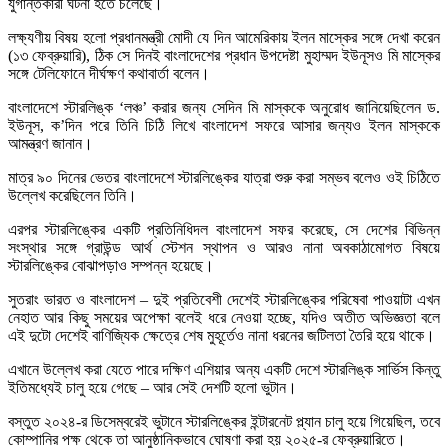
যুগান্তকারী ঘটনা হতে চলেছে।
লক্ষ্যণীয় বিষয় হলো প্রধানমন্ত্রী মোদী যে দিন আমেরিকায় ইলন মাস্কের সঙ্গে দেখা করেন
(১৩ ফেব্রুয়ারি), ঠিক সে দিনই বাংলাদেশের প্রধান উপদেষ্টা মুহাম্মদ ইউনূসও মি মাস্কের
সঙ্গে টেলিফোনে দীর্ঘক্ষণ কথাবার্তা বলেন।
বাংলাদেশে স্টারলিঙ্ক ‘লঞ্চ’ করার জন্য সেদিন মি মাস্ককে অনুরোধ জানিয়েছিলেন ড.
ইউনূস, ক’দিন পরে তিনি চিঠি লিখে বাংলাদেশ সফরে আসার জন্যও ইলন মাস্ককে
আমন্ত্রণ জানান।
মাত্র ৯০ দিনের ভেতর বাংলাদেশে স্টারলিঙ্কের যাত্রা শুরু করা সম্ভব বলেও ওই চিঠিতে
উল্লেখ করেছিলেন তিনি।
এরপর স্টারলিঙ্কের একটি প্রতিনিধিদল বাংলাদেশ সফর করেছে, সে দেশের বিভিন্ন
সংস্থার সঙ্গে গ্রাউন্ড আর্থ স্টেশন স্থাপন ও আরও নানা অবকাঠামোগত বিষয়ে
স্টারলিঙ্কের বোঝাপড়াও সম্পন্ন হয়েছে।
সুতরাং ভারত ও বাংলাদেশ – দুই প্রতিবেশী দেশেই স্টারলিঙ্কের পরিষেবা পাওয়াটা এখন
নেহাত আর কিছু সময়ের অপেক্ষা বলেই ধরে নেওয়া হচ্ছে, যদিও অতীত অভিজ্ঞতা বলে
এই দুটো দেশেই বাণিজ্যিক ক্ষেত্রে শেষ মুহূর্তেও নানা ধরনের জটিলতা তৈরি হয়ে থাকে।
এখানে উল্লেখ করা যেতে পারে দক্ষিণ এশিয়ার অন্য একটি দেশে স্টারলিঙ্ক সার্ভিস কিন্তু
ইতিমধ্যেই চালু হয়ে গেছে – আর সেই দেশটি হলো ভুটান।
বস্তুত ২০২৪-র ডিসেম্বরেই ভুটানে স্টারলিঙ্কের ইন্টারনেট প্ল্যান চালু হয়ে গিয়েছিল, তবে
কোম্পানির পক্ষ থেকে তা আনুষ্ঠানিকভাবে ঘোষণা করা হয় ২০২৫-র ফেব্রুয়ারিতে।