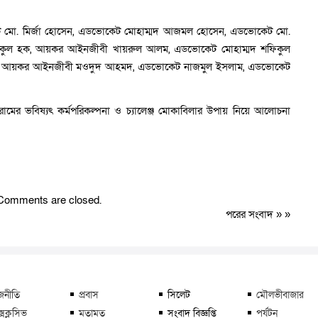
েট মো. মির্জা হোসেন, এডভোকেট মোহাম্মদ আজমল হোসেন, এডভোকেট মো.
কুল হক, আয়কর আইনজীবী খায়রুল আলম, এডভোকেট মোহাম্মদ শফিকুল
ান, আয়কর আইনজীবী মওদুদ আহমদ, এডভোকেট নাজমুল ইসলাম, এডভোকেট
ের ভবিষ্যৎ কর্মপরিকল্পনা ও চ্যালেঞ্জ মোকাবিলার উপায় নিয়ে আলোচনা
Comments are closed.
পরের সংবাদ
» »
জনীতি
প্রবাস
সিলেট
মৌলভীবাজার
্সক্লুসিভ
মতামত
সংবাদ বিজ্ঞপ্তি
পর্যটন