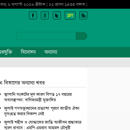
বার, ৬ অগাস্ট ২০২৬ খ্রীষ্টাব্দ | ২২ শ্রাবণ ১৪৩৩ বঙ্গাব্দ |
প্রযুক্তি
বিনোদন
অন্যান্য
এ বিভাগের অন্যান্য খবর
জ্বালানি সংকটের মূল কারণ বিগত ১৭ বছরের
অব্যবস্থাপনা: বাণিজ্যমন্ত্রী মুক্তাদির
জুলাই গণঅভ্যুত্থানের প্রত্যাশা পূরণে জাতীয় ঐক্য
সুসংহত করার বিকল্প নেই
জুলাই শহীদ ও যোদ্ধাদের জাতি আজীবন শ্রদ্ধাভরে
স্মরণ রাখবে : এমপি এমরান আহমদ চৌধুরী