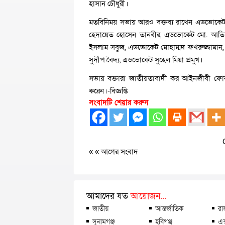
হাসান চৌধুরী।
মতবিনিময় সভায় আরও বক্তব্য রাখেন এডভোক
হেদায়েত হোসেন তানবীর, এডভোকেট মো. আতি
ইসলাম সবুজ, এডভোকেট মোহাম্মদ ফখরুজ্জাম
সুদীপ বৈদ্য, এডভোকেট সুহেল মিয়া প্রমুখ।
সভায় বক্তারা জাতীয়তাবাদী কর আইনজীবী ফোরাম
করেন।-বিজ্ঞপ্তি
সংবাদটি শেয়ার করুন
« «
আগের সংবাদ
আমাদের যত
আয়োজন...
জাতীয়
আন্তর্জাতিক
রা
সুনামগঞ্জ
হবিগঞ্জ
এক