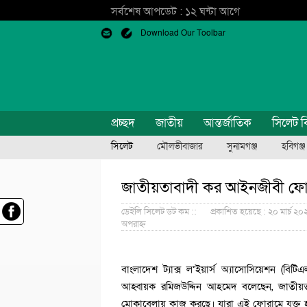
সর্বশেষ আপডেট : ১২ ঘন্টা আগে
Download Our Toolbar
প্রচ্ছদ
জাতীয়
আন্তর্জাতিক
সিলেট ব
সিলেট
মৌলভীবাজার
সুনামগঞ্জ
হবিগঞ্জ
জাতীয়তাবাদী কর আইনজীবী ফোর
ডেইলি সিলেট ডট কম ::
প্রকাশিত হয়েছে : ২০ মার্চ ২
অপরাহ্ন
বাংলাদেশ ট্যাক্স ল’ইয়ার্স অ্যাসোসিয়েশন 
আহ্বায়ক রমিজউদ্দিন আহমেদ বলেছেন, জাতীয়
মোকাবেলায় কাজ করছে। যারা এই ফোরামে যুক্ত হতে