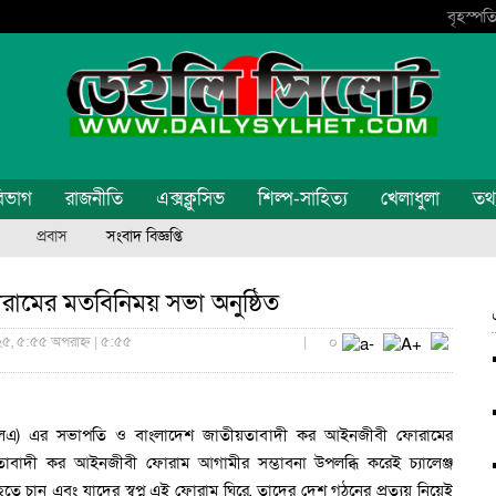
বৃহস্পতি
িভাগ
রাজনীতি
এক্সক্লুসিভ
শিল্প-সাহিত্য
খেলাধুলা
তথ্য
প্রবাস
সংবাদ বিজ্ঞপ্তি
ামের মতবিনিময় সভা অনুষ্ঠিত
০২৫, ৫:৫৫ অপরাহ্ন | ৫:৫৫
|
০
(বিটিএলএ) এর সভাপতি ও বাংলাদেশ জাতীয়তাবাদী কর আইনজীবী ফোরামের
তাবাদী কর আইনজীবী ফোরাম আগামীর সম্ভাবনা উপলব্ধি করেই চ্যালেঞ্জ
 চান এবং যাদের স্বপ্ন এই ফোরাম ঘিরে, তাদের দেশ গঠনের প্রত্যয় নিয়েই