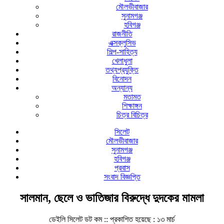
মৌলভীবাজার
সুনামগঞ্জ
হবিগঞ্জ
রাজনীতি
এক্সক্লুসিভ
শিল্প-সাহিত্য
খেলাধুলা
তথ্যপ্রযুক্তি
বিনোদন
অন্যান্য
মতামত
শিক্ষাঙ্গন
চিত্র বিচিত্র
সিলেট
মৌলভীবাজার
সুনামগঞ্জ
হবিগঞ্জ
প্রবাস
সংবাদ বিজ্ঞপ্তি
সালমান, ছেলে ও ভাতিজার বিরুদ্ধে দুদকের মামলা
ডেইলি সিলেট ডট কম ::
প্রকাশিত হয়েছে : ১৩ মার্চ