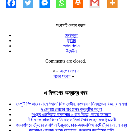
সংবাদটি শেয়ার করুন:
ফেইসবুক
টুইটার
গুগল প্লাস
ইমেইল
Comments are closed.
« «
আগের সংবাদ
পরের সংবাদ
» »
এ বিভাগের অন্যান্য খবর
ডেপুটি স্পিকারের নামে ‘জাল’ ডিও লেটার, বরগুনার এসিল্যান্ডের বিরুদ্ধে মামলা
৭ জেলায় ঝোড়ো হাওয়াসহ বজ্রবৃষ্টির শঙ্কা
বগুড়ার এরুলিয়ায় বাসচাপায় ৬ জন নিহত, আহত অনেকে
শীর্ষ মাদক কারবারিদের নির্মোহ তালিকা তৈরি হচ্ছে: স্বরাষ্ট্রমন্ত্রী
গফরগাঁওয়ে ট্রেনের ৪ বগি লাইনচ্যুত, ঢাকা-ময়মনসিংহ রুটে ট্রেন চলাচল বন্ধ
রক্তমাখা পোশাক থেকে আয়নাঘর, গণভবনে জুলাইয়ের স্মৃতি