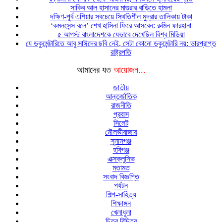
সাকিব আল হাসানের মাগুরার বাড়িতে হামলা
দক্ষিণ-পূর্ব এশিয়ার সবচেয়ে স্থিতিশীল মুদ্রার তালিকায় টাকা
‘কমনসেন্স বলে’ শেখ হাসিনা ফিরে আসবেন: রুমিন ফারহানা
৫ আগস্ট বাংলাদেশকে যেভাবে দেখেছিল বিশ্ব মিডিয়া
যে ডকুমেন্টারিতে আবু সাঈদের ছবি নেই, সেটা কোনো ডকুমেন্টারি নয়: ভারপ্রাপ্ত
রাষ্ট্রপতি
আমাদের যত
আয়োজন...
জাতীয়
আন্তর্জাতিক
রাজনীতি
প্রবাস
সিলেট
মৌলভীবাজার
সুনামগঞ্জ
হবিগঞ্জ
এক্সক্লুসিভ
মতামত
সংবাদ বিজ্ঞপ্তি
পর্যটন
শিল্প-সাহিত্য
শিক্ষাঙ্গন
খেলাধুলা
চিত্র বিচিত্র