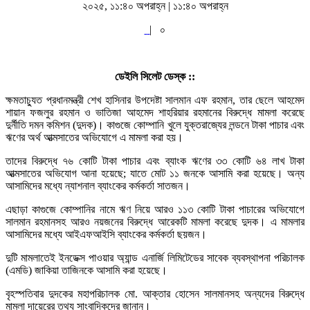
২০২৫, ১১:৪০ অপরাহ্ন | ১১:৪০ অপরাহ্ন
|
০
ডেইলি সিলেট ডেস্ক ::
ক্ষমতাচ্যুত প্রধানমন্ত্রী শেখ হাসিনার উপদেষ্টা সালমান এফ রহমান, তার ছেলে আহমেদ
শায়ান ফজলুর রহমান ও ভাতিজা আহমেদ শাহরিয়ার রহমানের বিরুদ্ধে মামলা করেছে
দুর্নীতি দমন কমিশন (দুদক)। কাগুজে কোম্পানি খুলে যুক্তরাজ্যের লন্ডনে টাকা পাচার এবং
ঋণের অর্থ আত্মসাতের অভিযোগে এ মামলা করা হয়।
তাদের বিরুদ্ধে ৭৬ কোটি টাকা পাচার এবং ব্যাংক ঋণের ৩৩ কোটি ৬৪ লাখ টাকা
আত্মসাতের অভিযোগ আনা হয়েছে; যাতে মোট ১১ জনকে আসামি করা হয়েছে। অন্য
আসামিদের মধ্যে ন্যাশনাল ব্যাংকের কর্মকর্তা সাতজন।
এছাড়া কাগুজে কোম্পানির নামে ঋণ নিয়ে আরও ১১৩ কোটি টাকা পাচারের অভিযোগে
সালমান রহমানসহ আরও নয়জনের বিরুদ্ধে আরেকটি মামলা করেছে দুদক। এ মামলার
আসামিদের মধ্যে আইএফআইসি ব্যাংকের কর্মকর্তা ছয়জন।
দুটি মামলাতেই ইনডেক্স পাওয়ার অ্যান্ড এনার্জি লিমিটেডের সাবেক ব্যবস্থাপনা পরিচালক
(এমডি) জাকিয়া তাজিনকে আসামি করা হয়েছে।
বৃহস্পতিবার দুদকের মহাপরিচালক মো. আক্তার হোসেন সালমানসহ অন্যদের বিরুদ্ধে
মামলা দায়েরের তথ্য সাংবাদিকদের জানান।