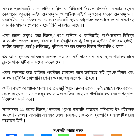
সাবেক প্রধানমন্ত্রী শেখ হাসিনার শিল্প ও বিনিয়োগ বিষয়ক উপদেষ্টা সালমান রহমান
বেক্সিমকো গ্রুপের ভাইস চেয়ারম্যান ও আইএসআইসি ব্যাংকের সাবেক চেয়ারম্যান।
রাজনৈতিক পট পরিবর্তনের পর বৈষম্যবিরোধী ছাত্র আন্দোলন দমনকালে হত্যা মামলাসহ
একাধিক মামলায় গ্রেপ্তার হয়ে তিনি কারাগারে আছেন।
এসব মামলা ছাড়াও তার বিরুদ্ধে ঋণে অনিয়ম ও জালিয়াতি, অর্থপাচারসহ বিভিন্ন
অভিযোগ তদন্ত করছে বাংলাদেশ ফাইন্যান্সিয়াল ইন্টেলিজেন্স ইউনিট (বিএফআইইউ),
জাতীয় রাজস্ব বোর্ড (এনবিআর), পুলিশের অপরাধ তদন্ত বিভাগ-সিআইডি ও দুদক।
এর আগে দুদকের আবেদনে আদালত গত ১০ মার্চ সালমান ও তার ছেলে শায়ানের নামে
লন্ডনে থাকা দুটি বাড়ি জব্দের আদেশ দেয়।
একই আদালত তার ভাতিজা শাহরিয়ার রহমানের নামে দুবাইয়ের দুটি ব্যাংক হিসাব এবং
আরআর ট্রেডিং কোম্পানির শেয়ার অবরুদ্ধের আদেশও দিয়েছে।
সেদিন কারাগারে আটক সালমান ও তার স্ত্রী সৈয়দা রুবাবা রহমান, ভাই সোহেল এফ রহমান,
ছেলে আহমেদ শায়ান ফজলুর রহমান এবং ভাতিজা আহমেদ শাহরিয়ার রহমানের দেশত্যাগে
নিষেধাজ্ঞা জারি করে।
সালমানসহ ১১ জনের বিরুদ্ধে দুদকের প্রথম মামলাটি করেছেন কমিশনের উপপরিচালক
কমলেশ মণ্ডল। সংস্থার সমন্বিত জেলা কার্যালয়, ঢাকা-১ এ বৃহস্পতিবার মামলাটি দায়ের
করেছেন তিনি।
সংবাদটি শেয়ার করুন