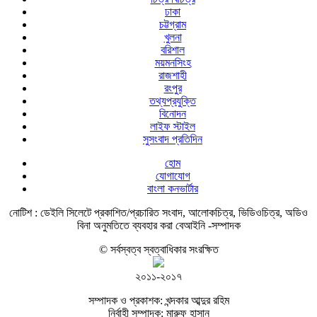
ঢাকা
চট্টগ্রাম
খুলনা
বরিশাল
ময়মনসিংহ
রাজশাহী
রংপুর
তথ্যপ্রযুক্তি
বিনোদন
লাইফ স্টাইল
সুসংবাদ প্রতিদিন
হোম
যোগাযোগ
বাংলা কনভার্টার
নোটিশ :
ডেইলি সিলেটে প্রকাশিত/প্রচারিত সংবাদ, আলোকচিত্র, ভিডিওচিত্র, অডিও
বিনা অনুমতিতে ব্যবহার করা বেআইনি -সম্পাদক
© সর্বস্বত্ব স্বত্বাধিকার সংরক্ষিত
২০১১-২০১৭
সম্পাদক ও প্রকাশক: খন্দকার আব্দুর রহিম
নির্বাহী সম্পাদক: মারুফ হাসান