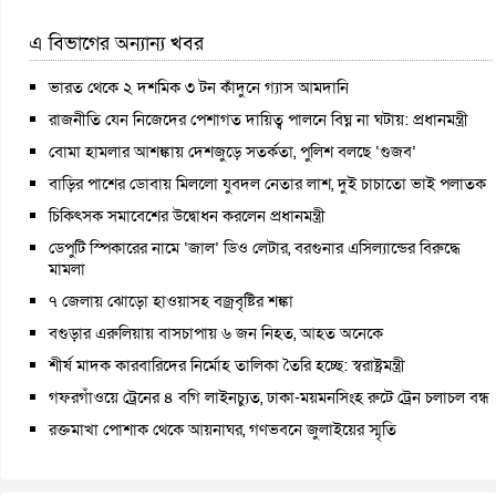
এ বিভাগের অন্যান্য খবর
ভারত থেকে ২ দশমিক ৩ টন কাঁদুনে গ্যাস আমদানি
রাজনীতি যেন নিজেদের পেশাগত দায়িত্ব পালনে বিঘ্ন না ঘটায়: প্রধানমন্ত্রী
বোমা হামলার আশঙ্কায় দেশজুড়ে সতর্কতা, পুলিশ বলছে ‘গুজব’
বাড়ির পাশের ডোবায় মিললো যুবদল নেতার লাশ, দুই চাচাতো ভাই পলাতক
চিকিৎসক সমাবেশের উদ্বোধন করলেন প্রধানমন্ত্রী
ডেপুটি স্পিকারের নামে ‘জাল’ ডিও লেটার, বরগুনার এসিল্যান্ডের বিরুদ্ধে
মামলা
৭ জেলায় ঝোড়ো হাওয়াসহ বজ্রবৃষ্টির শঙ্কা
বগুড়ার এরুলিয়ায় বাসচাপায় ৬ জন নিহত, আহত অনেকে
শীর্ষ মাদক কারবারিদের নির্মোহ তালিকা তৈরি হচ্ছে: স্বরাষ্ট্রমন্ত্রী
গফরগাঁওয়ে ট্রেনের ৪ বগি লাইনচ্যুত, ঢাকা-ময়মনসিংহ রুটে ট্রেন চলাচল বন্ধ
রক্তমাখা পোশাক থেকে আয়নাঘর, গণভবনে জুলাইয়ের স্মৃতি