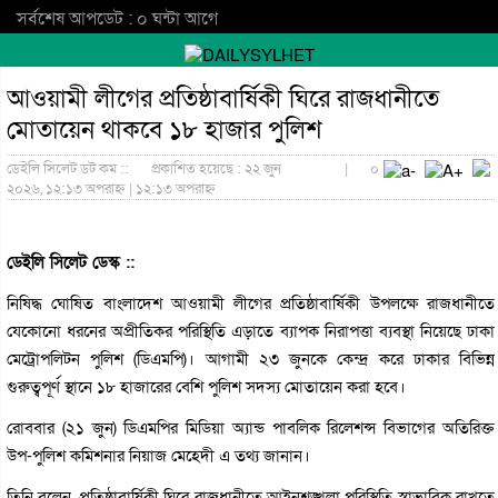
সর্বশেষ আপডেট : ০ ঘন্টা আগে
আওয়ামী লীগের প্রতিষ্ঠাবার্ষিকী ঘিরে রাজধানীতে
মোতায়েন থাকবে ১৮ হাজার পুলিশ
ডেইলি সিলেট ডট কম ::
প্রকাশিত হয়েছে : ২২ জুন
|
০
২০২৬, ১২:১৩ অপরাহ্ন | ১২:১৩ অপরাহ্ন
ডেইলি সিলেট ডেস্ক ::
নিষিদ্ধ ঘোষিত বাংলাদেশ আওয়ামী লীগের প্রতিষ্ঠাবার্ষিকী উপলক্ষে রাজধানীতে
যেকোনো ধরনের অপ্রীতিকর পরিস্থিতি এড়াতে ব্যাপক নিরাপত্তা ব্যবস্থা নিয়েছে ঢাকা
মেট্রোপলিটন পুলিশ (ডিএমপি)। আগামী ২৩ জুনকে কেন্দ্র করে ঢাকার বিভিন্ন
গুরুত্বপূর্ণ স্থানে ১৮ হাজারের বেশি পুলিশ সদস্য মোতায়েন করা হবে।
রোববার (২১ জুন) ডিএমপির মিডিয়া অ্যান্ড পাবলিক রিলেশন্স বিভাগের অতিরিক্ত
উপ-পুলিশ কমিশনার নিয়াজ মেহেদী এ তথ্য জানান।
তিনি বলেন, প্রতিষ্ঠাবার্ষিকী ঘিরে রাজধানীতে আইনশৃঙ্খলা পরিস্থিতি স্বাভাবিক রাখতে