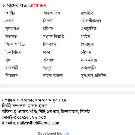
আমাদের যত
আয়োজন...
জাতীয়
আন্তর্জাতিক
রাজনীতি
প্রবাস
সিলেট
মৌলভীবাজার
সুনামগঞ্জ
হবিগঞ্জ
এক্সক্লুসিভ
মতামত
সংবাদ বিজ্ঞপ্তি
পর্যটন
শিল্প-সাহিত্য
শিক্ষাঙ্গন
খেলাধুলা
চিত্র বিচিত্র
ঢাকা
চট্টগ্রাম
খুলনা
বরিশাল
ময়মনসিংহ
রাজশাহী
রংপুর
তথ্যপ্রযুক্তি
বিনোদন
লাইফ স্টাইল
সুসংবাদ প্রতিদিন
সম্পাদক ও প্রকাশক: খন্দকার আব্দুর রহিম
নির্বাহী সম্পাদক: মারুফ হাসান
অফিস: ব্লু ওয়াটার শপিং সিটি, ৯ম তলা, জিন্দাবাজার, সিলেট।
মোবাইল: ০১৭১২ ৮৮৬ ৫০৩
ই-মেইল: dailysylhet@gmail.com
Developed by: