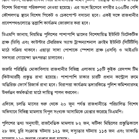
বিশেষ নিরাপত্তা পরিকল্পনা নেওয়া হয়েছে। এর অংশ হিসেবে নগরীর ২০০টির বেশি
কৌশলগত স্থানে বিশেষ পিকেট ও চেকপোস্ট বসানো হবে। একই সঙ্গে রাজধানীর
প্রবেশপথগুলোতে তল্লাশি কার্যক্রম জোরদার করা হবে।
ডিএমপি জানায়, নিয়মিত পুলিশের পাশাপাশি তাদের বিশেষায়িত ইউনিট ডিটেকটিভ
ব্রাঞ্চ (ডিবি) এবং কাউন্টার টেররিজম অ্যান্ড ট্রান্সন্যাশনাল ক্রাইম ইউনিট (সিটিটিসি)
মাঠে সক্রিয় থাকবে। এছাড়া সাদা পোশাকে স্পেশাল ব্রাঞ্চ (এসবি) ও আইএডি
সদস্যরা গোয়েন্দা তৎপরতা চালাবেন।
জরুরি পরিস্থিতি মোকাবিলায় রাজধানীর বিভিন্ন এলাকায় ১৫টি কুইক রেসপন্স টিম
(কিউআরটি) প্রস্তুত রাখা হয়েছে। পাশাপাশি ঢাকার চারটি প্রধান কন্ট্রোল রুমে
অতিরিক্ত ফোর্স রিজার্ভ রাখা হবে। নিরাপত্তা কার্যক্রম তদারকিতে পুলিশ কমিশনারসহ
ঊর্ধ্বতন কর্মকর্তারা মাঠে দায়িত্ব পালন করবেন।
এদিকে, চলতি মাসের শুরু থেকে ২০ জুন পর্যন্ত রাজধানীতে পরিচালিত বিশেষ
অভিযানে বিভিন্ন মামলায় বিপুল সংখ্যক আসামিকে গ্রেপ্তার করেছে ডিএমপি।
পুলিশের তথ্য অনুযায়ী, রাজনৈতিক মামলায় ৮২ জন, ঝটিকা মিছিলের প্রস্তুতিকালে
২৮ জন, চুরি সংক্রান্ত ঘটনায় ১২১ জন, দস্যুতার ঘটনায় ১১৩ জন এবং ডাকাতি
মামলায় ১২০ জনকে গ্রেপ্তার করা হয়েছে।