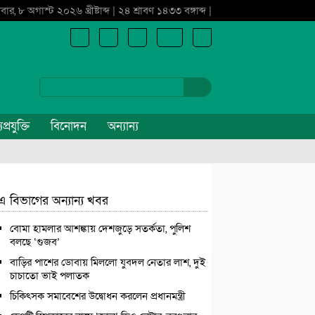
বার, ৮ অগাস্ট ২০২৬ খ্রীষ্টাব্দ | ২৪ শ্রাবণ ১৪৩৩ বঙ্গাব্দ |
প্রযুক্তি
বিনোদন
অন্যান্য
এ বিভাগের অন্যান্য খবর
বোমা হামলার আশঙ্কায় দেশজুড়ে সতর্কতা, পুলিশ
বলছে ‘গুজব’
বাড়ির পাশের ডোবায় মিললো যুবদল নেতার লাশ, দুই
চাচাতো ভাই পলাতক
চিকিৎসক সমাবেশের উদ্বোধন করলেন প্রধানমন্ত্রী