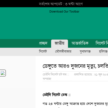
সর্বশেষ আপডেট : ৩ ঘন্টা আগে
Download Our Toolbar
প্রচ্ছদ
জাতীয়
আন্তর্জাতিক
সিলেট ব
সিলেট
মৌলভীবাজার
সুনামগঞ্জ
হবিগঞ্জ
ডেঙ্গুতে আরও দুজনের মৃত্যু, চল
ডেইলি সিলেট ডট কম ::
প্রকাশিত হয়েছে : ২১ জুন ২০২
অপরাহ্ন
ডেইলি সিলেট ডেস্ক ::
গত ২৪ ঘণ্টায় ডেঙ্গু আক্রান্ত হয়ে দেশে দুজনের মৃ