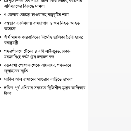
ডেপুটি স্পিকারের নামে ‘জাল’ ডিও লেটার, বরগুনার
এসিল্যান্ডের বিরুদ্ধে মামলা
৭ জেলায় ঝোড়ো হাওয়াসহ বজ্রবৃষ্টির শঙ্কা
বগুড়ার এরুলিয়ায় বাসচাপায় ৬ জন নিহত, আহত
অনেকে
শীর্ষ মাদক কারবারিদের নির্মোহ তালিকা তৈরি হচ্ছে:
স্বরাষ্ট্রমন্ত্রী
গফরগাঁওয়ে ট্রেনের ৪ বগি লাইনচ্যুত, ঢাকা-
ময়মনসিংহ রুটে ট্রেন চলাচল বন্ধ
রক্তমাখা পোশাক থেকে আয়নাঘর, গণভবনে
জুলাইয়ের স্মৃতি
সাকিব আল হাসানের মাগুরার বাড়িতে হামলা
দক্ষিণ-পূর্ব এশিয়ার সবচেয়ে স্থিতিশীল মুদ্রার তালিকায়
টাকা