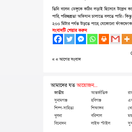
তিনি বলেন ডেঙ্গুকে কঠিন লড়াই হিসেবে উল্লেখ
পারি, পরিচ্ছন্নতা অভিযান চালাতে বলতে পারি। কিন্ত
২০০ মিটার পর্যন্ত উড়তে পারে, যেকোনো ফাঁকফোকর
সংবাদটি শেয়ার করুন
« «
আগের সংবাদ
আমাদের যত
আয়োজন...
জাতীয়
আন্তর্জাতিক
রা
সুনামগঞ্জ
হবিগঞ্জ
এক
শিল্প-সাহিত্য
শিক্ষাঙ্গন
খে
খুলনা
বরিশাল
ময়
বিনোদন
লাইফ স্টাইল
সু