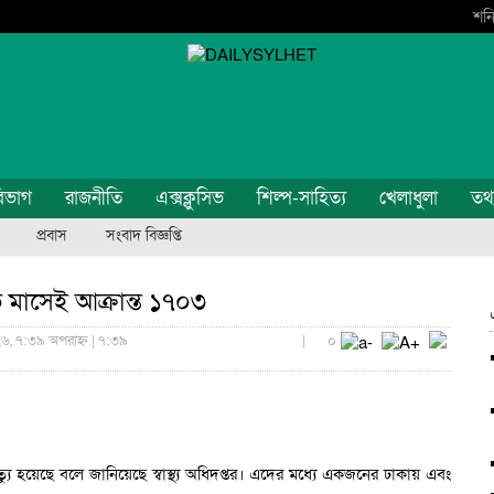
শনি
িভাগ
রাজনীতি
এক্সক্লুসিভ
শিল্প-সাহিত্য
খেলাধুলা
তথ্য
প্রবাস
সংবাদ বিজ্ঞপ্তি
তি মাসেই আক্রান্ত ১৭০৩
৬, ৭:৩৯ অপরাহ্ন | ৭:৩৯
|
০
ত্যু হয়েছে বলে জানিয়েছে স্বাস্থ্য অধিদপ্তর। এদের মধ্যে একজনের ঢাকায় এবং