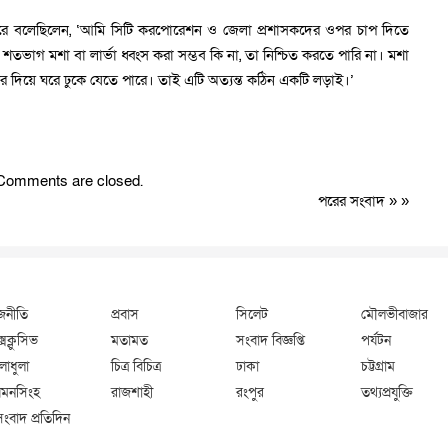
 করে বলেছিলেন, ‘আমি সিটি করপোরেশন ও জেলা প্রশাসকদের ওপর চাপ দিতে
ু শতভাগ মশা বা লার্ভা ধ্বংস করা সম্ভব কি না, তা নিশ্চিত করতে পারি না। মশা
 দিয়ে ঘরে ঢুকে যেতে পারে। তাই এটি অত্যন্ত কঠিন একটি লড়াই।’
Comments are closed.
পরের সংবাদ
» »
জনীতি
প্রবাস
সিলেট
মৌলভীবাজার
্সক্লুসিভ
মতামত
সংবাদ বিজ্ঞপ্তি
পর্যটন
লাধুলা
চিত্র বিচিত্র
ঢাকা
চট্টগ্রাম
মনসিংহ
রাজশাহী
রংপুর
তথ্যপ্রযুক্তি
সংবাদ প্রতিদিন