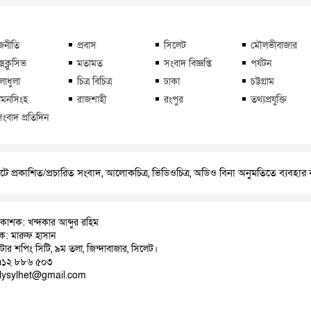
জনীতি
প্রবাস
সিলেট
মৌলভীবাজার
্সক্লুসিভ
মতামত
সংবাদ বিজ্ঞপ্তি
পর্যটন
লাধুলা
চিত্র বিচিত্র
ঢাকা
চট্টগ্রাম
মনসিংহ
রাজশাহী
রংপুর
তথ্যপ্রযুক্তি
সংবাদ প্রতিদিন
ে প্রকাশিত/প্রচারিত সংবাদ, আলোকচিত্র, ভিডিওচিত্র, অডিও বিনা অনুমতিতে ব্যবহা
রকাশক: খন্দকার আব্দুর রহিম
াদক: মারুফ হাসান
়াটার শপিং সিটি, ৯ম তলা, জিন্দাবাজার, সিলেট।
৭১২ ৮৮৬ ৫০৩
ilysylhet@gmail.com