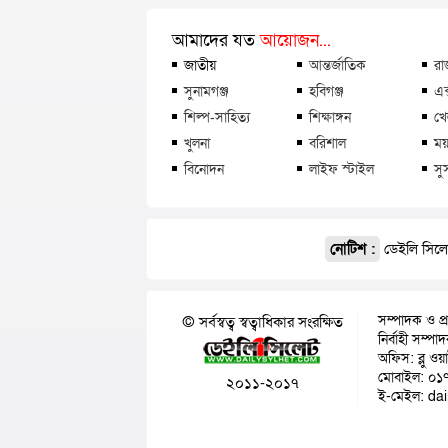
আমাদের যত
আয়োজন...
জাতীয়
আন্তর্জাতিক
রা
সুনামগঞ্জ
হবিগঞ্জ
এক
শিল্প-সাহিত্য
শিক্ষাঙ্গন
খে
খুলনা
বরিশাল
ময়
বিনোদন
লাইফ স্টাইল
সু
নোটিশ :
ডেইলি সিলেট
সম্পাদক ও প্
© সর্বস্বত্ব স্বত্বাধিকার সংরক্ষিত
নির্বাহী সম্প
অফিস: ব্লু ওয
মোবাইল: ০১
২০১১-২০১৭
ই-মেইল: da