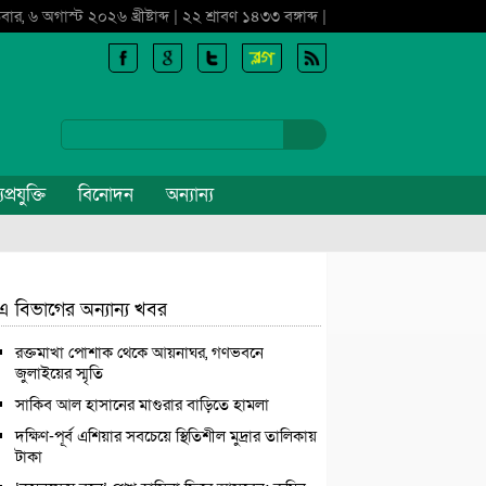
বার, ৬ অগাস্ট ২০২৬ খ্রীষ্টাব্দ | ২২ শ্রাবণ ১৪৩৩ বঙ্গাব্দ |
প্রযুক্তি
বিনোদন
অন্যান্য
এ বিভাগের অন্যান্য খবর
রক্তমাখা পোশাক থেকে আয়নাঘর, গণভবনে
জুলাইয়ের স্মৃতি
সাকিব আল হাসানের মাগুরার বাড়িতে হামলা
দক্ষিণ-পূর্ব এশিয়ার সবচেয়ে স্থিতিশীল মুদ্রার তালিকায়
টাকা