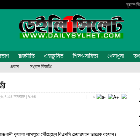
বৃহস্পতি
িভাগ
রাজনীতি
এক্সক্লুসিভ
শিল্প-সাহিত্য
খেলাধুলা
তথ্য
প্রবাস
সংবাদ বিজ্ঞপ্তি
্রী
৬, ৭:৩৪ অপরাহ্ন | ৭:৩৪
|
০
িয়ার রাজধানী কুয়ালা লামপুরে পৌঁছেছেন বিএনপি চেয়ারম্যান তারেক রহমান।