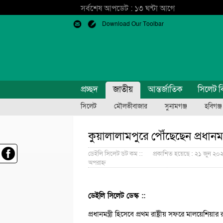
সর্বশেষ আপডেট : ১৩ ঘন্টা আগে
Download Our Toolbar
প্রচ্ছদ
জাতীয়
আন্তর্জাতিক
সিলেট ব
সিলেট
মৌলভীবাজার
সুনামগঞ্জ
হবিগঞ্জ
কুয়ালালামপুরে পৌঁছেছেন প্রধানমন্ত
ডেইলি সিলেট ডট কম ::
প্রকাশিত হয়েছে : ২১ জুন ২০২
অপরাহ্ন
ডেইলি সিলেট ডেস্ক ::
প্রধানমন্ত্রী হিসেবে প্রথম রাষ্ট্রীয় সফরে মালয়েশ