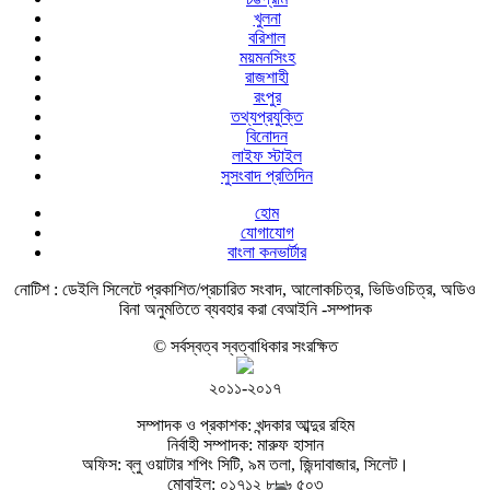
খুলনা
বরিশাল
ময়মনসিংহ
রাজশাহী
রংপুর
তথ্যপ্রযুক্তি
বিনোদন
লাইফ স্টাইল
সুসংবাদ প্রতিদিন
হোম
যোগাযোগ
বাংলা কনভার্টার
নোটিশ :
ডেইলি সিলেটে প্রকাশিত/প্রচারিত সংবাদ, আলোকচিত্র, ভিডিওচিত্র, অডিও
বিনা অনুমতিতে ব্যবহার করা বেআইনি -সম্পাদক
© সর্বস্বত্ব স্বত্বাধিকার সংরক্ষিত
২০১১-২০১৭
সম্পাদক ও প্রকাশক: খন্দকার আব্দুর রহিম
নির্বাহী সম্পাদক: মারুফ হাসান
অফিস: ব্লু ওয়াটার শপিং সিটি, ৯ম তলা, জিন্দাবাজার, সিলেট।
মোবাইল: ০১৭১২ ৮৮৬ ৫০৩