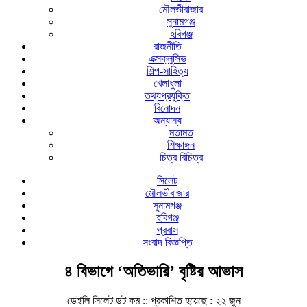
মৌলভীবাজার
সুনামগঞ্জ
হবিগঞ্জ
রাজনীতি
এক্সক্লুসিভ
শিল্প-সাহিত্য
খেলাধুলা
তথ্যপ্রযুক্তি
বিনোদন
অন্যান্য
মতামত
শিক্ষাঙ্গন
চিত্র বিচিত্র
সিলেট
মৌলভীবাজার
সুনামগঞ্জ
হবিগঞ্জ
প্রবাস
সংবাদ বিজ্ঞপ্তি
৪ বিভাগে ‘অতিভারি’ বৃষ্টির আভাস
ডেইলি সিলেট ডট কম ::
প্রকাশিত হয়েছে : ২২ জুন