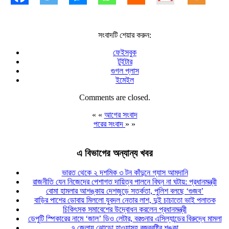
সংবাদটি শেয়ার করুন:
ফেইসবুক
টুইটার
গুগল প্লাস
ইমেইল
Comments are closed.
« «
আগের সংবাদ
পরের সংবাদ
» »
এ বিভাগের অন্যান্য খবর
ভারত থেকে ২ দশমিক ৩ টন কাঁদুনে গ্যাস আমদানি
রাজনীতি যেন নিজেদের পেশাগত দায়িত্ব পালনে বিঘ্ন না ঘটায়: প্রধানমন্ত্রী
বোমা হামলার আশঙ্কায় দেশজুড়ে সতর্কতা, পুলিশ বলছে ‘গুজব’
বাড়ির পাশের ডোবায় মিললো যুবদল নেতার লাশ, দুই চাচাতো ভাই পলাতক
চিকিৎসক সমাবেশের উদ্বোধন করলেন প্রধানমন্ত্রী
ডেপুটি স্পিকারের নামে ‘জাল’ ডিও লেটার, বরগুনার এসিল্যান্ডের বিরুদ্ধে মামলা
৭ জেলায় ঝোড়ো হাওয়াসহ বজ্রবৃষ্টির শঙ্কা