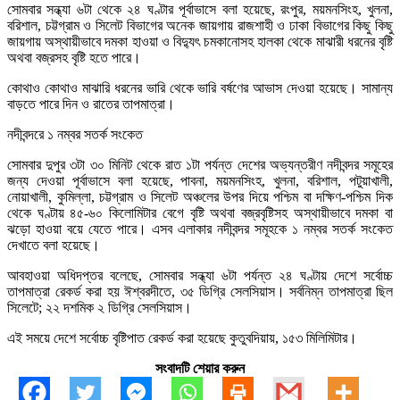
সোমবার সন্ধ্যা ৬টা থেকে ২৪ ঘণ্টার পূর্বাভাসে বলা হয়েছে, রংপুর, ময়মনসিংহ, খুলনা,
বরিশাল, চট্টগ্রাম ও সিলেট বিভাগের অনেক জায়গায় রাজশাহী ও ঢাকা বিভাগের কিছু কিছু
জায়গায় অস্থায়ীভাবে দমকা হাওয়া ও বিদ্যুৎ চমকানোসহ হালকা থেকে মাঝারী ধরনের বৃষ্টি
অথবা বজ্রসহ বৃষ্টি হতে পারে।
কোথাও কোথাও মাঝারি ধরনের ভারি থেকে ভারি বর্ষণের আভাস দেওয়া হয়েছে। সামান্য
বাড়তে পারে দিন ও রাতের তাপমাত্রা।
নদীবন্দরে ১ নম্বর সতর্ক সংকেত
সোমবার দুপুর ৩টা ৩০ মিনিট থেকে রাত ১টা পর্যন্ত দেশের অভ্যন্তরীণ নদীবন্দর সমূহের
জন্য দেওয়া পূর্বাভাসে বলা হয়েছে, পাবনা, ময়মনসিংহ, খুলনা, বরিশাল, পটুয়াখালী,
নোয়াখালী, কুমিল্লা, চট্টগ্রাম ও সিলেট অঞ্চলের উপর দিয়ে পশ্চিম বা দক্ষিণ-পশ্চিম দিক
থেকে ঘণ্টায় ৪৫-৬০ কিলোমিটার বেগে বৃষ্টি অথবা বজ্রবৃষ্টিসহ অস্থায়ীভাবে দমকা বা
ঝড়ো হাওয়া বয়ে যেতে পারে। এসব এলাকার নদীবন্দর সমূহকে ১ নম্বর সতর্ক সংকেত
দেখাতে বলা হয়েছে।
আবহাওয়া অধিদপ্তর বলেছে, সোমবার সন্ধ্যা ৬টা পর্যন্ত ২৪ ঘণ্টায় দেশে সর্বোচ্চ
তাপমাত্রা রেকর্ড করা হয় ঈশ্বরদীতে, ৩৫ ডিগ্রি সেলসিয়াস। সর্বনিম্ন তাপমাত্রা ছিল
সিলেটে; ২২ দশমিক ২ ডিগ্রি সেলসিয়াস।
এই সময়ে দেশে সর্বোচ্চ বৃষ্টিপাত রেকর্ড করা হয়েছে কুতুবদিয়ায়, ১৫৩ মিলিমিটার।
সংবাদটি শেয়ার করুন