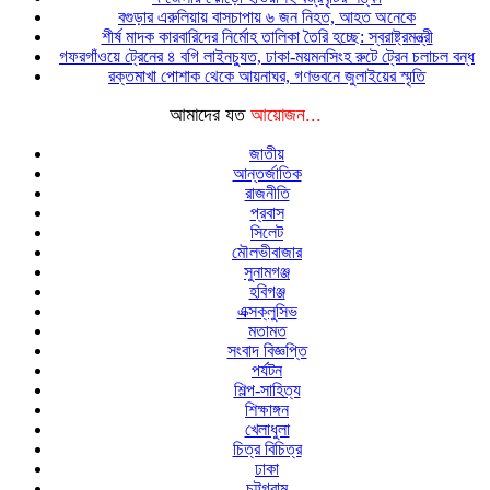
বগুড়ার এরুলিয়ায় বাসচাপায় ৬ জন নিহত, আহত অনেকে
শীর্ষ মাদক কারবারিদের নির্মোহ তালিকা তৈরি হচ্ছে: স্বরাষ্ট্রমন্ত্রী
গফরগাঁওয়ে ট্রেনের ৪ বগি লাইনচ্যুত, ঢাকা-ময়মনসিংহ রুটে ট্রেন চলাচল বন্ধ
রক্তমাখা পোশাক থেকে আয়নাঘর, গণভবনে জুলাইয়ের স্মৃতি
আমাদের যত
আয়োজন...
জাতীয়
আন্তর্জাতিক
রাজনীতি
প্রবাস
সিলেট
মৌলভীবাজার
সুনামগঞ্জ
হবিগঞ্জ
এক্সক্লুসিভ
মতামত
সংবাদ বিজ্ঞপ্তি
পর্যটন
শিল্প-সাহিত্য
শিক্ষাঙ্গন
খেলাধুলা
চিত্র বিচিত্র
ঢাকা
চট্টগ্রাম