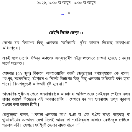
২০২৬, ৯:৩০ অপরাহ্ন | ৯:৩০ অপরাহ্ন
|
০
ডেইলি সিলেট ডেস্ক ::
দেশের চার বিভাগের কিছু এলাকায় ‘অতিভারি’ বৃষ্টির আভাস দিয়েছে আবহাওয়া
অধিদপ্তর।
একই সঙ্গে দেশের বিভিন্ন অঞ্চলের অভ্যন্তরীণ নদীবন্দরগুলোতে দেওয়া হয়েছে ১ নম্বর
সতর্ক সংকেত।
সোমবার (২২ জুন) বিকালে আবহাওয়াবিদ কাজী জেবুন্নেছা গণমাধ্যমকে কে বলেন,
“রংপুর, ময়মনসিংহ, চট্টগ্রাম ও সিলেট বিভাগের কিছু কিছু এলাকায় অতিভারি বর্ষণ হতে
পারে। বিভাগজুড়েই অতিভারী বৃষ্টি হবে না।”
তাৎক্ষণিক পূর্বাভাস পেতে জনসাধারণকে আবহাওয়া অধিদপ্তরের ফেইসবুক পেইজে নজর
রাখার পরামর্শ দিয়েছেন এই আবহাওয়াবিদ। সেখানে ঘন ঘন হালনাগাদ তথ্য প্রকাশ
হওয়ার কথা জানান তিনি।
জেবুন্নেছা বলেন, “কোনো এলাকায় আধা ঘণ্টা বা এক ঘণ্টার মধ্যে বজ্রঝড় বা
থান্ডারস্টর্মের সম্ভাবনা দেখা দিলেই আমরা তা গ্রাফিক্যাল আকারে ফেইসবুক পেইজে
প্রকাশ করি। সেখানে সংশ্লিষ্ট জেলার নামও থাকে।”