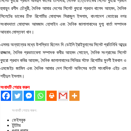
সিলেট ব্যুরো প্রধান আবদুল কাদের তাপাদার, দৈনিক ইত্তেফাকের সিলেট ব্যুরো প্রধান
হুমায়ুন রশীদ চৌধুরী, দৈনিক আমার দেশের সিলেট ব্যুরো প্রধান খালেদ আহমদ, দৈনিক
সিলেটের ডাকের চীফ রিপোর্টার মোহাম্মদ সিরাজুল ইসলাম, বাংলাদেশ বেতারের নগর
সংবাদদাতা মোহাম্মদ আমজাদ হোসাইন এবং দৈনিক জালালাবাদের যুগ্ম বার্তা সম্পাদক
আহবাব মোস্তফা খান।
এসময় অন্যান্যের মধ্যে উপস্থিত ছিলেন দি ডেইলি ট্রাইবুনালের সিলেট প্রতিনিধি আব্দুর
রাজ্জাক, দৈনিক প্রভাতবেলা সম্পাদক কবীর আহমদ সোহেল, দৈনিক সংগ্রামের সিলেট
ব্যুরো প্রধান কবির আহমদ, দৈনিক জালালাবাদের সিনিয়র স্টাফ রিপোর্টার মুনশী ইকবাল ও
এমজেইচ জামিল এবং দৈনিক আমার দেশ সিলেট অফিসের ফটো সাংবাদিক এইচ এম
শহীদুল ইসলাম।
সংবাদটি শেয়ার করুন
সংবাদটি শেয়ার করুন:
ফেইসবুক
টুইটার
গুগল প্লাস