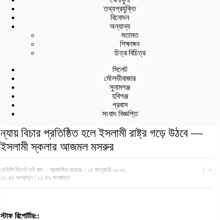
তথ্যপ্রযুক্তি
বিনোদন
অন্যান্য
মতামত
শিক্ষাঙ্গন
চিত্র বিচিত্র
সিলেট
মৌলভীবাজার
সুনামগঞ্জ
হবিগঞ্জ
প্রবাস
সংবাদ বিজ্ঞপ্তি
ন্যায় বিচার প্রতিষ্ঠিত হলে ইসলামী রাষ্ট্র গড়ে উঠবে —
ইসলামী স্কলার আজমল মসরুর
ডেইলি সিলেট ডট কম ::
প্রকাশিত হয়েছে : ১৪ জানুয়ারি ২০২৫,
|
০
১১:৪৯ অপরাহ্ন | ১১:৪৯ অপরাহ্ন
স্টাফ রিপোর্টার::