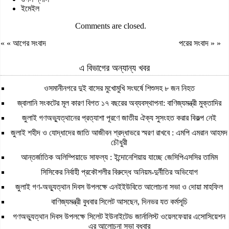
ইমেইল
Comments are closed.
« «
আগের সংবাদ
পরের সংবাদ
» »
এ বিভাগের অন্যান্য খবর
ওসমানীনগরে দুই বাসের মুখোমুখি সংঘর্ষে শিশুসহ ৮ জন নিহত
জ্বালানি সংকটের মূল কারণ বিগত ১৭ বছরের অব্যবস্থাপনা: বাণিজ্যমন্ত্রী মুক্তাদির
জুলাই গণঅভ্যুত্থানের প্রত্যাশা পূরণে জাতীয় ঐক্য সুসংহত করার বিকল্প নেই
জুলাই শহীদ ও যোদ্ধাদের জাতি আজীবন শ্রদ্ধাভরে স্মরণ রাখবে : এমপি এমরান আহমদ
চৌধুরী
আন্তর্জাতিক অলিম্পিয়াডে সাফল্য : ইন্দোনেশিয়ায় যাচ্ছে জেসিপিএসসির তামিম
সিসিকের নির্বাহী প্রকৌশলীর বিরুদ্ধে অনিয়ম-দুর্নীতির অভিযোগ
জুলাই গণ-অভ্যুত্থান দিবস উপলক্ষে এনইইউবিতে আলোচনা সভা ও দোয়া মাহফিল
বাণিজ্যমন্ত্রী বুধবার সিলেট আসছেন, দিনভর যত কর্মসূচি
গণঅভ্যুত্থান দিবস উপলক্ষে সিলেট ইউনাইটেড জার্নালিস্ট ওয়েলফেয়ার এসোসিয়েশন
এর আলোচনা সভা বুধবার