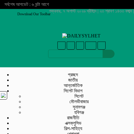
সর্বশেষ আপডেট : ৬ ঘন্টা আগে
শুক্রবার, ৭ অগাস্ট ২০২৬ খ্রীষ্টাব্দ | ২৩ শ্রাবণ ১৪৩৩ বঙ্গাব্দ |
Download Our Toolbar
প্রচ্ছদ
জাতীয়
আন্তর্জাতিক
সিলেট বিভাগ
সিলেট
মৌলভীবাজার
সুনামগঞ্জ
হবিগঞ্জ
রাজনীতি
এক্সক্লুসিভ
শিল্প-সাহিত্য
খেলাধুলা