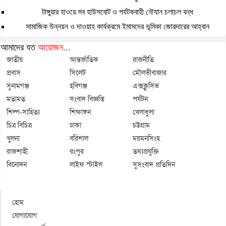
টাঙ্গুয়ার হাওরে সব হাউসবোট ও পর্যটকবাহী নৌযান চলাচল বন্ধ
সামাজিক উন্নয়ন ও দাওয়াহ কার্যক্রমে ইমামদের ভূমিকা জোরদারের আহ্বান
আমাদের যত
আয়োজন...
জাতীয়
আন্তর্জাতিক
রাজনীতি
প্রবাস
সিলেট
মৌলভীবাজার
সুনামগঞ্জ
হবিগঞ্জ
এক্সক্লুসিভ
মতামত
সংবাদ বিজ্ঞপ্তি
পর্যটন
শিল্প-সাহিত্য
শিক্ষাঙ্গন
খেলাধুলা
চিত্র বিচিত্র
ঢাকা
চট্টগ্রাম
খুলনা
বরিশাল
ময়মনসিংহ
রাজশাহী
রংপুর
তথ্যপ্রযুক্তি
বিনোদন
লাইফ স্টাইল
সুসংবাদ প্রতিদিন
হোম
যোগাযোগ