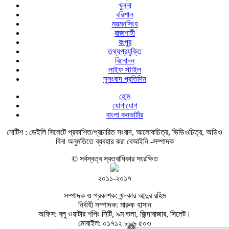
খুলনা
বরিশাল
ময়মনসিংহ
রাজশাহী
রংপুর
তথ্যপ্রযুক্তি
বিনোদন
লাইফ স্টাইল
সুসংবাদ প্রতিদিন
হোম
যোগাযোগ
বাংলা কনভার্টার
নোটিশ :
ডেইলি সিলেটে প্রকাশিত/প্রচারিত সংবাদ, আলোকচিত্র, ভিডিওচিত্র, অডিও
বিনা অনুমতিতে ব্যবহার করা বেআইনি -সম্পাদক
© সর্বস্বত্ব স্বত্বাধিকার সংরক্ষিত
২০১১-২০১৭
সম্পাদক ও প্রকাশক: খন্দকার আব্দুর রহিম
নির্বাহী সম্পাদক: মারুফ হাসান
অফিস: ব্লু ওয়াটার শপিং সিটি, ৯ম তলা, জিন্দাবাজার, সিলেট।
মোবাইল: ০১৭১২ ৮৮৬ ৫০৩