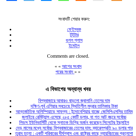
সংবাদটি শেয়ার করুন:
ফেইসবুক
টুইটার
গুগল প্লাস
ইমেইল
Comments are closed.
« «
আগের সংবাদ
পরের সংবাদ
» »
এ বিভাগের অন্যান্য খবর
বিশ্ববাজারে আবারও বাড়লো জ্বালানি তেলের দাম
দক্ষিণ-পূর্ব এশিয়ার সবচেয়ে স্থিতিশীল মুদ্রার তালিকায় টাকা
আন্তর্জাতিক অলিম্পিয়াডে সাফল্য : ইন্দোনেশিয়ায় যাচ্ছে জেসিপিএসসির তামিম
জুলাইয়ে রেমিট্যান্স এসেছে ২৮৫ কোটি ডলার, যা গত আট বছরে সর্বোচ্চ
লিডস ইউনিভার্সিটি থেকে স্নাতক ডিগ্রি অর্জন করেছেন সিলেটের ইছমাইল
দেড় মাসের মধ্যে সর্বোচ্চ বিশ্ববাজারের তেলের দাম: ব্যারেলপ্রতি ৯০ ডলার পার
তুরাব হত্যা : একটি পরিবারের দীর্ঘশ্বাস এবং রাষ্ট্রের কাছে ন্যায়বিচারের প্রত্যাশা