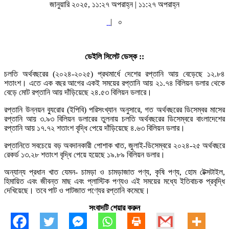
জানুয়ারি ২০২৫, ১১:২৭ অপরাহ্ন | ১১:২৭ অপরাহ্ন
|
০
ডেইলি সিলেট ডেস্ক ::
চলতি অর্থবছরের (২০২৪-২০২৫) প্রথমার্ধে দেশের রপ্তানি আয় বেড়েছে ১২.৮৪
শতাংশ। এতে এক বছর আগের একই সময়ের রপ্তানি আয় ২১.৭৪ বিলিয়ন ডলার থেকে
বেড়ে মোট রপ্তানি আয় দাঁড়িয়েছে ২৪.৫৩ বিলিয়ন ডলারে।
রপ্তানি উন্নয়ন ব্যুরোর (ইপিবি) পরিসংখ্যান অনুসারে, গত অর্থবছরের ডিসেম্বর মাসের
রপ্তানি আয় ৩.৯৩ বিলিয়ন ডলারের তুলনায় চলতি অর্থবছরের ডিসেম্বরে বাংলাদেশের
রপ্তানি আয় ১৭.৭২ শতাংশ বৃদ্ধি পেয়ে দাঁড়িয়েছে ৪.৬৩ বিলিয়ন ডলার।
রপ্তানিতে সবচেয়ে বড় অবদানকারী পোশাক খাত, জুলাই-ডিসেম্বরে ২০২৪-২৫ অর্থবছরে
রেকর্ড ১৩.২৮ শতাংশ বৃদ্ধি পেয়ে হয়েছে ১৯.৮৯ বিলিয়ন ডলার।
অন্যান্য প্রধান খাত যেমন- চামড়া ও চামড়াজাত পণ্য, কৃষি পণ্য, হোম টেক্সটাইল,
হিমায়িত এবং জীবন্ত মাছ এবং প্লাস্টিক পণ্যও এই সময়ের মধ্যে ইতিবাচক প্রবৃদ্ধি
দেখিয়েছে। তবে পাট ও পাটজাত পণ্যের রপ্তানি কমেছে।
সংবাদটি শেয়ার করুন