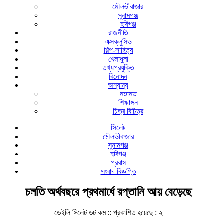
মৌলভীবাজার
সুনামগঞ্জ
হবিগঞ্জ
রাজনীতি
এক্সক্লুসিভ
শিল্প-সাহিত্য
খেলাধুলা
তথ্যপ্রযুক্তি
বিনোদন
অন্যান্য
মতামত
শিক্ষাঙ্গন
চিত্র বিচিত্র
সিলেট
মৌলভীবাজার
সুনামগঞ্জ
হবিগঞ্জ
প্রবাস
সংবাদ বিজ্ঞপ্তি
চলতি অর্থবছরে প্রথমার্ধে রপ্তানি আয় বেড়েছে
ডেইলি সিলেট ডট কম ::
প্রকাশিত হয়েছে : ২