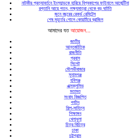
নাটকীয় প্রত্যাবর্তনে ইংল্যান্ডকে হারিয়ে বিশ্বকাপের ফাইনালে আর্জেন্টিনা
রপ্তানি আয়ে পতন, লক্ষ্যমাত্রা থেকে বড় ঘাটতি
জুনে বছরের রেকর্ড রেমিটেন্স
শেষ মুহূর্তের গোলে কোয়ার্টারে ব্রাজিল
আমাদের যত
আয়োজন...
জাতীয়
আন্তর্জাতিক
রাজনীতি
প্রবাস
সিলেট
মৌলভীবাজার
সুনামগঞ্জ
হবিগঞ্জ
এক্সক্লুসিভ
মতামত
সংবাদ বিজ্ঞপ্তি
পর্যটন
শিল্প-সাহিত্য
শিক্ষাঙ্গন
খেলাধুলা
চিত্র বিচিত্র
ঢাকা
চট্টগ্রাম