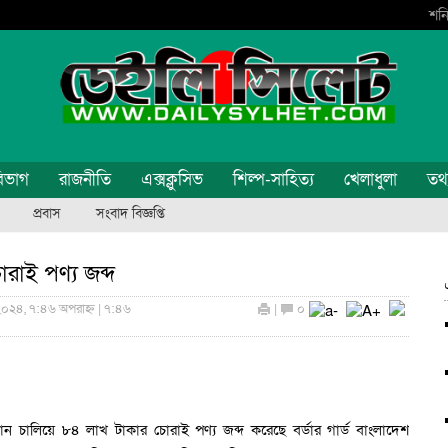
শনি
িভাগ
রাজনীতি
এক্সক্লুসিভ
শিল্প-সাহিত্য
খেলাধুলা
তথ্য
প্রবাস
সংবাদ বিজ্ঞপ্তি
রাই পণ্য জব্দ
 ২০২৪, ৭:৪৬ অপরাহ্ন | ৭:৪৬
|
০
যান চালিয়ে ৮৪ লাখ টাকার চোরাই পণ্য জব্দ করেছে বর্ডার গার্ড বাংলাদেশ