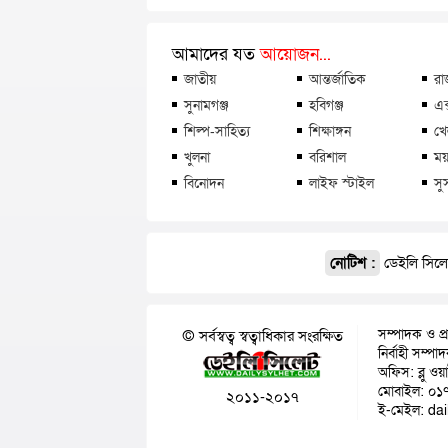
আমাদের যত
আয়োজন...
জাতীয়
আন্তর্জাতিক
রা
সুনামগঞ্জ
হবিগঞ্জ
এক
শিল্প-সাহিত্য
শিক্ষাঙ্গন
খে
খুলনা
বরিশাল
ময়
বিনোদন
লাইফ স্টাইল
সু
নোটিশ :
ডেইলি সিলেট
সম্পাদক ও প্
© সর্বস্বত্ব স্বত্বাধিকার সংরক্ষিত
নির্বাহী সম্প
অফিস: ব্লু ওয
মোবাইল: ০১
২০১১-২০১৭
ই-মেইল: da