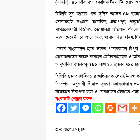
(বিজিবি)। ৪৮ বিজিবি’র একাধিক টহল টিম সোম ও ম
বিজিবি সূত্র জানায়, গত দুদিন তাদের ৪৮ ব্যাটাল
সোনারহাট, সংগ্রাম, তামাবিল, প্রতাপপুর, পান্
পাথরকোয়ারী বিওপি’র জোয়ানরা অভিযান পরিচালন
কম্বল, মেহেদী, চা পাতা, জিরা, সাবান, গরু, মহিষ, 
এসময় বাংলাদেশ হতে ভারত পাচারকালে বিপুল প
চোরাচালানের কাজে ব্যবহৃত মোটরসাইকেল ও অবৈধ
আনুমানিক বাজারমূল্য ৮৪ লাখ ১৬ হাজার ৭৪০ টা
বিজিবি ৪৮ ব্যাটালিয়নের অধিনায়ক লেফটেন্যান্ট ক
নির্দেশনা অনুযায়ী সীমান্ত সুরক্ষা, চোরাচালান 
সীমান্তের নিরাপত্তা রক্ষা ও চোরাচালন ঠেকাতে এ
সংবাদটি শেয়ার করুন
« «
আগের সংবাদ