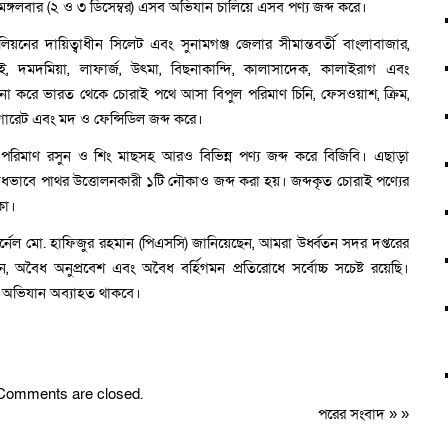
ঙ্গলবার (২ ও ৩ ডিসেম্বর) এসব অভিযান চালিয়ে এসব পণ্য জব্দ করে।
িয়নের দায়িত্বাধীন সিলেট এবং সুনামগঞ্জ জেলার সীমান্তবর্তী বাংলাবাজার,
থুমাই, দমদমিয়া, লাফার্জ, উৎমা, বিছনাকান্দি, কালাসাদেক, কালাইরাগ এবং
া করে ভারত থেকে চোরাই পথে আসা বিপুল পরিমাণ চিনি, ফেসওয়াশ, ক্রিম,
সিগারেট এবং মদ ও ফেন্সিডিল জব্দ করে।
রিমাণ রসুন ও শিং মাছসহ আরও বিভিন্ন পণ্য জব্দ করে বিজিবি। এছাড়া
ভাবে পাথর উত্তোলনকারী ১টি নৌকাও জব্দ করা হয়। জব্দকৃত চোরাই পণ্যের
কা।
র্নেল মো. হাফিজুর রহমান (পিএসসি) জানিয়েছেন, আমরা উর্ধ্বতন সদর দপ্তরের
দমন, অবৈধ অনুপ্রবেশ এবং অবৈধ বর্হিগমন প্রতিরোধে সর্বোচ্চ সচেষ্ট রয়েছি।
মন অভিযান অব্যাহত থাকবে।
Comments are closed.
পরের সংবাদ
» »