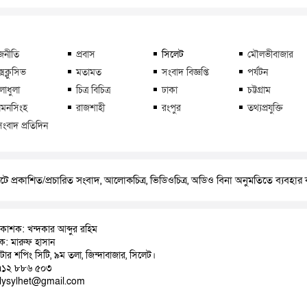
জনীতি
প্রবাস
সিলেট
মৌলভীবাজার
্সক্লুসিভ
মতামত
সংবাদ বিজ্ঞপ্তি
পর্যটন
লাধুলা
চিত্র বিচিত্র
ঢাকা
চট্টগ্রাম
মনসিংহ
রাজশাহী
রংপুর
তথ্যপ্রযুক্তি
সংবাদ প্রতিদিন
ে প্রকাশিত/প্রচারিত সংবাদ, আলোকচিত্র, ভিডিওচিত্র, অডিও বিনা অনুমতিতে ব্যবহা
রকাশক: খন্দকার আব্দুর রহিম
াদক: মারুফ হাসান
়াটার শপিং সিটি, ৯ম তলা, জিন্দাবাজার, সিলেট।
৭১২ ৮৮৬ ৫০৩
ilysylhet@gmail.com