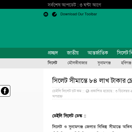
সর্বশেষ আপডেট : ৩ ঘন্টা আগে
Download Our Toolbar
প্রচ্ছদ
জাতীয়
আন্তর্জাতিক
সিলেট ব
সিলেট
মৌলভীবাজার
সুনামগঞ্জ
হবিগঞ্জ
সিলেট সীমান্তে ৮৪ লাখ টাকার চো
ডেইলি সিলেট ডট কম ::
প্রকাশিত হয়েছে : ৩ ডিসেম্বর
অপরাহ্ন
ডেইলি সিলেট ডেস্ক ::
সিলেট ও সুনামগঞ্জ জেলার বিভিন্ন সীমান্তে অভি