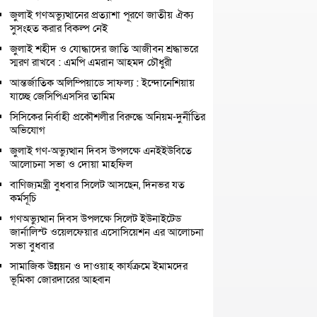
জুলাই গণঅভ্যুত্থানের প্রত্যাশা পূরণে জাতীয় ঐক্য
সুসংহত করার বিকল্প নেই
জুলাই শহীদ ও যোদ্ধাদের জাতি আজীবন শ্রদ্ধাভরে
স্মরণ রাখবে : এমপি এমরান আহমদ চৌধুরী
আন্তর্জাতিক অলিম্পিয়াডে সাফল্য : ইন্দোনেশিয়ায়
যাচ্ছে জেসিপিএসসির তামিম
সিসিকের নির্বাহী প্রকৌশলীর বিরুদ্ধে অনিয়ম-দুর্নীতির
অভিযোগ
জুলাই গণ-অভ্যুত্থান দিবস উপলক্ষে এনইইউবিতে
আলোচনা সভা ও দোয়া মাহফিল
বাণিজ্যমন্ত্রী বুধবার সিলেট আসছেন, দিনভর যত
কর্মসূচি
গণঅভ্যুত্থান দিবস উপলক্ষে সিলেট ইউনাইটেড
জার্নালিস্ট ওয়েলফেয়ার এসোসিয়েশন এর আলোচনা
সভা বুধবার
সামাজিক উন্নয়ন ও দাওয়াহ কার্যক্রমে ইমামদের
ভূমিকা জোরদারের আহ্বান