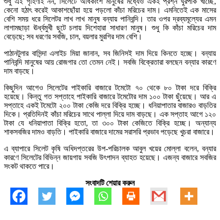
শুধু এই গৃহিণীই নন, সিলেটে অধিকাংশ মানুষের মধ্যেও একই প্রশ্ন ঘুরপাক খাচ্ছে,
কেনো হঠাৎ করেই আকাশছোঁয়া হয়ে পড়লো কাঁচা মরিচের দাম। এমনিতেই এক মাসের
বেশি সময় ধরে সিলেটর লাখ লাখ মানুষ বন্যায় পানিবন্দি। তার ওপর দ্রব্যমূল্যের এমন
লাগামছাড়া ঊর্ধ্বমুখী ছুটে চলায় দিশেহারা সাধারণ মানুষ। শুধু কি কাঁচা মরিচের দাম
বেড়েছে; সব ধরণের সবজি, চাল, বয়লার মুরগির দাম বেশি।
পাঠানটুলার বাসিন্দা এলাইচ মিয়া জানান, সব জিনিসই দাম দিয়ে কিনতে হচ্ছে। বন্যায়
পানিবন্দি মানুষের আয় রোজগার তো তেমন নেই। সবজি বিক্রেতারা বলছেন বন্যার কারণে
দাম বাড়ছে।
কিছুদিন আগেও সিলেটের পাইকারি বাজারে টমেটো ৭০ থেকে ৮০ টাকা দরে বিক্রি
হয়েছে। কিন্তু গত সপ্তাহে পাইকারি বাজারে টমেটোর দাম ১০০ টাকা ছুঁয়েছে। আর এ
সপ্তাহে একই টমেটো ২০০ টাকা কেজি দরে বিক্রি হচ্ছে। ধনিয়াপাতার বাজারও বাড়তির
দিকে। প্রতিদিনই কাঁচা মরিচের সাথে পাল্লা দিয়ে দাম বাড়ছে। এক সপ্তাহ আগে ১২০
টাকা যে ধনিয়াপাতা বিক্রি হতো, তা ৩০০ টাকা কেজিতে বিক্রি হচ্ছে। অন্যান্য
শাকসবজির দামও বাড়তি। পাইকারি বাজারে দামের সরাসরি প্রভাব পড়েছে খুচরা বাজারে।
এ ব্যাপারে সিলেট কৃষি অধিদপ্তরের উপ-পরিচালক আবুল খয়ের মোল্লা বলেন, বন্যার
কারণে সিলেটের বিভিন্ন জায়গায় সবজি উৎপাদন ব্যাহত হয়েছে। এজন্য বাজারে সবজির
সংকট থাকতে পারে।
সংবাদটি শেয়ার করুন