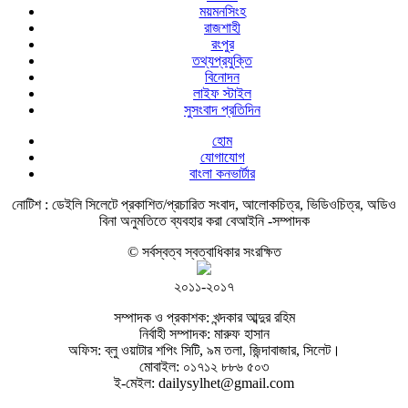
ময়মনসিংহ
রাজশাহী
রংপুর
তথ্যপ্রযুক্তি
বিনোদন
লাইফ স্টাইল
সুসংবাদ প্রতিদিন
হোম
যোগাযোগ
বাংলা কনভার্টার
নোটিশ :
ডেইলি সিলেটে প্রকাশিত/প্রচারিত সংবাদ, আলোকচিত্র, ভিডিওচিত্র, অডিও
বিনা অনুমতিতে ব্যবহার করা বেআইনি -সম্পাদক
© সর্বস্বত্ব স্বত্বাধিকার সংরক্ষিত
২০১১-২০১৭
সম্পাদক ও প্রকাশক: খন্দকার আব্দুর রহিম
নির্বাহী সম্পাদক: মারুফ হাসান
অফিস: ব্লু ওয়াটার শপিং সিটি, ৯ম তলা, জিন্দাবাজার, সিলেট।
মোবাইল: ০১৭১২ ৮৮৬ ৫০৩
ই-মেইল: dailysylhet@gmail.com