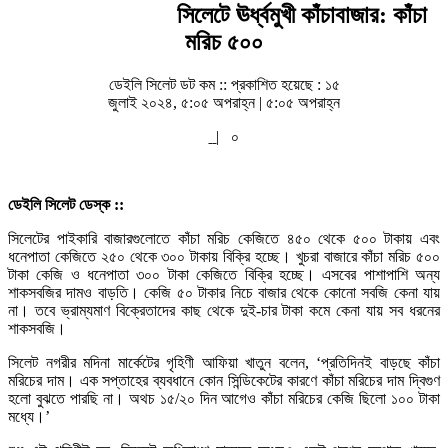
সিলেটে ঊর্ধ্বমুখী কাঁচাবাজার: কাঁচা
মরিচ ৫০০
ডেইলি সিলেট ডট কম ::
প্রকাশিত হয়েছে : ১৫
জুলাই ২০২৪, ৫:০৫ অপরাহ্ন | ৫:০৫ অপরাহ্ন
|
০
ডেইলি সিলেট ডেস্ক ::
সিলেটের পাইকারি বাজারগুলোতে কাঁচা মরিচ কেজিতে ৪৫০ থেকে ৫০০ টাকায় এবং
ধনেপাতা কেজিতে ২৫০ থেকে ৩০০ টাকায় বিক্রি হচ্ছে। খুচরা বাজারে কাঁচা মরিচ ৫০০
টাকা কেজি ও ধনেপাতা ৩০০ টাকা কেজিতে বিক্রি হচ্ছে। এসবের পাশাপাশি অন্য
শাকসবজির দামও বাড়তি। কেজি ৫০ টাকার নিচে বাজার থেকে কোনো সবজি কেনা যায়
না। তবে ভ্রাম্যমাণ বিক্রেতাদের কাছ থেকে দুই-চার টাকা কমে কেনা যায় সব ধরনের
শাকসবজি।
সিলেট নগরীর মদিনা মার্কেটের গৃহিণী আফিয়া খাতুন বলেন, ‘প্রতিদিনই বাড়ছে কাঁচা
মরিচের দাম। এক সপ্তাহের ব্যবধানে কোন সিন্ডিকেটের কারণে কাঁচা মরিচের দাম দ্বিগুণ
হলো বুঝতে পারছি না। অথচ ১৫/২০ দিন আগেও কাঁচা মরিচের কেজি ছিলো ১০০ টাকা
মধ্যে।’