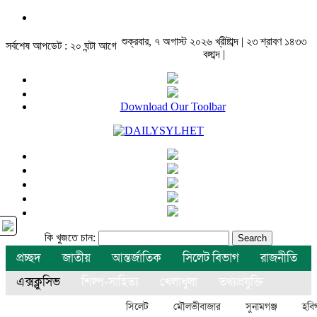
শুক্রবার, ৭ অগাস্ট ২০২৬ খ্রীষ্টাব্দ | ২৩ শ্রাবণ ১৪৩৩
সর্বশেষ আপডেট : ২০ ঘন্টা আগে
বঙ্গাব্দ |
Download Our Toolbar
কি খুজতে চান:
প্রচ্ছদ
জাতীয়
আন্তর্জাতিক
সিলেট বিভাগ
রাজনীতি
এক্সক্লুসিভ
শিল্প-সাহিত্য
খেলাধুলা
তথ্যপ্রযুক্তি
বিনোদন
অন্যান্য
সিলেট
মৌলভীবাজার
সুনামগঞ্জ
হবিগ