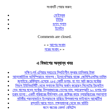
সংবাদটি শেয়ার করুন:
ফেইসবুক
টুইটার
গুগল প্লাস
ইমেইল
Comments are closed.
« «
আগের সংবাদ
পরের সংবাদ
» »
এ বিভাগের অন্যান্য খবর
দক্ষিণ-পূর্ব এশিয়ার সবচেয়ে স্থিতিশীল মুদ্রার তালিকায় টাকা
আন্তর্জাতিক অলিম্পিয়াডে সাফল্য : ইন্দোনেশিয়ায় যাচ্ছে জেসিপিএসসির তামিম
জুলাইয়ে রেমিট্যান্স এসেছে ২৮৫ কোটি ডলার, যা গত আট বছরে সর্বোচ্চ
লিডস ইউনিভার্সিটি থেকে স্নাতক ডিগ্রি অর্জন করেছেন সিলেটের ইছমাইল
দেড় মাসের মধ্যে সর্বোচ্চ বিশ্ববাজারের তেলের দাম: ব্যারেলপ্রতি ৯০ ডলার পার
তুরাব হত্যা : একটি পরিবারের দীর্ঘশ্বাস এবং রাষ্ট্রের কাছে ন্যায়বিচারের প্রত্যাশা
নাটকীয় প্রত্যাবর্তনে ইংল্যান্ডকে হারিয়ে বিশ্বকাপের ফাইনালে আর্জেন্টিনা
রপ্তানি আয়ে পতন, লক্ষ্যমাত্রা থেকে বড় ঘাটতি
জুনে বছরের রেকর্ড রেমিটেন্স