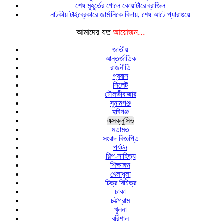
শেষ মুহূর্তের গোলে কোয়ার্টারে ব্রাজিল
নাটকীয় টাইব্রেকারে জার্মানিকে বিদায়, শেষ আটে প্যারাগুয়ে
আমাদের যত
আয়োজন...
জাতীয়
আন্তর্জাতিক
রাজনীতি
প্রবাস
সিলেট
মৌলভীবাজার
সুনামগঞ্জ
হবিগঞ্জ
এক্সক্লুসিভ
মতামত
সংবাদ বিজ্ঞপ্তি
পর্যটন
শিল্প-সাহিত্য
শিক্ষাঙ্গন
খেলাধুলা
চিত্র বিচিত্র
ঢাকা
চট্টগ্রাম
খুলনা
বরিশাল