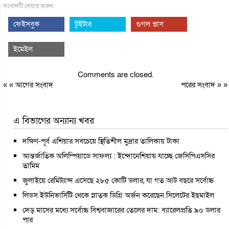
সংবাদটি শেয়ার করুন:
ফেইসবুক
টুইটার
গুগল প্লাস
ইমেইল
Comments are closed.
« «
আগের সংবাদ
পরের সংবাদ
» »
এ বিভাগের অন্যান্য খবর
দক্ষিণ-পূর্ব এশিয়ার সবচেয়ে স্থিতিশীল মুদ্রার তালিকায় টাকা
আন্তর্জাতিক অলিম্পিয়াডে সাফল্য : ইন্দোনেশিয়ায় যাচ্ছে জেসিপিএসসির
তামিম
জুলাইয়ে রেমিট্যান্স এসেছে ২৮৫ কোটি ডলার, যা গত আট বছরে সর্বোচ্চ
লিডস ইউনিভার্সিটি থেকে স্নাতক ডিগ্রি অর্জন করেছেন সিলেটের ইছমাইল
দেড় মাসের মধ্যে সর্বোচ্চ বিশ্ববাজারের তেলের দাম: ব্যারেলপ্রতি ৯০ ডলার
পার