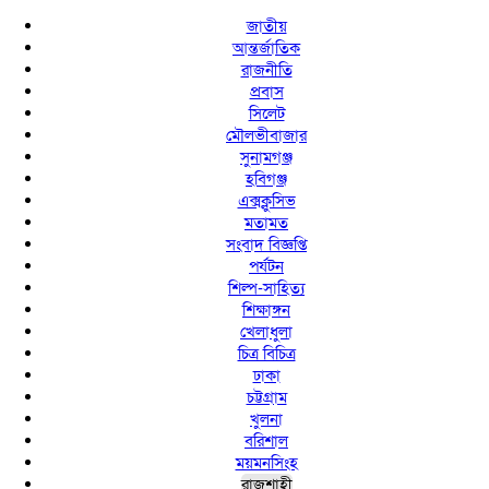
জাতীয়
আন্তর্জাতিক
রাজনীতি
প্রবাস
সিলেট
মৌলভীবাজার
সুনামগঞ্জ
হবিগঞ্জ
এক্সক্লুসিভ
মতামত
সংবাদ বিজ্ঞপ্তি
পর্যটন
শিল্প-সাহিত্য
শিক্ষাঙ্গন
খেলাধুলা
চিত্র বিচিত্র
ঢাকা
চট্টগ্রাম
খুলনা
বরিশাল
ময়মনসিংহ
রাজশাহী