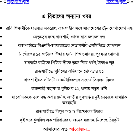
« «
আগের সংবাদ
পরের সংবাদ
» »
এ বিভাগের অন্যান্য খবর
রাবি শিক্ষার্থীকে মারধরে অবরোধ, রাজশাহীর সঙ্গে সারাদেশের ট্রেন যোগাযোগ বন্ধ
নেতৃত্বের দ্বন্দ্বে রাজশাহী থেকে বাস চলাচল বন্ধ
রাজশাহীতে বিএনপি-জামায়াতের নেতাকর্মীর এনসিপিতে যোগদান
নিখোঁজের ১৫ ঘণ্টায়ও উদ্ধার হয়নি শিশু হুমায়রা, পুরস্কার ঘোষণা
চারঘাটে স্বামীকে পিটিয়ে স্ত্রীকে তুলে নিয়ে ধর্ষণ, টাকাও লুট
রাজশাহীতে পুলিশের অভিযানে গ্রেফতার ২১
রাজশাহীতে ভটভটি ও অটোরিকশার সংঘর্ষে তিনজন নিহত
রাজশাহী মহানগর পুলিশের ১২ থানায় নতুন ওসি
সাংবাদিককে তালাবদ্ধ করার হুমকি, জাতীয় যুবশক্তির দুই নেতাকে সাময়িক
অব্যাহতি
রাজশাহীতে বিপুল অস্ত্র ও বিস্ফোরক উদ্ধার
দুই ঘরে ঝুলছিল এক পরিবারের ৪ জনের মরদেহ, মিলেছে চিরকুট
আমাদের যত
আয়োজন...