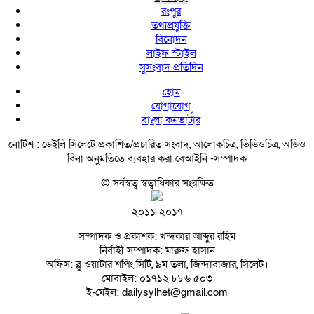
রংপুর
তথ্যপ্রযুক্তি
বিনোদন
লাইফ স্টাইল
সুসংবাদ প্রতিদিন
হোম
যোগাযোগ
বাংলা কনভার্টার
নোটিশ :
ডেইলি সিলেটে প্রকাশিত/প্রচারিত সংবাদ, আলোকচিত্র, ভিডিওচিত্র, অডিও
বিনা অনুমতিতে ব্যবহার করা বেআইনি -সম্পাদক
© সর্বস্বত্ব স্বত্বাধিকার সংরক্ষিত
২০১১-২০১৭
সম্পাদক ও প্রকাশক: খন্দকার আব্দুর রহিম
নির্বাহী সম্পাদক: মারুফ হাসান
অফিস: ব্লু ওয়াটার শপিং সিটি, ৯ম তলা, জিন্দাবাজার, সিলেট।
মোবাইল: ০১৭১২ ৮৮৬ ৫০৩
ই-মেইল: dailysylhet@gmail.com