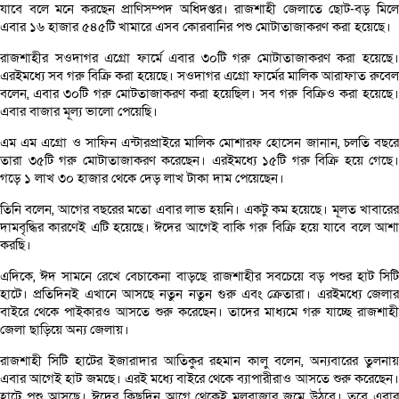
যাবে বলে মনে করছেন প্রাণিসম্পদ অধিদপ্তর। রাজশাহী জেলাতে ছোট-বড় মিলে
এবার ১৬ হাজার ৫৪৫টি খামারে এসব কোরবানির পশু মোটাতাজাকরণ করা হয়েছে।
রাজশাহীর সওদাগর এগ্রো ফার্মে এবার ৩০টি গরু মোটাতাজাকরণ করা হয়েছে।
এরইমধ্যে সব গরু বিক্রি করা হয়েছে। সওদাগর এগ্রো ফার্মের মালিক আরাফাত রুবেল
বলেন, এবার ৩০টি গরু মোটতাজাকরণ করা হয়েছিল। সব গরু বিক্রিও করা হয়েছে।
এবার বাজার মূল্য ভালো পেয়েছি।
এম এম এগ্রো ও সাফিন এন্টারপ্রাইরে মালিক মোশারফ হোসেন জানান, চলতি বছরে
তারা ৩৫টি গরু মোটাতাজাকরণ করেছেন। এরইমধ্যে ১৫টি গরু বিক্রি হয়ে গেছে।
গড়ে ১ লাখ ৩০ হাজার থেকে দেড় লাখ টাকা দাম পেয়েছেন।
তিনি বলেন, আগের বছরের মতো এবার লাভ হয়নি। একটু কম হয়েছে। মূলত খাবারের
দামবৃদ্ধির কারণেই এটি হয়েছে। ঈদের আগেই বাকি গরু বিক্রি হয়ে যাবে বলে আশা
করছি।
এদিকে, ঈদ সামনে রেখে বেচাকেনা বাড়ছে রাজশাহীর সবচেয়ে বড় পশুর হাট সিটি
হাটে। প্রতিদিনই এখানে আসছে নতুন নতুন গুরু এবং ক্রেতারা। এরইমধ্যে জেলার
বাইরে থেকে পাইকারও আসতে শুরু করেছেন। তাদের মাধ্যমে গরু যাচ্ছে রাজশাহী
জেলা ছাড়িয়ে অন্য জেলায়।
রাজশাহী সিটি হাটের ইজারাদার আতিকুর রহমান কালু বলেন, অন্যবারের তুলনায়
এবার আগেই হাট জমছে। এরই মধ্যে বাইরে থেকে ব্যাপারীরাও আসতে শুরু করেছেন।
হাটে পশু আসছে। ঈদের কিছুদিন আগে থেকেই মূলবাজার জমে উঠবে। তবে এবার