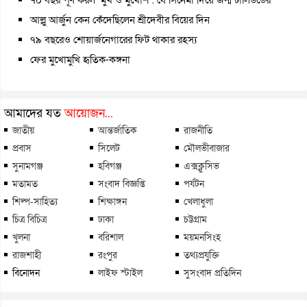
আল্লু আর্জুন কেন কেঁদেছিলেন শ্রীদেবীর বিয়ের দিন
৭৯ বছরেও শোয়ার্জনেগারের ফিট থাকার রহস্য
ফের মুখোমুখি হৃতিক-কঙ্গনা
আমাদের যত
আয়োজন...
জাতীয়
আন্তর্জাতিক
রাজনীতি
প্রবাস
সিলেট
মৌলভীবাজার
সুনামগঞ্জ
হবিগঞ্জ
এক্সক্লুসিভ
মতামত
সংবাদ বিজ্ঞপ্তি
পর্যটন
শিল্প-সাহিত্য
শিক্ষাঙ্গন
খেলাধুলা
চিত্র বিচিত্র
ঢাকা
চট্টগ্রাম
খুলনা
বরিশাল
ময়মনসিংহ
রাজশাহী
রংপুর
তথ্যপ্রযুক্তি
বিনোদন
লাইফ স্টাইল
সুসংবাদ প্রতিদিন