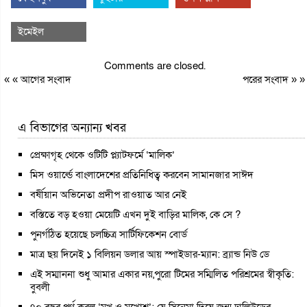
ইমেইল
Comments are closed.
« «
আগের সংবাদ
পরের সংবাদ
» »
এ বিভাগের অন্যান্য খবর
প্রেক্ষাগৃহ থেকে ওটিটি প্ল্যাটফর্মে ‘মালিক’
মিস ওয়ার্ল্ডে বাংলাদেশের প্রতিনিধিত্ব করবেন সামানজার সাঈদ
বর্ষীয়ান অভিনেতা প্রদীপ রাওয়াত আর নেই
বস্তিতে বড় হওয়া মেয়েটি এখন দুই বাড়ির মালিক, কে সে ?
পুনর্গঠিত হয়েছে চলচ্চিত্র সার্টিফিকেশন বোর্ড
মাত্র ছয় দিনেই ১ বিলিয়ন ডলার আয় স্পাইডার-ম্যান: ব্র্যান্ড নিউ ডে
এই সম্মাননা শুধু আমার একার নয়,পুরো টিমের সম্মিলিত পরিশ্রমের স্বীকৃতি:
বুবলী
৭০ বছর পূর্ণ করল ‘মুখ ও মুখোশ’: যে সিনেমা দিয়ে জন্ম ঢালিউডের