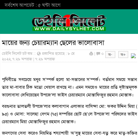
সর্বশেষ আপডেট : ৫ ঘন্টা আগে
মায়ের জন্য চেয়ারম্যান ছেলের ভালোবাসা
ডেইলি সিলেট ডট কম ::
প্রকাশিত হয়েছে : ৮ মে
|
০
২০২২, ৭:২৯ অপরাহ্ন | ৭:২৯ অপরাহ্ন
পৃথিবীতে সবচেয়ে মধুর স’ম্পর্ক হলো মা-সন্তানের স’ম্পর্ক। বর্তমান সময়ে সন্তান
তার মা-বাবার ঠিক মতো খেয়াল রাখছে না। এমন সময়েও মায়ের প্রতি দৃষ্টান্তমূলক
ভালোবাসা দেখিয়েছেন উপজে’লা ভাইস চেয়ারম্যান মোস্তাফিজুর রহমান মোস্তাক।
বরগুনার তালতলী উপজে’লার কলাবাগান এলাকার বাসিন্দা মো: ফকর উদ্দিন মিয়া (
৯৫) ও মোসা: সালেহা বেগম (৭৫) দম্পত্তির ছোট ছে’লে উপজে’লা পরিষদের ভাইস
চেয়ারম্যান মিয়া মোস্তাফিজুর রহমান মোস্তাক।
জনগণের সেবা করেও নিয়মিত শয্যাশায়ী অ’সুস্থ মায়ের সেবা-যত্ন করে মাতৃ-ভক্তির