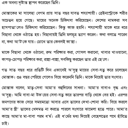
এক অনন্য দৃষ্টান্ত স্থাপন করেছেন তিনি।
মোস্তাকের মা সালেহা বেগম প্রায় সাত বছর যাবত শয্যাশায়ী। ব্রেইনস্ট্রোকে শরীর
অচেতন হয়ে গেছে। মায়ের অনেক চিকিৎসা করিয়েছেন। দেশের নামকরা সব
হাসপাতা’লেও চিকিৎসা করিয়েছেন। কিন্তু কাজ হয়নি। শয্যাশায়ী মাকে ধরে ধরে
বিছানা থেকে ওঠাতে হয়। বিছানায়ই তিনি মলমূত্র ত্যাগ করেন। কথা বলতে পারেন
না, কথা আ’ট’কে যায়। চোখে তার কেবলই কা’ন্না।
মাকে বিছানা থেকে ওঠানো, রুম পরিষ্কার করা, গোসল করানো, খাবার খাওয়ানো,
কাপড়-চোপড় পরিষ্কার করা, রান্না-বান্না, সবকিছু করছেন তার এই ছে’লে।
গত সাত বছর ধরে প্রতিটি দিন এভাবেই অ’সুস্থ মায়ের সেবা-যত্ন করে চলেছেন
মোস্তাক। ৩৪ বছর পেরিয়ে গেলেও বিয়ে করেননি তিনি। মাকে নিয়েই তার সংসার।
মোস্তাক বলেন, মাতৃ-সেবা আমা’র বহুদিনের সাধনা। আমা’র বাবাও বৃদ্ধ এবং
অ’সুস্থ। আমি বাবা-মা উভ’য়ের সেবা-যত্ন করে তারপর বাড়ি থেকে বের হই। এরপর
জনগণের কাজ সেরে সময়মতো আবার এসে তাদের দেখা-শোনা করি। বিয়ে করলে
আমা’র স্ত্রী’ তাদের খেদমত না করতে পারলে সংসারে ঝামেলা হতে পারে। আমা’র
কাছে আমা’র মা-বাবা পরম ধ’র্ম। এই ধ’র্মের মধ্য দিয়েই বেহেশতের পথে হাঁটতে
চাই।