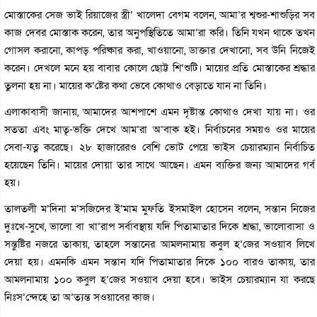
মোস্তাকের সেজ ভাই রিয়াজের স্ত্রী’ খালেদা বেগম বলেন, আমা’র শ্বশুর-শাশুড়ির সব
কাজ দেবর মোস্তাক করেন, তার অনুপস্থিতিতে আমা’রা করি। তিনি যখন থাকে তখন
গোসল করানো, কাপড় পরিষ্কার করা, খাওয়ানো, ডাক্তার দেখানো, সব উনি নিজেই
করেন। দেখলে মনে হয় বাবার কোলে ছোট্ট শি’শুটি। মায়ের প্রতি মোস্তাকের শ্রদ্ধার
তুলনা হয় না। মায়ের ক’ষ্টের কথা ভেবে কোথাও বেড়াতে যান না তিনি।
এলাকাবাসী জানায়, আমাদের আশপাশে এমন দৃষ্টান্ত কোথাও দেখা যায় না। ওর
সততা এবং মাতৃ-ভক্তি দেখে আম’রা অ’বাক হই। নির্বাচনের সময়ও ওর মায়ের
সেবা-যত্ন করেছে। ২৮ হাজারেরও বেশি ভোট পেয়ে ভাইস চেয়ারম্যান নির্বাচিত
হয়েছেন তিনি। মায়ের দোয়া তার সাথে আছেন। এমন ব্যক্তির জন্য আমাদের গর্ব
হয়।
তালতলী ম’দিনা ম’সজিদের ই’মাম মুফতি ইসমাইল হোসেন বলেন, সন্তান নিজের
দুঃখে-সুখে, ভালো বা খা’রাপ সর্বাবস্থায় যদি পিতামাতার দিকে শ্রদ্ধা, ভালোবাসা ও
সন্তুষ্টির নজরে তাকায়, তাহলে সন্তানের আমলনামায় কবুল হ’জের সওয়াব লিখে
দেয়া হয়। এমনকি এমন সন্তান যদি পিতামাতার দিকে ১০০ বারও তাকায়, তার
আমলনামায় ১০০ কবুল হ’জের সওয়াব দেয়া হবে। ভাইস চেয়ারম্যান যা করছে
নিঃস’ন্দেহে তা অ’ত্যন্ত সওয়াবের কাজ।