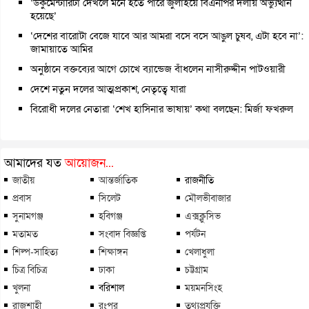
‘ডকুমেন্টারিটা দেখলে মনে হতে পারে জুলাইয়ে বিএনপির দলীয় অভ্যুত্থান
হয়েছে’
‘দেশের বারোটা বেজে যাবে আর আমরা বসে বসে আঙুল চুষব, এটা হবে না’:
জামায়াতে আমির
অনুষ্ঠানে বক্তব্যের আগে চোখে ব্যান্ডেজ বাঁধলেন নাসীরুদ্দীন পাটওয়ারী
দেশে নতুন দলের আত্মপ্রকাশ, নেতৃত্বে যারা
বিরোধী দলের নেতারা ‘শেখ হাসিনার ভাষায়’ কথা বলছেন: মির্জা ফখরুল
আমাদের যত
আয়োজন...
জাতীয়
আন্তর্জাতিক
রাজনীতি
প্রবাস
সিলেট
মৌলভীবাজার
সুনামগঞ্জ
হবিগঞ্জ
এক্সক্লুসিভ
মতামত
সংবাদ বিজ্ঞপ্তি
পর্যটন
শিল্প-সাহিত্য
শিক্ষাঙ্গন
খেলাধুলা
চিত্র বিচিত্র
ঢাকা
চট্টগ্রাম
খুলনা
বরিশাল
ময়মনসিংহ
রাজশাহী
রংপুর
তথ্যপ্রযুক্তি