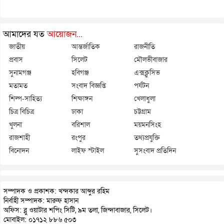
আমাদের যত
আয়োজন...
জাতীয়
আন্তর্জাতিক
রাজনীতি
প্রবাস
সিলেট
মৌলভীবাজার
সুনামগঞ্জ
হবিগঞ্জ
এক্সক্লুসিভ
মতামত
সংবাদ বিজ্ঞপ্তি
পর্যটন
শিল্প-সাহিত্য
শিক্ষাঙ্গন
খেলাধুলা
চিত্র বিচিত্র
ঢাকা
চট্টগ্রাম
খুলনা
বরিশাল
ময়মনসিংহ
রাজশাহী
রংপুর
তথ্যপ্রযুক্তি
বিনোদন
লাইফ স্টাইল
সুসংবাদ প্রতিদিন
সম্পাদক ও প্রকাশক: খন্দকার আব্দুর রহিম
নির্বাহী সম্পাদক: মারুফ হাসান
অফিস: ব্লু ওয়াটার শপিং সিটি, ৯ম তলা, জিন্দাবাজার, সিলেট।
মোবাইল: ০১৭১২ ৮৮৬ ৫০৩