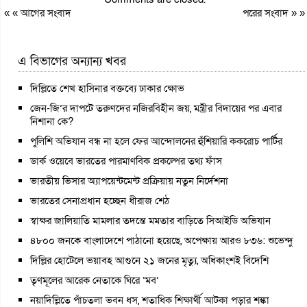
« «
আগের সংবাদ
পরের সংবাদ
» »
এ বিভাগের অন্যান্য খবর
দিল্লিতে শেখ হাসিনার বক্তব্যে ঢাকার ক্ষোভ
জেন-জি’র দাপটে তরুণদের নজিরবিহীন জয়, মন্ত্রীর বিদায়ের পর এবার
নিশানা কে?
পুলিশি অভিযান বন্ধ না হলে ফের আন্দোলনের হুঁশিয়ারি ককরোচ পার্টির
ডার্ক ওয়েবে ভারতের পারমাণবিক প্রকল্পের তথ্য ফাঁস
ভারতীয় ভিসার অ্যাপয়েন্টমেন্ট প্রক্রিয়ায় নতুন নির্দেশনা
ভারতের সেনাপ্রধান হচ্ছেন ধীরাজ শেঠ
স্বাক্ষর জালিয়াতি মামলার তদন্তে মমতার বাড়িতে সিআইডি অভিযান
৪৮০০ জনকে বাংলাদেশে পাঠানো হয়েছে, অপেক্ষায় আরও ৮৩৬: শুভেন্দু
দিল্লির হোটেলে ভয়াবহ আগুনে ২১ জনের মৃত্যু, অধিকাংশই বিদেশি
তৃণমূলের আরেক নেতাকে ঘিরে ‘মব’
নয়াদিল্লিতে পাঁচতলা ভবন ধস, শতাধিক শিক্ষার্থী আটকা পড়ার শঙ্কা