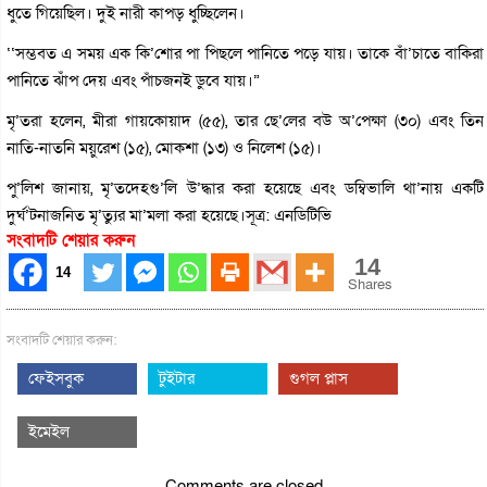
ধুতে গিয়েছিল। দুই নারী কাপড় ধুচ্ছিলেন।
‘‘সম্ভবত এ সময় এক কি’শোর পা পিছলে পানিতে পড়ে যায়। তাকে বাঁ’চাতে বাকিরা
পানিতে ঝাঁপ দেয় এবং পাঁচজনই ডুবে যায়।”
মৃ’তরা হলেন, মীরা গায়কোয়াদ (৫৫), তার ছে’লের বউ অ’পেক্ষা (৩০) এবং তিন
নাতি-নাতনি ময়ুরেশ (১৫), মোকশা (১৩) ও নিলেশ (১৫)।
পু’লিশ জানায়, মৃ’তদেহগু’লি উ’দ্ধার করা হয়েছে এবং ডম্বিভালি থা’নায় একটি
দুর্ঘ’টনাজনিত মৃ’ত্যুর মা’মলা করা হয়েছে।সূত্র: এনডিটিভি
সংবাদটি শেয়ার করুন
14
14
Shares
সংবাদটি শেয়ার করুন:
ফেইসবুক
টুইটার
গুগল প্লাস
ইমেইল
Comments are closed.