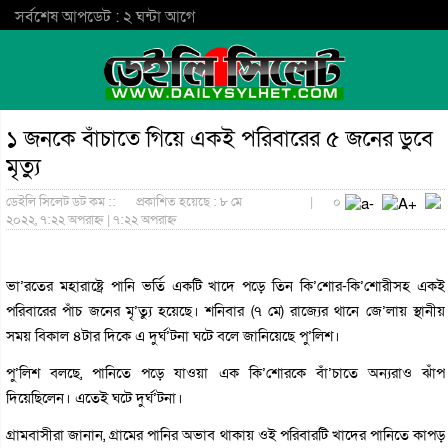
সর্বশেষ আপডেট : ২ ঘন্টা আগে
১ জনকে বাঁচাতে গিয়ে একই পরিবারের ৫ জনের ডুবে
মৃত্যু
ডেইলি সিলেট ডট কম ::
প্রকাশিত হয়েছে : ৮ মে
|
০
২০২২, ৭:২২ অপরাহ্ন | ৭:২২ অপরাহ্ন
ভা’রতের মহারাষ্ট্রে পানি ভর্তি একটি খাদে পড়ে তিন কি’শোর-কি’শোরীসহ একই
পরিবারের পাঁচ জনের মৃ’ত্যু হয়েছে। শনিবার (৭ মে) রাজ্যের থানে জে’লায় স্থানীয়
সময় বিকাল ৪টার দিকে এ দুর্ঘ’টনা ঘটে বলে জানিয়েছে পু’লিশ।
পু’লিশ বলছে, পানিতে পড়ে যাওয়া এক কি’শোরকে বাঁ’চাতে অন্যরাও ঝাঁপ
দিয়েছিলেন। এতেই ঘটে দুর্ঘ’টনা।
গ্রামবাসীরা জানান, গ্রামের পানির অভাব থাকায় ওই পরিবারটি খাদের পানিতে কাপড়