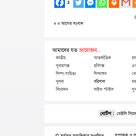
2
« «
আগের সংবাদ
আমাদের যত
আয়োজন...
জাতীয়
আন্তর্জাতিক
রা
সুনামগঞ্জ
হবিগঞ্জ
এক
শিল্প-সাহিত্য
শিক্ষাঙ্গন
খে
খুলনা
বরিশাল
ময়
বিনোদন
লাইফ স্টাইল
সু
নোটিশ :
ডেইলি সিলেট
সম্পাদক ও প্
© সর্বস্বত্ব স্বত্বাধিকার সংরক্ষিত