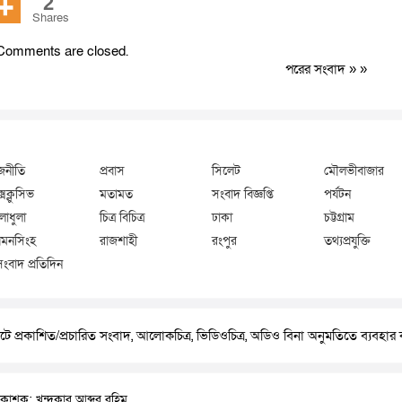
2
Shares
Comments are closed.
পরের সংবাদ
» »
জনীতি
প্রবাস
সিলেট
মৌলভীবাজার
্সক্লুসিভ
মতামত
সংবাদ বিজ্ঞপ্তি
পর্যটন
লাধুলা
চিত্র বিচিত্র
ঢাকা
চট্টগ্রাম
মনসিংহ
রাজশাহী
রংপুর
তথ্যপ্রযুক্তি
সংবাদ প্রতিদিন
ে প্রকাশিত/প্রচারিত সংবাদ, আলোকচিত্র, ভিডিওচিত্র, অডিও বিনা অনুমতিতে ব্যবহা
রকাশক: খন্দকার আব্দুর রহিম