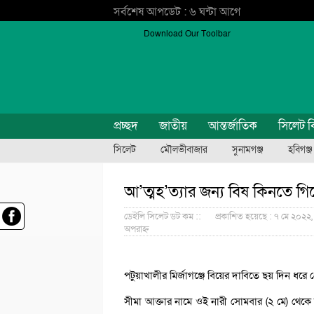
সর্বশেষ আপডেট : ৬ ঘন্টা আগে
Download Our Toolbar
প্রচ্ছদ
জাতীয়
আন্তর্জাতিক
সিলেট ব
সিলেট
মৌলভীবাজার
সুনামগঞ্জ
হবিগঞ্জ
আ’ত্মহ’ত্যার জন্য বিষ কিনতে গি
ডেইলি সিলেট ডট কম ::
প্রকাশিত হয়েছে : ৭ মে ২০২২,
অপরাহ্ন
পটুয়াখালীর মির্জাগঞ্জে বিয়ের দাবিতে ছয় দিন ধর
সীমা আক্তার নামে ওই নারী সোমবার (২ মে) থেকে