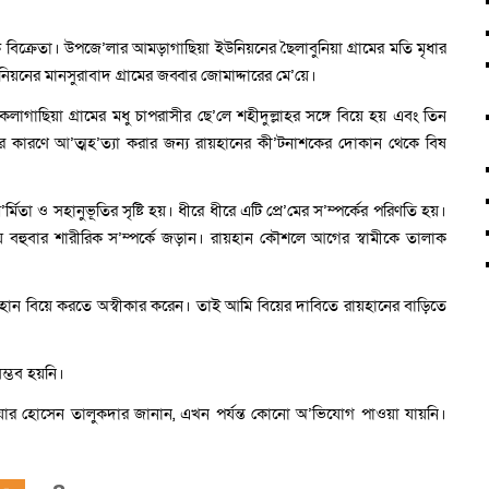
বিক্রেতা। উপজে’লার আমড়াগাছিয়া ইউনিয়নের ছৈলাবুনিয়া গ্রামের মতি মৃধার
নিয়নের মানসুরাবাদ গ্রামের জব্বার জোমাদ্দারের মে’য়ে।
াগাছিয়া গ্রামের মধু চাপরাসীর ছে’লে শহীদুল্লাহর সঙ্গে বিয়ে হয় এবং তিন
হের কারণে আ’ত্মহ’ত্যা করার জন্য রায়হানের কী’টনাশকের দোকান থেকে বিষ
িতা ও সহানুভূতির সৃষ্টি হয়। ধীরে ধীরে এটি প্রে’মের স’ম্পর্কের পরিণতি হয়।
িয়ে বহুবার শারীরিক স’ম্পর্কে জড়ান। রায়হান কৌশলে আগের স্বামীকে তালাক
হান বিয়ে করতে অস্বীকার করেন। তাই আমি বিয়ের দাবিতে রায়হানের বাড়িতে
ম্ভব হয়নি।
া আনোয়ার হোসেন তালুকদার জানান, এখন পর্যন্ত কোনো অ’ভিযোগ পাওয়া যায়নি।