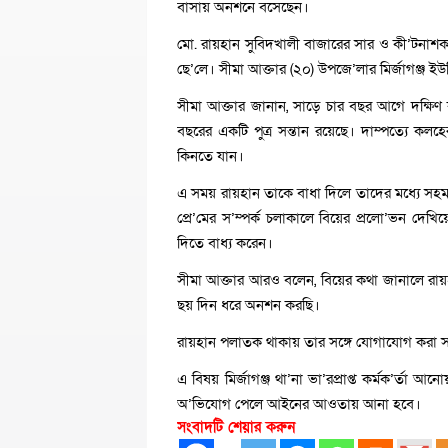
বাসায় অনশনে বসেছেন।
মো. রায়হান সুবিদখালী বাজারের সার ও কী’টনাশক 
ছে’লে। সীমা আক্তার (২০) উপজে’লার মির্জাগঞ্জ ইউ
সীমা আক্তার জানান, সাড়ে চার বছর আগে দক্ষিণ কল
বছরের একটি পুত্র সন্তান রয়েছে। দাম্পত্যে কল
কিনতে যান।
এ সময় রায়হান তাকে বাধা দিলে তাদের মধ্যে সহম’র্ম
প্রে’মের স’ম্পর্ক চলাকালে বিয়ের প্রলো’ভন দেখ
দিতে বাধ্য করেন।
সীমা আক্তার আরও বলেন, বিয়ের কথা জানালে রায়
ছয় দিন ধরে অনশন করছি।
রায়হান পলাতক থাকায় তার সঙ্গে যোগাযোগ করা স
এ বিষয় মির্জাগঞ্জ থা’না ভা’রপ্রাপ্ত কর্মক’র্ত
অ’ভিযোগ পেলে আইনের আওতায় আনা হবে।
সংবাদটি শেয়ার করুন