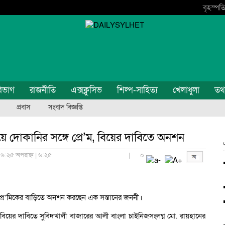
বৃহস্পতি
িভাগ
রাজনীতি
এক্সক্লুসিভ
শিল্প-সাহিত্য
খেলাধুলা
তথ্য
প্রবাস
সংবাদ বিজ্ঞপ্তি
য়ে দোকানির সঙ্গে প্রে’ম, বিয়ের দাবিতে অনশন
 ৬:২৫ অপরাহ্ন | ৬:২৫
|
০
ে প্রে’মিকের বাড়িতে অনশন করছেন এক সন্তানের জননী।
 বিয়ের দাবিতে সুবিদখালী বাজারের আলী বাংলা চাইনিজসংলগ্ন মো. রায়হানের