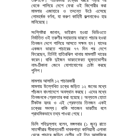
তরুণীকে। পাচারকারী চক্রের খপ্পরে পড়ার পর
থেকে পালিয়ে দেশে ফেরা ওই কিশোরীর করা
মামলার এজাহারে ও তদন্তে উঠে এসেছে
লোমহর্ষক বর্ণনা, যা করুণ কাহিনী কল্পনাকেও হার
মানিয়েছে।
সংশ্লিষ্টরা জানান, ভাইরাল হওয়া ভিডিওতে
নির্যাতিত ওই তরুণীর সহায়তায় ভারতে পাচার হওয়া
তিনজন দেশে পালিয়ে আসতে সক্ষম হন। যাদের
একজন ভারতে পাচারের ৭৭ দিন পর দেশে
ফিরেছেন, তিনিই হাতিরঝিল থানায় মামলাটি দায়ের
করেন। বাকি দুইজন ভারতফেরত ভুক্তভোগীর
নাম-ঠিকানা জেনে যোগাযোগের চেষ্টা করছে
পুলিশ।
মামলায় আসামি ১২ পাচারকারী
মামলায় উল্লেখিত চক্রে জড়িত ১২ জনের মধ্যে
পাঁচজন বাংলাদেশে অবস্থান করছে। এদের মধ্যে
তিনজনকে গ্রেফতার করা হয়েছে। অন্যতম হোতা
টিকটক হৃদয় ও এই গ্রেফতার তিনজন একই
চক্রের সদস্য। বাকি সাতজন ভারতীয় বলে
প্রাথমিকভাবে তথ্য পাওয়া গেছে।
ডিসি শহিদুল্লাহ বলেন, মঙ্গলবার (১ জুন) রাতে
সাতক্ষীরার সীমান্তবর্তী দাবকপাড়া কালিয়ানী এলাকা
থেকে পাচারে জড়িত দেশীয় ওই তিন আসামিকে