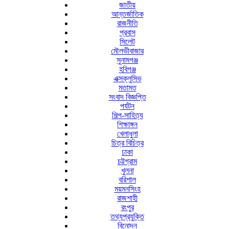
জাতীয়
আন্তর্জাতিক
রাজনীতি
প্রবাস
সিলেট
মৌলভীবাজার
সুনামগঞ্জ
হবিগঞ্জ
এক্সক্লুসিভ
মতামত
সংবাদ বিজ্ঞপ্তি
পর্যটন
শিল্প-সাহিত্য
শিক্ষাঙ্গন
খেলাধুলা
চিত্র বিচিত্র
ঢাকা
চট্টগ্রাম
খুলনা
বরিশাল
ময়মনসিংহ
রাজশাহী
রংপুর
তথ্যপ্রযুক্তি
বিনোদন