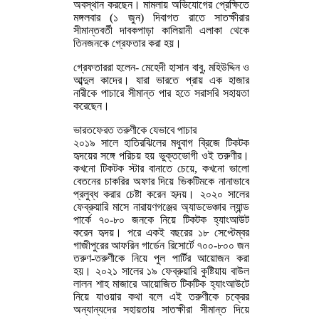
অবস্থান করছেন। মামলায় অভিযোগের প্রেক্ষিতে
মঙ্গলবার (১ জুন) দিবাগত রাতে সাতক্ষীরার
সীমান্তবর্তী দাবকপাড়া কালিয়ানী এলাকা থেকে
তিনজনকে গ্রেফতার করা হয়।
গ্রেফতাররা হলেন- মেহেদী হাসান বাবু, মহিউদ্দিন ও
আব্দুল কাদের। যারা ভারতে প্রায় এক হাজার
নারীকে পাচারে সীমান্ত পার হতে সরাসরি সহায়তা
করেছেন।
ভারতফেরত তরুণীকে যেভাবে পাচার
২০১৯ সালে হাতিরঝিলের মধুবাগ ব্রিজে টিকটক
হৃদয়ের সঙ্গে পরিচয় হয় ভুক্তভোগী ওই তরুণীর।
কখনো টিকটক স্টার বানাতে চেয়ে, কখনো ভালো
বেতনের চাকরির অফার দিয়ে ভিকটিমকে নানাভাবে
প্রলুব্ধ করার চেষ্টা করেন হৃদয়। ২০২০ সালের
ফেব্রুয়ারি মাসে নারায়ণগঞ্জের অ্যাডভেঞ্চার ল্যান্ড
পার্কে ৭০-৮০ জনকে নিয়ে টিকটক হ্যাংআউট
করেন হৃদয়। পরে একই বছরের ১৮ সেপ্টেম্বর
গাজীপুরের আফরিন গার্ডেন রিসোর্টে ৭০০-৮০০ জন
তরুণ-তরুণীকে নিয়ে পুল পার্টির আয়োজন করা
হয়। ২০২১ সালের ১৯ ফেব্রুয়ারি কুষ্টিয়ায় বাউল
লালন শাহ মাজারে আয়োজিত টিকটিক হ্যাংআউটে
নিয়ে যাওয়ার কথা বলে এই তরুণীকে চক্রের
অন্যান্যদের সহায়তায় সাতক্ষীরা সীমান্ত দিয়ে