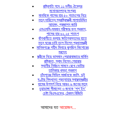
রাষ্ট্রপতি পদে ১১ দলীয় ঐক্যের
মনোনয়নপত্র সংগ্রহ
মানবিকে পাসের হার ৫০ শতাংশের নিচে
নতুন দায়িত্বে স্বরাষ্ট্রমন্ত্রী সালাহউদ্দিন
আহমদ, প্রজ্ঞাপন জারি
এসএসসি-সমমান পরীক্ষার ফল প্রকাশ,
পাসের হার ৬২.২৫ শতাংশ
বাঁশখালীতে বন্যায় ক্ষতিগ্রস্তদের হাতে
নতুন ঘরের চাবি তুলে দিলেন প্রধানমন্ত্রী
মানিকগঞ্জে শহীদ মিনারে ঝুলছিল কিশোরের
মরদেহ
স্ত্রীকে নিয়ে ভাসমান পেয়ারাবাজারে মার্কিন
রাষ্ট্রদূত, স্বাদ নিলেন পেয়ারার
স্থানীয় নির্বাচন সামনে রেখে ভোটার
তালিকার খসড়া প্রকাশ
চাঁদপুরের সিভিল সার্জনকে বদলি, দুই
ঘণ্টায় সিদ্ধান্ত প্রত্যাহার স্বাস্থ্যমন্ত্রীর
হামের উপসর্গ নিয়ে আরও ৬ জনের মৃত্যু
চুয়াডাঙ্গা সীমান্তে ৩ জনকে ‘পুশ ইন’
চেষ্টা বিএসএফের, ঠেকাল বিজিবি
আমাদের যত
আয়োজন...