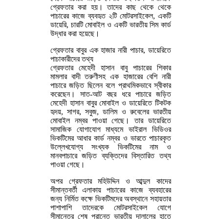
গ্রেফতার করা হয়। তাদের কাছ থেকে থেকে
পাচারের কাজে ব্যবহৃত ২টি মোটরসাইকেল, একটি
ডায়েরি, চারটি মোবাইল ও একটি ভারতীয় সিম কার্ড
উদ্ধার করা হয়েছে।
গ্রেফতার বাবুর এক হাজার নারী পাচার, ডায়েরিতে
পাচাকারীদের তথ্য
গ্রেফতার মেহেদী হাসান বাবু পাচারের শিকার
মামলার বাদী তরুণীসহ এক হাজারের বেশি নারী
পাচারে জড়িত ছিলেন বলে প্রাথমিকভাবে স্বীকার
করেছেন। সাত-আট বছর ধরে পাচারে জড়িত
মেহেদী হাসান বাবুর মোবাইল ও ডায়েরিতে টিকটক
হৃদয়, সাগর, সবুজ, ডালিম ও রুবেলের ভারতীয়
মোবাইল নম্বর পাওয়া গেছে। তার ডায়েরিতে
সামাজিক যোগাযোগ মাধ্যমে ভাইরাল ভিডিওর
ভিকটিমের আধার কার্ড নম্বর ও ভারতে পাচারকৃত
উল্লেখযোগ্য সংখ্যক ভিকটিমের নাম ও
মানবপাচারে জড়িত ব্যক্তিদের বিস্তারিত তথ্য
পাওয়া গেছে।
অপর গ্রেফতার মহিউদ্দিন ও আব্দুল কাদের
সীমান্তবর্তী এলাকায় পাচারের কাজে ব্যবহারের
জন্য নির্মিত কক্ষে ভিকটিমদের অবস্থানে সহায়তার
পাশাপাশি তাদেরকে মোটরসাইকেল যোগে
সীমান্তের শেষ প্রান্তে ভারতীয় দালালের হাতে