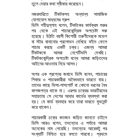
তুলে দেয়ার কথা স্বীকার করেছেন।
নজরদারিতে টিকটকসহ অন্যান্য সামাজিক
যোগাযোগ মাধ্যমের গ্রুপ
ডিসি শহীদুল্লাহ বলেন, টিকটকের কার্যক্রম শুরুর
পর থেকে এই পাচারকেন্দ্রিক অপচেষ্টা শুরু
হয়েছে। উঠতি বয়সী কিশোরী তরুণীদেরকে মডেল
বা স্টার বানানোর প্রলোভন দেখিয়ে ফাঁদে ফেলে
পাচার করছে একটি চক্র। এজন্য আমরা
টিকটককে আমরা নেগেটিভলি দেখছি।
টিকটককেন্দ্রিক অপচেষ্টা বন্ধে আমরা জড়িতদের
আইনের আওতায় নিয়ে আসব।
অপর এক প্রশ্নের জবাবে ডিসি বলেন, পাচারের
শিকার ও পাচারকারীরা অবৈধভাবে ভারতে যায়।
তাদের কাছে ভিসা-পাসপোর্ট বা কোনো ধরনের বৈধ
কাগজপত্র থাকে না। এরপর চক্রের ভারতীয়দের
সহায়তায় সে দেশের আধার কার্ডের ব্যবস্থা করা
হয়। যে কার্ড ব্যবহার করে তারা ভারতে মুভমেন্ট
করে থাকেন।
পাচারকারী চক্রে কতজন জড়িত জানতে চাইলে
ডিসি আরও বলেন, তদন্তের এ পর্যায়ে আমরা
অনেকের নাম পেয়েছি। তদন্তের আরেকটু পর
সংখ্যাটি নিশ্চিত হয়ে বলতে পারবো। প্রথমে