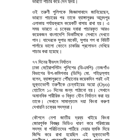
ভারতে পাচার করে দেন হৃদয়।
ওই তরুণী পুলিশকে জিজ্ঞাসাবাদে জানিয়েছেন,
ভারতে পাচারের পর তাকে ব্যাঙ্গালুরুর আনন্দপুর
এলাকায় পর্যায়ক্রমে কয়েকটি বাসায় রাখা হয়। এ
সময় ভারতে এ চক্রের দ্বারা পাচারকৃত আরও
কয়েকজন বাংলাদেশি ভিকটিমকে সেখানে দেখতে
পান। যাদেরকে সুপার মার্কেট, সুপার শপ বা বিউটি
পার্লারে ভালো বেতনে চাকরির প্রলোভন দেখিয়ে
পাচার করা হয়েছে।
৭৭ দিনের বীভৎস নির্যাতন
ঢাকা মেট্রোপলিটন পুলিশের (ডিএমপি) তেজগাঁও
বিভাগের উপ-কমিশনার (ডিসি) মো. শহিদুল্লাহ
বলেন, ব্যাঙ্গালুরুতে পৌঁছানোর কয়েকদিন পরই ওই
ভুক্তভোগী তরুণীকে চেন্নাইয়ের অয়ো (Oyo)
হোটেলে ১০ দিনের জন্য পাঠানো হয়। সেখানে
অমানবিক শারীরিক ও বিকৃত যৌন নির্যাতন করা হয়
তাকে। সেখানে সামান্যতম দয়া কিংবা করুণা
দেখায়নি চক্রের সদস্যরা।
কৌশলে নেশা জাতীয় দ্রব্য খাইয়ে কিংবা
জোরপূর্বক বিবস্ত্র ভিডিও ধারণ করে পরিবারের
সদস্য বা পরিচিতদের পাঠিয়ে দেয়ার হুমকি দিয়ে
জিম্মি করে রাখা হয়েছিল এই ভুক্তভোগী