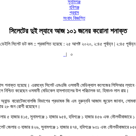
সুনামগঞ্জ
হবিগঞ্জ
প্রবাস
সংবাদ বিজ্ঞপ্তি
সিলেটের দুই ল্যাবে আজ ১০১ জনের করোনা শনাক্ত
ডেইলি সিলেট ডট কম ::
প্রকাশিত হয়েছে : ২৫ আগষ্ট ২০২০, ২:৪৫ পূর্বাহ্ন | ২:৪৫ পূর্বাহ্ন
|
০
াস শনাক্ত হয়েছে। এরমধ্যে সিলেট এমএজি ওসমানী মেডিক্যাল কলেজের পিসিআর ল্যাবে ২
লে নিশ্চিত করেছেন ওসমানী মেডিকেল হাসপাতালের উপ পরিচালক ডা. হিমাংশু লাল রায়।
য়ারিং অ্যান্ড বায়োটেকনোলজি বিভাগের প্রভাষক জি এম নুরুন্নবি আজাদ জুয়েল জানান, সো
েলার ২৮ জন রোগী রয়েছেন।
েলায় ৫ হাজার ৪১৫, সুনামগঞ্জে ১ হাজার ৯৫৪, হবিগঞ্জে ১ হাজার ৪৫৬ এবং মৌলভীবাজারে
ট জেলায় ৩ হাজার ৪২৬, সুনামগঞ্জে ১ হাজার ৪৭৪, হবিগঞ্জে ৯৩১ এবং মৌলভীবাজারে 