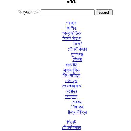
কি খুজতে চান:
প্রচ্ছদ
জাতীয়
আন্তর্জাতিক
সিলেট বিভাগ
সিলেট
মৌলভীবাজার
সুনামগঞ্জ
হবিগঞ্জ
রাজনীতি
এক্সক্লুসিভ
শিল্প-সাহিত্য
খেলাধুলা
তথ্যপ্রযুক্তি
বিনোদন
অন্যান্য
মতামত
শিক্ষাঙ্গন
চিত্র বিচিত্র
সিলেট
মৌলভীবাজার