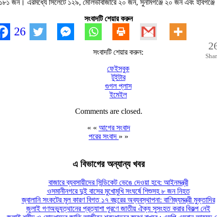
েন ১৮১ জন। এরমধ্যে সিলেটে ১২৯, মৌলভীবাজারে ২০ জন, সুনামগঞ্জে ২০ জন এবং হবিগঞ্জ
সংবাদটি শেয়ার করুন
26
2
সংবাদটি শেয়ার করুন:
Shar
ফেইসবুক
টুইটার
গুগল প্লাস
ইমেইল
Comments are closed.
« «
আগের সংবাদ
পরের সংবাদ
» »
এ বিভাগের অন্যান্য খবর
বাজারে ব্যবসায়ীদের সিন্ডিকেট ভেঙে দেওয়া হবে: আইনমন্ত্রী
ওসমানীনগরে দুই বাসের মুখোমুখি সংঘর্ষে শিশুসহ ৮ জন নিহত
জ্বালানি সংকটের মূল কারণ বিগত ১৭ বছরের অব্যবস্থাপনা: বাণিজ্যমন্ত্রী মুক্তাদির
জুলাই গণঅভ্যুত্থানের প্রত্যাশা পূরণে জাতীয় ঐক্য সুসংহত করার বিকল্প নেই