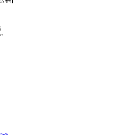
ে ১২ জন।
6
es