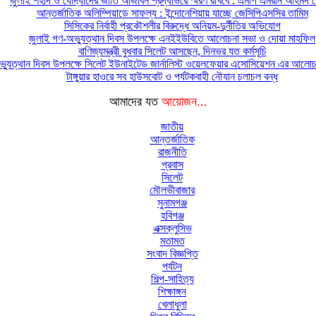
জুলাই শহীদ ও যোদ্ধাদের জাতি আজীবন শ্রদ্ধাভরে স্মরণ রাখবে : এমপি এমরান আহমদ চ
আন্তর্জাতিক অলিম্পিয়াডে সাফল্য : ইন্দোনেশিয়ায় যাচ্ছে জেসিপিএসসির তামিম
সিসিকের নির্বাহী প্রকৌশলীর বিরুদ্ধে অনিয়ম-দুর্নীতির অভিযোগ
জুলাই গণ-অভ্যুত্থান দিবস উপলক্ষে এনইইউবিতে আলোচনা সভা ও দোয়া মাহফিল
বাণিজ্যমন্ত্রী বুধবার সিলেট আসছেন, দিনভর যত কর্মসূচি
্যুত্থান দিবস উপলক্ষে সিলেট ইউনাইটেড জার্নালিস্ট ওয়েলফেয়ার এসোসিয়েশন এর আলোচন
টাঙ্গুয়ার হাওরে সব হাউসবোট ও পর্যটকবাহী নৌযান চলাচল বন্ধ
আমাদের যত
আয়োজন...
জাতীয়
আন্তর্জাতিক
রাজনীতি
প্রবাস
সিলেট
মৌলভীবাজার
সুনামগঞ্জ
হবিগঞ্জ
এক্সক্লুসিভ
মতামত
সংবাদ বিজ্ঞপ্তি
পর্যটন
শিল্প-সাহিত্য
শিক্ষাঙ্গন
খেলাধুলা