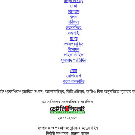
চিত্র বিচিত্র
ঢাকা
চট্টগ্রাম
খুলনা
বরিশাল
ময়মনসিংহ
রাজশাহী
রংপুর
তথ্যপ্রযুক্তি
বিনোদন
লাইফ স্টাইল
সুসংবাদ প্রতিদিন
হোম
যোগাযোগ
বাংলা কনভার্টার
ে প্রকাশিত/প্রচারিত সংবাদ, আলোকচিত্র, ভিডিওচিত্র, অডিও বিনা অনুমতিতে ব্যবহার 
© সর্বস্বত্ব স্বত্বাধিকার সংরক্ষিত
২০১১-২০১৭
সম্পাদক ও প্রকাশক: খন্দকার আব্দুর রহিম
নির্বাহী সম্পাদক: মারুফ হাসান