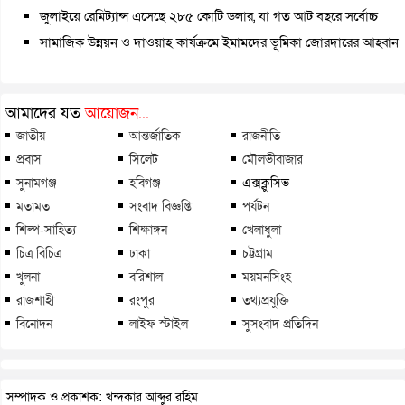
জুলাইয়ে রেমিট্যান্স এসেছে ২৮৫ কোটি ডলার, যা গত আট বছরে সর্বোচ্চ
সামাজিক উন্নয়ন ও দাওয়াহ কার্যক্রমে ইমামদের ভূমিকা জোরদারের আহ্বান
আমাদের যত
আয়োজন...
জাতীয়
আন্তর্জাতিক
রাজনীতি
প্রবাস
সিলেট
মৌলভীবাজার
সুনামগঞ্জ
হবিগঞ্জ
এক্সক্লুসিভ
মতামত
সংবাদ বিজ্ঞপ্তি
পর্যটন
শিল্প-সাহিত্য
শিক্ষাঙ্গন
খেলাধুলা
চিত্র বিচিত্র
ঢাকা
চট্টগ্রাম
খুলনা
বরিশাল
ময়মনসিংহ
রাজশাহী
রংপুর
তথ্যপ্রযুক্তি
বিনোদন
লাইফ স্টাইল
সুসংবাদ প্রতিদিন
সম্পাদক ও প্রকাশক: খন্দকার আব্দুর রহিম